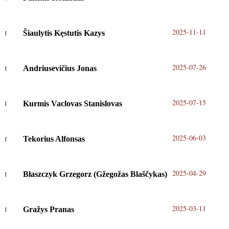
2025-11-11
Šiaulytis Kęstutis Kazys
2025-07-26
Andriusevičius Jonas
2025-07-15
Kurmis Vaclovas Stanislovas
2025-06-03
Tekorius Alfonsas
2025-04-29
Błaszczyk Grzegorz (Gžegožas Blaščykas)
2025-03-11
Gražys Pranas