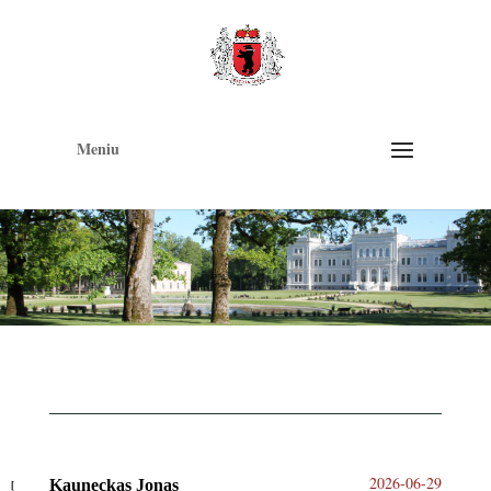
Op
too
Meniu
2026-06-29
Kauneckas Jonas