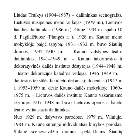
Liudas Truikys (1904–1987) – dailininkas scenografas,
Lietuvos nusipelnęs meno veikėjas (1979 m.), Lietuvos
liaudies dailininkas (1986 m.). Gimė 1904 m. spalio 10
d. Pagilaičiuose (Plungės r. ). 1928 m. Kauno meno
mokykloje baigė tapybą. 1931–1932 m. buvo Šiaulių
dramos, 1932–1940 m. – Kauno valstybės teatro
dailininkas, 1941–1949 m. – Kauno taikomosios ir
dekoratyvinės dailės instituto dėstytojas (1944–1948 m.
– teatro dekoracijos katedros vedėjas, 1946–1949 m. –
dailiosios tekstilės fakulteto dekanas); docentas (1947 m
). 1953–1959 m. dėstė Kauno dailės mokykloje, 1969–
1975 m. – Lietuvos dailės instituto Kauno vakariniame
skyriuje. 1947–1948 m. buvo Lietuvos operos ir baleto
teatro vyriausiasis dailininkas.
Nuo 1929 m. dalyvavo parodose. 1979 m. Vilniuje,
1984 m. Kaune surengė individualias kūrybos parodas.
Sukūrė scenovaizdžių dramos spektakliams Šiaulių