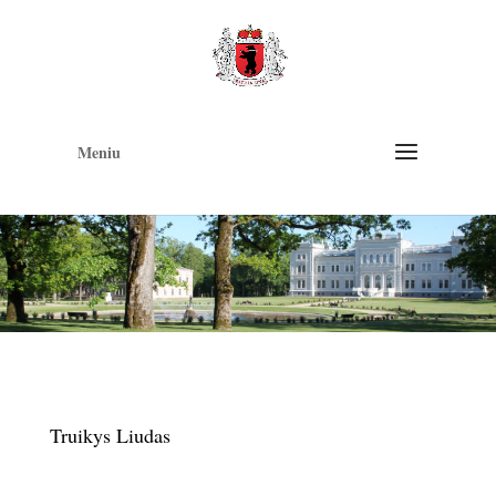
Op
too
Meniu
Truikys Liudas