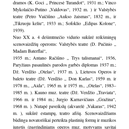
dramos (K. Goci „ Princesė Turandot“, 1931 m.; Vinco
Mykolaičio-Putino „Valdovas“, 1932 m. ) ir Valstybės
teatre (Petro Vaičiūno „Aukso žaismas“, 1832 m., ir
„Tikruoju keliu“, 1933 m.; Sofoklio „Edipas Kolone“,
1939).
Nuo XX a. 4 dešimtmečio vidurio sukūrė reikšmingų
scenovaizdžių operoms: Valstybės teatre (D. Pučinio „
Madam Baterflai“,
1935 m.; Antano Račiūno „ Trys talismanai“, 1936,
Paryžiaus pasaulinės parodos garbės diplomas 1937 m.;
Dž. Verdžio „Otelas“, 1937 m. ), Lietuvos Operos ir
baleto teatre (Dž. Verdžio „ Don Karlas“, 1959 m. ir
1978 m., „Aida“, 1965 m. ir 1975 m., „Otelas“, 1983–
1985 m. ). Kauno muz. teatre (Dž. Verdžio „Traviata“,
1966 m. ir 1984 m.; Jurgio Karnavičiaus „Gražina“,
1968 m. ). Nutapė paveikslų (akvarelė „Vakaras“, 1942
m. ), sukūrė estampų, teatro afišų. Scenovaizdžiams
būdinga novatoriškai perteikta plastinių formų ir muzikos
jungtis (pagrindiniams operos muz. motyvams savitai