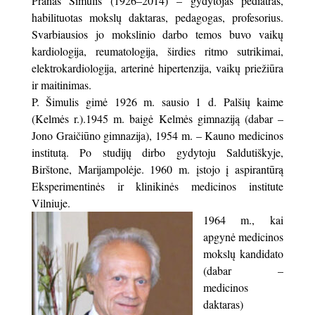
Pranas Šimulis (1926–2014) – gydytojas pediatras,
habilituotas mokslų daktaras, pedagogas, profesorius.
Svarbiausios jo mokslinio darbo temos buvo vaikų
kardiologija, reumatologija, širdies ritmo sutrikimai,
elektrokardiologija, arterinė hipertenzija, vaikų priežiūra
ir maitinimas.
P. Šimulis gimė 1926 m. sausio 1 d. Palšių kaime
(Kelmės r.).1945 m. baigė Kelmės gimnaziją (dabar –
Jono Graičiūno gimnazija), 1954 m. – Kauno medicinos
institutą. Po studijų dirbo gydytoju Saldutiškyje,
Birštone, Marijampolėje. 1960 m. įstojo į aspirantūrą
Eksperimentinės ir klinikinės medicinos institute
Vilniuje.
1964 m., kai
apgynė medicinos
mokslų kandidato
(dabar –
medicinos
daktaras)