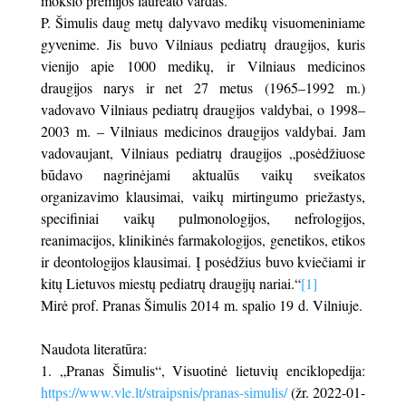
mokslo premijos laureato vardas.
P. Šimulis daug metų dalyvavo medikų visuomeniniame
gyvenime. Jis buvo Vilniaus pediatrų draugijos, kuris
vienijo apie 1000 medikų, ir Vilniaus medicinos
draugijos narys ir net 27 metus (1965–1992 m.)
vadovavo Vilniaus pediatrų draugijos valdybai, o 1998–
2003 m. – Vilniaus medicinos draugijos valdybai. Jam
vadovaujant, Vilniaus pediatrų draugijos „posėdžiuose
būdavo nagrinėjami aktualūs vaikų sveikatos
organizavimo klausimai, vaikų mirtingumo priežastys,
specifiniai vaikų pulmonologijos, nefrologijos,
reanimacijos, klinikinės farmakologijos, genetikos, etikos
ir deontologijos klausimai. Į posėdžius buvo kviečiami ir
kitų Lietuvos miestų pediatrų draugijų nariai.“
[1]
Mirė prof. Pranas Šimulis 2014 m. spalio 19 d. Vilniuje.
Naudota literatūra:
„Pranas Šimulis“, Visuotinė lietuvių enciklopedija:
https://www.vle.lt/straipsnis/pranas-simulis/
(žr. 2022-01-