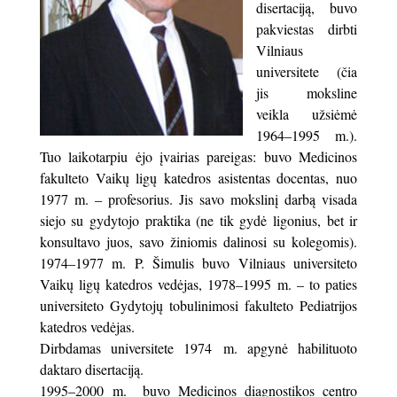
disertaciją, buvo
pakviestas dirbti
Vilniaus
universitete (čia
jis moksline
veikla užsiėmė
1964–1995 m.).
Tuo laikotarpiu ėjo įvairias pareigas: buvo Medicinos
fakulteto Vaikų ligų katedros asistentas docentas, nuo
1977 m. – profesorius. Jis savo mokslinį darbą visada
siejo su gydytojo praktika (ne tik gydė ligonius, bet ir
konsultavo juos, savo žiniomis dalinosi su kolegomis).
1974–1977 m. P. Šimulis buvo Vilniaus universiteto
Vaikų ligų katedros vedėjas, 1978–1995 m. – to paties
universiteto Gydytojų tobulinimosi fakulteto Pediatrijos
katedros vedėjas.
Dirbdamas universitete 1974 m. apgynė habilituoto
daktaro disertaciją.
1995–2000 m. buvo Medicinos diagnostikos centro