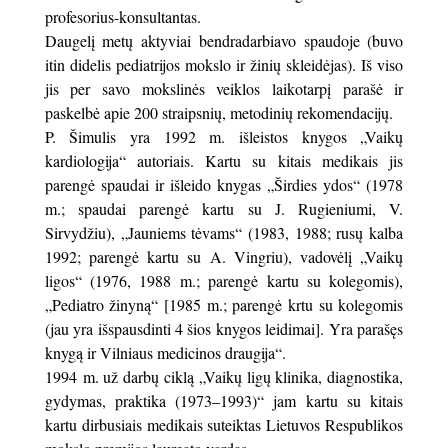
profesorius-konsultantas.
Daugelį metų aktyviai bendradarbiavo spaudoje (buvo
itin didelis pediatrijos mokslo ir žinių skleidėjas). Iš viso
jis per savo mokslinės veiklos laikotarpį parašė ir
paskelbė apie 200 straipsnių, metodinių rekomendacijų.
P. Šimulis yra 1992 m. išleistos knygos „Vaikų
kardiologija“ autoriais. Kartu su kitais medikais jis
parengė spaudai ir išleido knygas „Širdies ydos“ (1978
m.; spaudai parengė kartu su J. Rugieniumi, V.
Sirvydžiu), „Jauniems tėvams“ (1983, 1988; rusų kalba
1992; parengė kartu su A. Vingriu), vadovėlį „Vaikų
ligos“ (1976, 1988 m.; parengė kartu su kolegomis),
„Pediatro žinyną“ [1985 m.; parengė krtu su kolegomis
(jau yra išspausdinti 4 šios knygos leidimai]. Yra parašęs
knygą ir Vilniaus medicinos draugija“.
1994 m. už darbų ciklą „Vaikų ligų klinika, diagnostika,
gydymas, praktika (1973–1993)“ jam kartu su kitais
kartu dirbusiais medikais suteiktas Lietuvos Respublikos