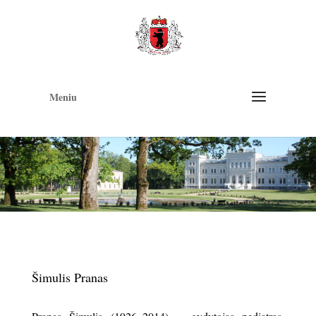
Op
too
Meniu
Šimulis Pranas