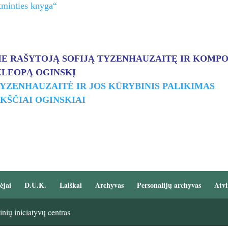
Atminties knyga“
IE RAŠYTOJĄ SOFIJĄ TYZENHAUZAITĘ IR KOMPO
LEOPĄ OGINSKĮ
TYZENHAUZAITĖ IR JOS KŪRYBINIS PALIKIMAS
KŠČIAI OGINSKIAI
ėjai
D.U.K.
Laiškai
Archyvas
Personalijų archyvas
Atvi
nių iniciatyvų centras