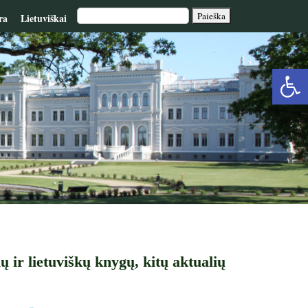
ra
Lietuviškai
Op
too
 ir lietuviškų knygų, kitų aktualių