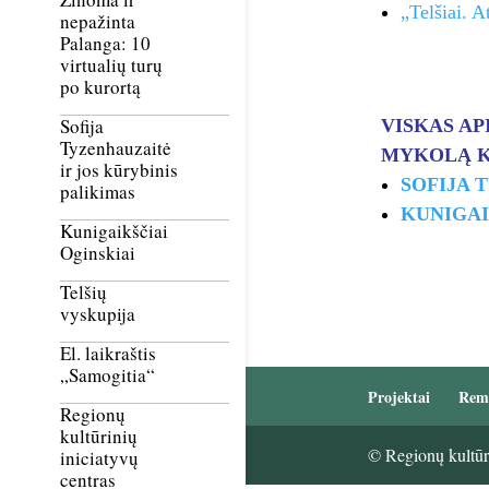
„Telšiai. 
nepažinta
Palanga: 10
virtualių turų
po kurortą
Sofija
VISKAS AP
Tyzenhauzaitė
MYKOLĄ K
ir jos kūrybinis
SOFIJA 
palikimas
KUNIGAI
Kunigaikščiai
Oginskiai
Telšių
vyskupija
El. laikraštis
„Samogitia“
Projektai
Rem
Regionų
kultūrinių
© Regionų kultūri
iniciatyvų
centras