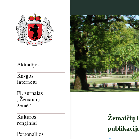
Aktualijos
Knygos
internetu
El. žurnalas
„Žemaičių
žemė“
Kultūros
Žemaičių k
renginiai
publikacij
Personalijos