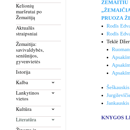
ŽEMAITIU
Kelionių
„ŽEMAIČI
maršrutai po
Žemaitiją
PRUOZA Ž
Rodīs Edva
Aktualūs
straipsniai
Rodīs Edv
Teklė Džer
Žemaitija:
Ruomans
savivaldybės,
seniūnijos,
Apsakīms
gyvenvietės
Apsakīm
Istorija
Apsakīms
Kalba
Šeškauskis
Lankytinos
Jurgilevīč
vietos
Jankauskis
Kultūra
KNYGOS L
Literatūra
Žinoma ir