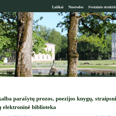
Laiškai
Nuorodos
Svetainės struktū
alba parašytų prozos, poezijos knygų, straipsnių
ų elektroninė biblioteka