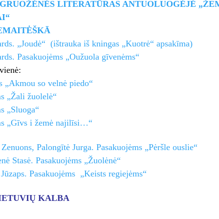
 GRUOŽĖNĖS LITERATŪRAS ANTUOLUOGĖJĖ „ŽEM
AI“
EMAITĖŠKĀ
rds. „Joudė“ (ištrauka iš kningas „Kuotrė“ apsakīma)
ards. Pasakuojėms „Oužuola gīvenėms“
vienė:
 „Akmou so velnė piedo“
 „Žali žuolelė“
s „Sluoga“
 „Gīvs i žemė najilīsi…“
 Zenuons, Palongītė Jurga. Pasakuojėms „Pėršle ouslie“
ienė Stasė. Pasakuojėms „Žuolėnė“
 Jūzaps. Pasakuojėms „Keists regiejėms“
IETUVIŲ KALBA