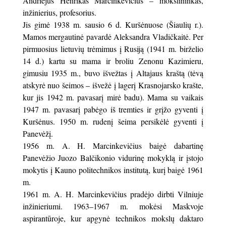
Andriejus Henrikas Marcinkevičius – mokslininkas,
inžinierius, profesorius.
Jis gimė 1938 m. sausio 6 d. Kuršėnuose (Šiaulių r.).
Mamos mergautinė pavardė Aleksandra Vladičkaitė. Per
pirmuosius lietuvių trėmimus į Rusiją (1941 m. birželio
14 d.) kartu su mama ir broliu Zenonu Kazimieru,
gimusiu 1935 m., buvo išvežtas į Altajaus kraštą (tėvą
atskyrė nuo šeimos – išvežė į lagerį Krasnojarsko krašte,
kur jis 1942 m. pavasarį mirė badu). Mama su vaikais
1947 m. pavasarį pabėgo iš tremties ir grįžo gyventi į
Kuršėnus. 1950 m. rudenį šeima persikėlė gyventi į
Panevėžį.
1956 m. A. H. Marcinkevičius baigė dabartinę
Panevėžio Juozo Balčikonio vidurinę mokyklą ir įstojo
mokytis į Kauno politechnikos institutą, kurį baigė 1961
m.
1961 m. A. H. Marcinkevičius pradėjo dirbti Vilniuje
inžinieriumi. 1963–1967 m. mokėsi Maskvoje
aspirantūroje, kur apgynė technikos mokslų daktaro