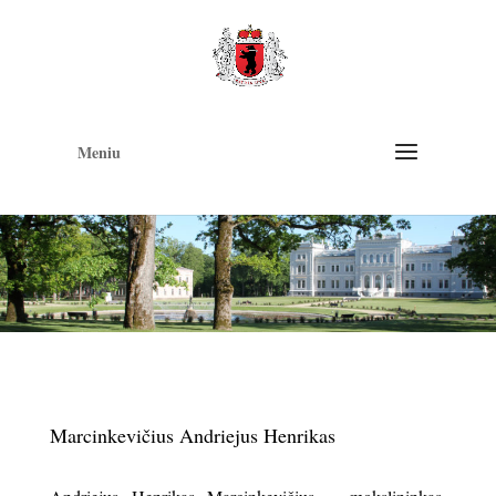
Op
too
Meniu
Marcinkevičius Andriejus Henrikas