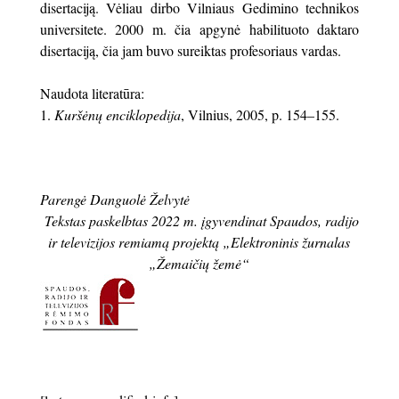
disertaciją. Vėliau dirbo Vilniaus Gedimino technikos
universitete. 2000 m. čia apgynė habilituoto daktaro
disertaciją, čia jam buvo sureiktas profesoriaus vardas.
Naudota literatūra:
Kuršėnų enciklopedija
, Vilnius, 2005, p. 154–155.
Parengė Danguolė Želvytė
Tekstas paskelbtas 2022 m. įgyvendinat Spaudos, radijo
ir televizijos remiamą projektą „Elektroninis žurnalas
„Žemaičių žemė“