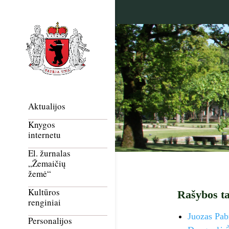
Aktualijos
Knygos
internetu
El. žurnalas
„Žemaičių
žemė“
Kultūros
Rašybos ta
renginiai
Juozas Pab
Personalijos