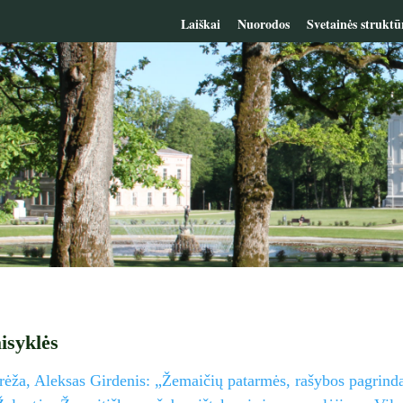
Laiškai
Nuorodos
Svetainės struktū
isyklės
rėža, Aleksas Girdenis: „Žemaičių patarmės, rašybos pagrind