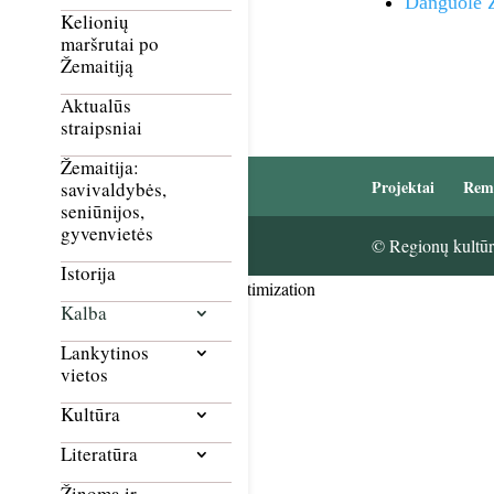
Danguolė Ž
Kelionių
maršrutai po
Žemaitiją
Aktualūs
straipsniai
Žemaitija:
Projektai
Rem
savivaldybės,
seniūnijos,
gyvenvietės
© Regionų kultūri
Istorija
Smush Image Compression and Optimization
Kalba
Lankytinos
vietos
Kultūra
Literatūra
Žinoma ir