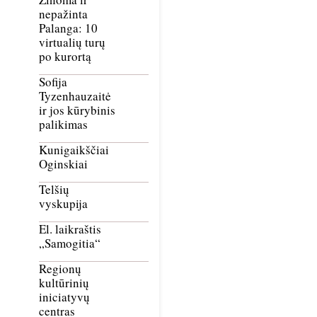
nepažinta
Palanga: 10
virtualių turų
po kurortą
Sofija
Tyzenhauzaitė
ir jos kūrybinis
palikimas
Kunigaikščiai
Oginskiai
Telšių
vyskupija
El. laikraštis
„Samogitia“
Regionų
kultūrinių
iniciatyvų
centras