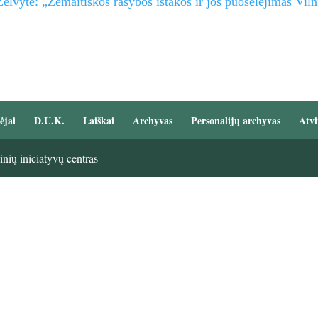
elvytė: „Žemaitiškos rašybos ištakos ir jos puoselėjimas Viln
ėjai
D.U.K.
Laiškai
Archyvas
Personalijų archyvas
Atvi
nių iniciatyvų centras