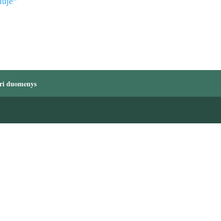
iuje“
ri duomenys