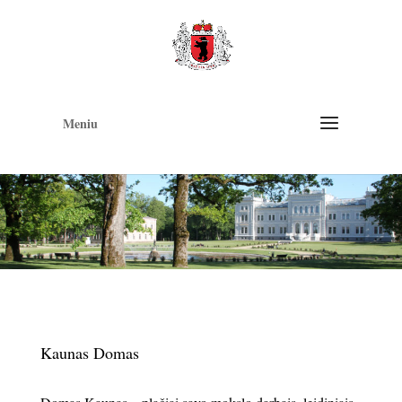
Op
too
Meniu
Kaunas Domas