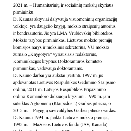
2021 m. – Humanitarinių ir socialinių mokslų skyriaus
pirmininku.
D. Kaunas aktyviai dalyvauja visuomeninių organizacijų
veikloje, yra daugelio knygų, mokslo straipsnių autorius
ir bendraautoris. Jis yra LMA Vrublevskių bibliotekos
Mokslo tarybos pirmininkas. Lietuvos mokslo premijų
komisijos narys ir mokslinis sekretorius, VU mokslo
žurnalo „Knygotyra“ vyriausiasis redaktorius,
Komunikacijos krypties Doktorantūros komiteto
pirmininkas, vadovauja doktorantams.
D. Kauno darbai yra aukštai įvertinti. 1997 m. jis
apdovanotas Lietuvos Respublikos Gedimino 5 laipsnio
ordinu, 2011 m. Latvijos Respublikos Pripažinimo
ordino Komandoro didžiuoju kryžiumi. 1990 m. jam
suteiktas Agluonėnų (Klaipėdos r.) Garbės piliečio, o
2015 m. – Pagėgių savivaldybės Garbės piliečio vardas.
D. Kaunui 1994 m. įteikta Lietuvos mokslo premija,
1995 m. – Mažosios Lietuvos fondo (JAV, Kanada)