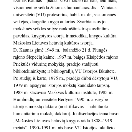
Domas Kaunas – plačiai savo mokslo darbais, leidiniais,
visuomenine veikla žinomas humanitaras. Jis – Vilniaus
universiteto (VU) profesorius, habil. m. dr., visuomenės
veikėjas, daugelio knygų autorius. Svarbiausios jo
mokslinės veiklos sritys: rankraštinis ir spausdintinis
paveldas, knygotyros teorija ir metodika, knygos kultūra,
Mažosios Lietuvos lietuvių kultūros istorija.
D. Kaunas gimė 1949 m. balandžio 21 d. Plungės
rajono Šlepečių kaime. 1967 m. baigęs Klaipėdos rajono
Priekulės vidurinę mokyklą, pradėjo studijuoti
bibliotekininkystę ir bibliografiją VU Istorijos fakultete.
Po studijų iš karto, 1975 m., pradėjo dirbti dėstytoju VU,
1979 m. apsigynė istorijos mokslų kandidato laipsnį.
1983 m. stažavosi Maskvos kultūros institute, 1985 m. –
Humboldtų universitete Berlyne. 1990 m. apsigybė
istorijos mokslų daktaro (nostrifikavus ‒ habilituoto
humanitarinių mokslų daktaro). Jo disertacijos tema buvo
„Mažosios Lietuvos lietuvių knygos raida 1808–1919
metais“. 1990–1991 m. nis buvo VU Istorijos fakulteto