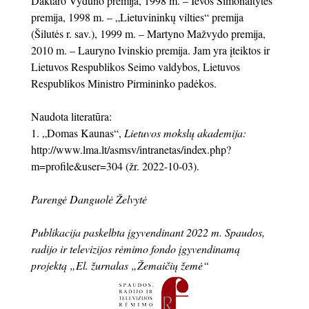
Daktaro Vydūno premija, 1998 m. – Ievos Simonaitytės
premija, 1998 m. – „Lietuvininkų vilties“ premija
(Šilutės r. sav.), 1999 m. – Martyno Mažvydo premija,
2010 m. – Lauryno Ivinskio premija. Jam yra įteiktos ir
Lietuvos Respublikos Seimo valdybos, Lietuvos
Respublikos Ministro Pirmininko padėkos.
Naudota literatūra:
1. „Domas Kaunas“,
Lietuvos mokslų akademija:
http://www.lma.lt/asmsv/intranetas/index.php?
m=profile&user=304 (žr. 2022-10-03).
Parengė Danguolė Želvytė
Publikacija paskelbta įgyvendinant 2022 m. Spaudos,
radijo ir televizijos rėmimo fondo įgyvendinamą
projektą „El. žurnalas „Žemaičių žemė“