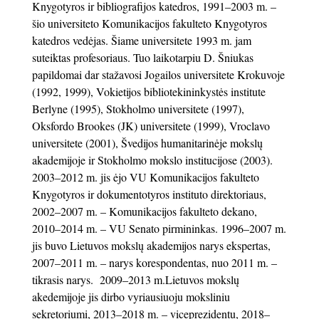
Knygotyros ir bibliografijos katedros, 1991–2003 m. –
šio universiteto Komunikacijos fakulteto Knygotyros
katedros vedėjas. Šiame universitete 1993 m. jam
suteiktas profesoriaus. Tuo laikotarpiu D. Šniukas
papildomai dar stažavosi Jogailos universitete Krokuvoje
(1992, 1999), Vokietijos bibliotekininkystės institute
Berlyne (1995), Stokholmo universitete (1997),
Oksfordo Brookes (JK) universitete (1999), Vroclavo
universitete (2001), Švedijos humanitarinėje mokslų
akademijoje ir Stokholmo mokslo institucijose (2003).
2003‒2012 m. jis ėjo VU Komunikacijos fakulteto
Knygotyros ir dokumentotyros instituto direktoriaus,
2002–2007 m. – Komunikacijos fakulteto dekano,
2010–2014 m. – VU Senato pirmininkas. 1996–2007 m.
jis buvo Lietuvos mokslų akademijos narys ekspertas,
2007–2011 m. – narys korespondentas, nuo 2011 m. –
tikrasis narys. 2009‒2013 m.Lietuvos mokslų
akedemijoje jis dirbo vyriausiuoju moksliniu
sekretoriumi, 2013–2018 m. – viceprezidentu, 2018–