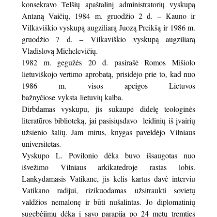
konsekravo Telšių apaštalinį administratorių vyskupą
Antaną Vaičių, 1984 m. gruodžio 2 d. – Kauno ir
Vilkaviškio vyskupą augziliarą Juozą Preikšą ir 1986 m.
gruodžio 7 d. – Vilkaviškio vyskupą augziliarą
Vladislovą Michelevičių.
1982 m. gegužės 20 d. pasirašė Romos Mišiolo
lietuviškojo vertimo aprobatą, prisidėjo prie to, kad nuo
1986 m. visos apeigos Lietuvos
bažnyčiose vyksta lietuvių kalba.
Dirbdamas vyskupu, jis sukaupė didelę teologinės
literatūros biblioteką, jai pasisiųsdavo leidinių iš įvairių
užsienio šalių. Jam mirus, knygas paveldėjo Vilniaus
universitetas.
Vyskupo L. Povilonio dėka buvo išsaugotas nuo
išvežimo Vilniaus arkikatedroje rastas lobis.
Lankydamasis Vatikane, jis kelis kartus davė interviu
Vatikano radijui, rizikuodamas užsitraukti sovietų
valdžios nemalonę ir būti nušalintas. Jo diplomatinių
sugebėjimų dėka į savo parapiją po 24 metų tremties