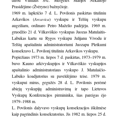
dirbti Vilniaus Švč. Mergelės Marijos Nekaltojo
Prasidėjimo (Žvėryno) bažnyčioje.
1969 m. lapkričio 7 d. L. Povilonis paskirtas tituliniu
Arkavikos (
Arcavica
) vyskupu ir Telšių vyskupu
augziliaru, ordinaro Petro Maželio padėjėju. 1969 m.
gruodžio 21 d. Vilkaviškio vyskupas Juozas Matulaitis-
Labukas kartu su Rygos vyskupu Julijanu Vivodu ir
Telšių apaštaliniu administratoriumi Juozapu Pletkumi
konsekravo L. Povilonį tituliniu Arkavikos vyskupu.
Popiežiaus 1973 m. liepos 7 d. paskirtas, 1973–1979 m.
buvo Kauno arkivyskupijos ir Vilkaviškio vyskupijos
apaštalinio administratoriaus vyskupo J. Matulaičio-
Labuko koadjutorius su paveldėjimo teise. 1979 m.
vyskupui mirus, gegužės 28 d. L. Povilonis perėmė
abiejų vyskupijų administravimą ir tapo Lietuvos
Vyskupų Konferencijos pirmininku, šias pareigas ėjo
1979–1988 m.
L. Povilonis dalyvavo vyskupų konsekracijos iškilmėse
kaip pagrindinis konsekratorius. Jis 1982 m. liepos 25 d.