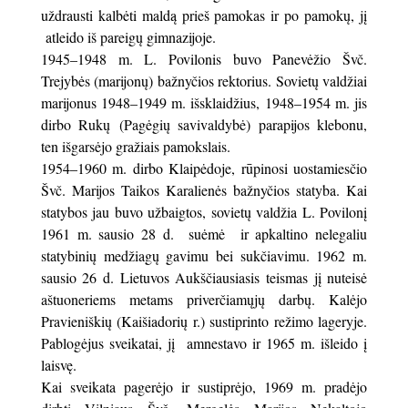
uždrausti kalbėti maldą prieš pamokas ir po pamokų, jį
atleido iš pareigų gimnazijoje.
1945–1948 m. L. Povilonis buvo Panevėžio Švč.
Trejybės (marijonų) bažnyčios rektorius. Sovietų valdžiai
marijonus 1948–1949 m. išsklaidžius, 1948–1954 m. jis
dirbo Rukų (Pagėgių savivaldybė) parapijos klebonu,
ten išgarsėjo gražiais pamokslais.
1954–1960 m. dirbo Klaipėdoje, rūpinosi uostamiesčio
Švč. Marijos Taikos Karalienės bažnyčios statyba. Kai
statybos jau buvo užbaigtos, sovietų valdžia L. Povilonį
1961 m. sausio 28 d. suėmė ir apkaltino nelegaliu
statybinių medžiagų gavimu bei sukčiavimu. 1962 m.
sausio 26 d. Lietuvos Aukščiausiasis teismas jį nuteisė
aštuoneriems metams priverčiamųjų darbų. Kalėjo
Pravieniškių (Kaišiadorių r.) sustiprinto režimo lageryje.
Pablogėjus sveikatai, jį amnestavo ir 1965 m. išleido į
laisvę.
Kai sveikata pagerėjo ir sustiprėjo, 1969 m. pradėjo