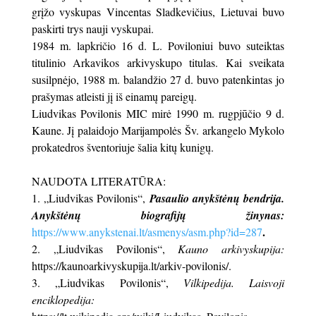
grįžo vyskupas Vincentas Sladkevičius, Lietuvai buvo
paskirti trys nauji vyskupai.
1984 m. lapkričio 16 d. L. Poviloniui buvo suteiktas
titulinio Arkavikos arkivyskupo titulas. Kai sveikata
susilpnėjo, 1988 m. balandžio 27 d. buvo patenkintas jo
prašymas atleisti jį iš einamų pareigų.
Liudvikas Povilonis MIC mirė 1990 m. rugpjūčio 9 d.
Kaune. Jį palaidojo Marijampolės Šv. arkangelo Mykolo
prokatedros šventoriuje šalia kitų kunigų.
NAUDOTA LITERATŪRA:
„Liudvikas Povilonis“,
Pasaulio anykštėnų bendrija.
Anykštėnų biografijų žinynas:
.
https://www.anykstenai.lt/asmenys/asm.php?id=287
„Liudvikas Povilonis“,
Kauno arkivyskupija:
https://kaunoarkivyskupija.lt/arkiv-povilonis/.
„Liudvikas Povilonis“,
Vilkipedija. Laisvoji
enciklopedija: