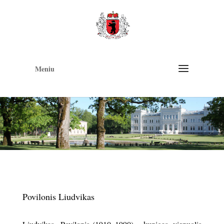
Op
too
Meniu
Povilonis Liudvikas