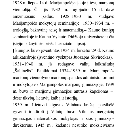
1928 m liepos 14 d. Marijampolėje įstojo į tėvų marijonų
vienuoliją. Čia jis 1932 m. rugpjūčio 15 d. davė
amžinuosius įžadus. 1928–1930 m. studijavo
Marijampolės mokytojų seminarijoje, 1930–1934 m. –
teologiją, bažnytinę teisę ir matematiką,– Kauno kunigų
seminarijoje ir Kauno Vytauto Didžiojo universitete ir čia
įsigijo bažnytinės teisės licenciato laipsnį.
Į kunigus buvo įšventintas 1934 m. birželio 29 d. Kauno
arkikatedroje (įšventino vyskupas Juozapas Skvireckas).
1931–1940 m. jis redagavo vaikų laikraštuką
„Šaltinėlis“. Papildomai 1934–1939 m. Marijampolės
marijonų vienuolyno marijonų spaudos administratoriumi
ir mokytojavo Marijampolės marijonų gimnazijoje, 1939
m. buvo ir marijonų gimnazijos antrasis kapelionas –
dėstė tikybą, lietuvių kalbą ir istoriją.
1939 m. Lietuvai atgavus Vilniaus kraštą, persikėlė
gyventi ir dirbti į Vilnių, buvo Vilniaus mergaičių
gimnazijos matematikos mokytojas ir šios gimnazijos
direktorius. 1945 m., kadangi nesutiko moksleiviams