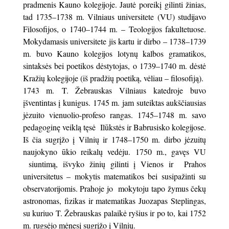
pradmenis Kauno kolegijoje. Jautė poreikį gilinti žinias,
tad 1735–1738 m. Vilniaus universitete (VU) studijavo
Filosofijos, o 1740–1744 m. – Teologijos fakultetuose.
Mokydamasis universitete jis kartu ir dirbo – 1738–1739
m. buvo Kauno kolegijos lotynų kalbos gramatikos,
sintaksės bei poetikos dėstytojas, o 1739–1740 m. dėstė
Kražių kolegijoje (iš pradžių poetiką, vėliau – filosofiją).
1743 m. T. Žebrauskas Vilniaus katedroje buvo
įšventintas į kunigus. 1745 m. jam suteiktas aukščiausias
jėzuito vienuolio-profeso rangas. 1745–1748 m. savo
pedagoginę veiklą tęsė Ilūkstės ir Babrusisko kolegijose.
Iš čia sugrįžo į Vilnių ir 1748–1750 m. dirbo jėzuitų
naujokyno ūkio reikalų vedėju. 1750 m., gavęs VU
siuntimą, išvyko žinių gilinti į Vienos ir Prahos
universitetus – mokytis matematikos bei susipažinti su
observatorijomis. Prahoje jo mokytoju tapo žymus čekų
astronomas, fizikas ir matematikas Juozapas Steplingas,
su kuriuo T. Žebrauskas palaikė ryšius ir po to, kai 1752
m. rugsėjo mėnesį sugrįžo į Vilnių.