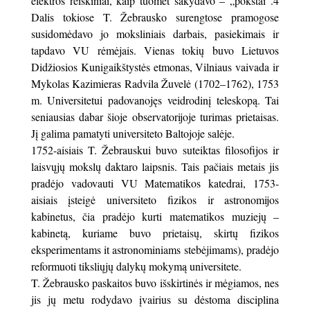
elektros reiškiniai, kaip tuomet sakydavo – „pokštai“.4
Dalis tokiose T. Žebrausko surengtose pramogose
susidomėdavo jo moksliniais darbais, pasiekimais ir
tapdavo VU rėmėjais. Vienas tokių buvo Lietuvos
Didžiosios Kunigaikštystės etmonas, Vilniaus vaivada ir
Mykolas Kazimieras Radvila Žuvelė (1702–1762), 1753
m. Universitetui padovanojęs veidrodinį teleskopą. Tai
seniausias dabar šioje observatorijoje turimas prietaisas.
Jį galima pamatyti universiteto Baltojoje salėje.
1752-aisiais T. Žebrauskui buvo suteiktas filosofijos ir
laisvųjų mokslų daktaro laipsnis. Tais pačiais metais jis
pradėjo vadovauti VU Matematikos katedrai, 1753-
aisiais įsteigė universiteto fizikos ir astronomijos
kabinetus, čia pradėjo kurti matematikos muziejų –
kabinetą, kuriame buvo prietaisų, skirtų fizikos
eksperimentams it astronominiams stebėjimams), pradėjo
reformuoti tiksliųjų dalykų mokymą universitete.
T. Žebrausko paskaitos buvo išskirtinės ir mėgiamos, nes
jis jų metu rodydavo įvairius su dėstoma disciplina