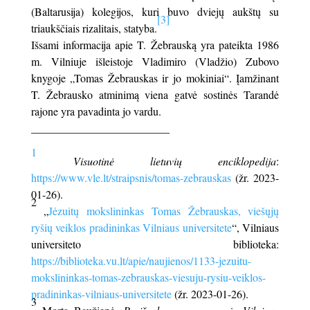
(Baltarusija) kolegijos, kuri buvo dviejų aukštų su
[3]
triaukščiais rizalitais, statyba.
Išsami informacija apie T. Žebrauską yra pateikta 1986
m. Vilniuje išleistoje Vladimiro (Vladžio) Zubovo
knygoje „Tomas Žebrauskas ir jo mokiniai“. Įamžinant
T. Žebrausko atminimą viena gatvė sostinės Tarandė
rajone yra pavadinta jo vardu.
_________________________
1
Visuotinė lietuvių enciklopedija
:
https://www.vle.lt/straipsnis/tomas-zebrauskas
(žr. 2023-
01-26).
2
„
Jėzuitų mokslininkas Tomas Žebrauskas, viešųjų
ryšių veiklos pradininkas Vilniaus universitete
“, Vilniaus
universiteto biblioteka:
https://biblioteka.vu.lt/apie/naujienos/1133-jezuitu-
mokslininkas-tomas-zebrauskas-viesuju-rysiu-veiklos-
pradininkas-vilniaus-universitete
(žr. 2023-01-26).
3