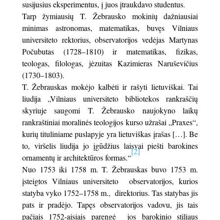
susijusius eksperimentus, į juos įtraukdavo studentus.
Tarp žymiausių T. Žebrausko mokinių dažniausiai
minimas astronomas, matematikas, buvęs Vilniaus
universiteto rektorius, observatorijos vedėjas Martynas
Počubutas (1728–1810) ir matematikas, fizikas,
teologas, filologas, jėzuitas Kazimieras Naruševičius
(1730–1803).
T. Žebrauskas mokėjo kalbėti ir rašyti lietuviškai. Tai
liudija „Vilniaus universiteto bibliotekos rankraščių
skyriuje saugomi T. Žebrausko naujokyno laikų
rankraštiniai moralinės teologijos kurso užrašai „Praxes“,
kurių tituliniame puslapyje yra lietuviškas įrašas […]. Be
to, viršelis liudija jo įgūdžius laisvai piešti barokines
[2]
ornamentų ir architektūros formas.“
Nuo 1753 iki 1758 m. T. Žebrauskas buvo 1753 m.
įsteigtos Vilniaus universiteto observatorijos, kurios
statyba vyko 1752–1758 m., direktorius. Tas statybas jis
pats ir pradėjo. Tapęs observatorijos vadovu, jis tais
pačiais 1752-aisiais parengė jos barokinio stiliaus