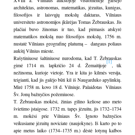
XVIII a. Vilniaus aukštojoje visuomenėje garsėjo
architektas, astronomas, matematikas, jėzuitas, kunigas,
filosofijos ir laisvųjų mokslų daktaras, Vilniaus
universiteto astronomijos įkūrėjas Tomas Žebrauskas. Jis
plačiai buvo žinomas ir tuo, kad pirmasis atskyrė
matematikos mokslą nuo filosofijos mokslų, 1756 m.
nustatė Vilniaus geografinę platumą – dangaus poliaus
aukštį Vilnius mieste.
Rašytiniuose šaltiniuose nurodoma, kad T. Žebrauskas
[1]
gimė 1714 m. lapkričio 24 d. Žemaitijoje
, tik
nežinoma, kurioje vietoje. Yra ir kita jo kilmės versija,
teigianti, kad jis galėjo būti kil iš Naugarduko apylinkių.
Mirė 1758 m. kovo 18 d. Vilniuje. Palaidotas Vilniaus
Šv. Jonų bažnyčios požemiuose.
T. Žebrauskas mokėsi, žinias gilino keliose ano meto
švietimo įstaigose. 1732 m. tapęs jėzuitu, jis 1732–1734
m. mokėsi prie Vilniaus Šv. Ignoto bažnyčios
veikusiame jėzuitų noviciate (naujokyne). Iš karto po to
apie metus laiko (1734–1735 m.) dėstė lotynų kalbos