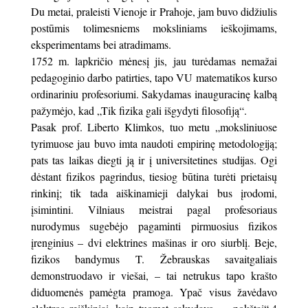
Du metai, praleisti Vienoje ir Prahoje, jam buvo didžiulis
postūmis tolimesniems moksliniams ieškojimams,
eksperimentams bei atradimams.
1752 m. lapkričio mėnesį jis, jau turėdamas nemažai
pedagoginio darbo patirties, tapo VU matematikos kurso
ordinariniu profesoriumi. Sakydamas inauguracinę kalbą
pažymėjo, kad „Tik fizika gali išgydyti filosofiją“.
Pasak prof. Liberto Klimkos, tuo metu „moksliniuose
tyrimuose jau buvo imta naudoti empirinę metodologiją;
pats tas laikas diegti ją ir į universitetines studijas. Ogi
dėstant fizikos pagrindus, tiesiog būtina turėti prietaisų
rinkinį; tik tada aiškinamieji dalykai bus įrodomi,
įsimintini. Vilniaus meistrai pagal profesoriaus
nurodymus sugebėjo pagaminti pirmuosius fizikos
įrenginius – dvi elektrines mašinas ir oro siurblį. Beje,
fizikos bandymus T. Žebrauskas savaitgaliais
demonstruodavo ir viešai, – tai netrukus tapo krašto
diduomenės pamėgta pramoga. Ypač visus žavėdavo