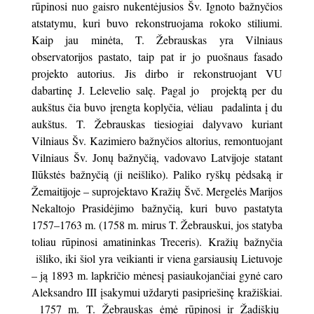
rūpinosi nuo gaisro nukentėjusios Šv. Ignoto bažnyčios
atstatymu, kuri buvo rekonstruojama rokoko stiliumi.
Kaip jau minėta, T. Žebrauskas yra Vilniaus
observatorijos pastato, taip pat ir jo puošnaus fasado
projekto autorius. Jis dirbo ir rekonstruojant VU
dabartinę J. Lelevelio salę. Pagal jo projektą per du
aukštus čia buvo įrengta koplyčia, vėliau padalinta į du
aukštus. T. Žebrauskas tiesiogiai dalyvavo kuriant
Vilniaus Šv. Kazimiero bažnyčios altorius, remontuojant
Vilniaus Šv. Jonų bažnyčią, vadovavo Latvijoje statant
Ilūkstės bažnyčią (ji neišliko). Paliko ryškų pėdsaką ir
Žemaitijoje – suprojektavo Kražių Švč. Mergelės Marijos
Nekaltojo Prasidėjimo bažnyčią, kuri buvo pastatyta
1757–1763 m. (1758 m. mirus T. Žebrauskui, jos statyba
toliau rūpinosi amatininkas Treceris). Kražių bažnyčia
išliko, iki šiol yra veikianti ir viena garsiausių Lietuvoje
– ją 1893 m. lapkričio mėnesį pasiaukojančiai gynė caro
Aleksandro III įsakymui uždaryti pasipriešinę kražiškiai.
1757 m. T. Žebrauskas ėmė rūpinosi ir Žadiškių