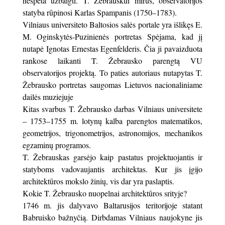
nespėta užbaigti. T. Žebrauskui mirus, observatorijos
statyba rūpinosi Karlas Spampanis (1750–1783).
Vilniaus universiteto Baltosios salės portale yra išlikęs E.
M. Oginskytės-Puzinienės portretas Spėjama, kad jį
nutapė Ignotas Ernestas Egenfelderis. Čia ji pavaizduota
rankose laikanti T. Žebrausko parengtą VU
observatorijos projektą. To paties autoriaus nutapytas T.
Žebrausko portretas saugomas Lietuvos nacionaliniame
dailės muziejuje
Kitas svarbus T. Žebrausko darbas Vilniaus universitete
– 1753–1755 m. lotynų kalba parengtos matematikos,
geometrijos, trigonometrijos, astronomijos, mechanikos
egzaminų programos.
T. Žebrauskas garsėjo kaip pastatus projektuojantis ir
statyboms vadovaujantis architektas. Kur jis įgijo
architektūros mokslo žinių, vis dar yra paslaptis.
Kokie T. Žebrausko nuopelnai architektūros srityje?
1746 m. jis dalyvavo Baltarusijos teritorijoje statant
Babruisko bažnyčią. Dirbdamas Vilniaus naujokyne jis