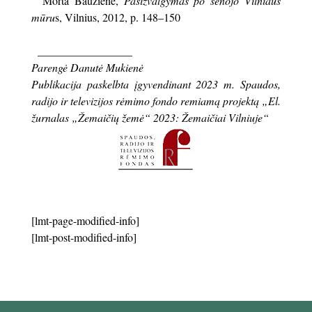
Morta Baužienė,
Pasižvalgymas po senojo Vilniaus
mūru
s, Vilnius, 2012, p. 148–150
_________________
Parengė Danutė Mukienė
Publikacija paskelbta įgyvendinant 2023 m. Spaudos,
radijo ir televizijos rėmimo fondo remiamą projektą „El.
žurnalas „Žemaičių žemė“ 2023: Žemaičiai Vilniuje“
[lmt-page-modified-info]
[lmt-post-modified-info]