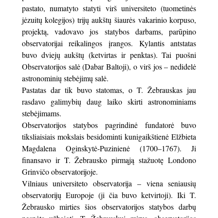
pastato, numatyto statyti virš universiteto (tuometinės
jėzuitų kolegijos) trijų aukštų šiaurės vakarinio korpuso,
projektą, vadovavo jos statybos darbams, parūpino
observatorijai reikalingos įrangos. Kylantis antstatas
buvo dviejų aukštų (ketvirtas ir penktas). Tai puošni
Observatorijos salė (Dabar Baltoji), o virš jos – nedidelė
astronominių stebėjimų salė.
Pastatas dar tik buvo statomas, o T. Žebrauskas jau
rasdavo galimybių daug laiko skirti astronominiams
stebėjimams.
Observatorijos statybos pagrindinė fundatorė buvo
tiksliaisiais mokslais besidominti kunigaikštienė Elžbieta
Magdalena Oginskytė-Puzinienė (1700–1767). Ji
finansavo ir T. Žebrausko pirmąją stažuotę Londono
Grinvičo observatorijoje.
Vilniaus universiteto observatorija – viena seniausių
observatorijų Europoje (ji čia buvo ketvirtoji). Iki T.
Žebrausko mirties šios observatorijos statybos darbų