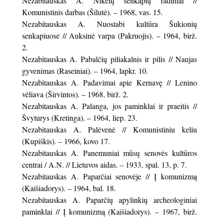
Nezabitauskas A. Nikėlų senkapių radiniai //
Komunistinis darbas (Šilutė). – 1968, vas. 15.
Nezabitauskas A. Nuostabi kultūra Šukionių
senkapiuose // Auksinė varpa (Pakruojis). – 1964, birž.
2.
Nezabitauskas A. Pabalčių piliakalnis ir pilis // Naujas
gyvenimas (Raseiniai). – 1964, lapkr. 10.
Nezabitauskas A. Padavimai apie Kernavę // Lenino
vėliava (Širvintos). – 1968, birž. 2.
Nezabitauskas A. Palanga, jos paminklai ir praeitis //
Švyturys (Kretinga). – 1964, liep. 23.
Nezabitauskas A. Palėvenė // Komunistiniu keliu
(Kupiškis). – 1966, kovo 17.
Nezabitauskas A. Panemuniai mūsų senovės kultūros
centrai / A.N. // Lietuvos aidas. – 1933, spal. 13, p. 7.
Nezabitauskas A. Paparčiai senovėje // Į komunizmą
(Kaišiadorys). – 1964, bal. 18.
Nezabitauskas A. Paparčių apylinkių archeologiniai
paminklai // Į komunizmą (Kaišiadorys). – 1967, birž.