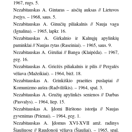
1967, rugs. 5.
Nezabitauskas A. Gintaras – aisčių auksas // Lietuvos
žvejys. – 1968, saus. 5.
Nezabitauskas A. Ginučių piliakalnis // Nauja vaga
(Ignalina). – 1965, lapkr. 16.
Nezabitauskas A. Girkalnio ir Kalnųjų apylinkių
paminklai // Naujas rytas (Raseiniai). – 1965, saus. 9.
Nezabitauskas A. Giruliai // Banga (Klaipėda). – 1967,
geg. 16.
Nezabitauskas A. Griežės piliakalnis ir pilis // Pergalės
vėliava (Mažeikiai). – 1964, birž. 18.
Nezabitauskas A. Grinkiškio praeities puslapiai //
Komunizmo aušra (Radviliškis). – 1964, spal. 3.
Nezabitauskas A. Gružių apylinkės senienos // Darbas
(Pasvalys). – 1964, liep. 15.
Nezabitauskas A. Įdomi Birštono istorija // Naujas
gyvenimas (Prienai). – 1964, geg. 1.
Nezabitauskas A. Įdomus XVI-XVII amž. radinys
Šiauliuose // Raudonoji vėliava (Šiauliai). – 1965, spal.