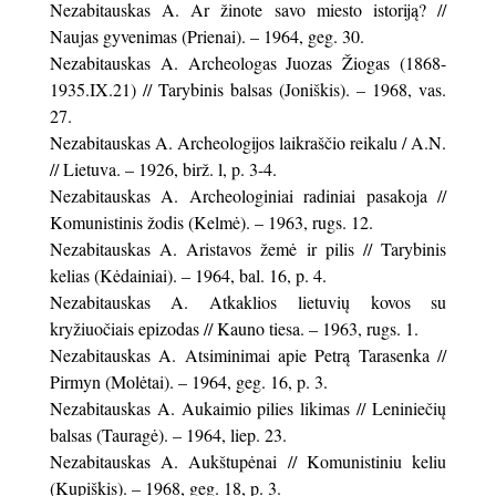
Nezabitauskas A. Ar žinote savo miesto istoriją? //
Naujas gyvenimas (Prienai). – 1964, geg. 30.
Nezabitauskas A. Archeologas Juozas Žiogas (1868-
1935.IX.21) // Tarybinis balsas (Joniškis). – 1968, vas.
27.
Nezabitauskas A. Archeologijos laikraščio reikalu / A.N.
// Lietuva. – 1926, birž. l, p. 3-4.
Nezabitauskas A. Archeologiniai radiniai pasakoja //
Komunistinis žodis (Kelmė). – 1963, rugs. 12.
Nezabitauskas A. Aristavos žemė ir pilis // Tarybinis
kelias (Kėdainiai). – 1964, bal. 16, p. 4.
Nezabitauskas A. Atkaklios lietuvių kovos su
kryžiuočiais epizodas // Kauno tiesa. – 1963, rugs. 1.
Nezabitauskas A. Atsiminimai apie Petrą Tarasenka //
Pirmyn (Molėtai). – 1964, geg. 16, p. 3.
Nezabitauskas A. Aukaimio pilies likimas // Leniniečių
balsas (Tauragė). – 1964, liep. 23.
Nezabitauskas A. Aukštupėnai // Komunistiniu keliu
(Kupiškis). – 1968, geg. 18, p. 3.