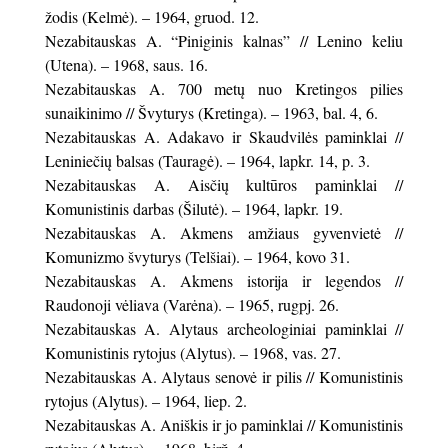
žodis (Kelmė). – 1964, gruod. 12.
Nezabitauskas A. “Piniginis kalnas” // Lenino keliu
(Utena). – 1968, saus. 16.
Nezabitauskas A. 700 metų nuo Kretingos pilies
sunaikinimo // Švyturys (Kretinga). – 1963, bal. 4, 6.
Nezabitauskas A. Adakavo ir Skaudvilės paminklai //
Leniniečių balsas (Tauragė). – 1964, lapkr. 14, p. 3.
Nezabitauskas A. Aisčių kultūros paminklai //
Komunistinis darbas (Šilutė). – 1964, lapkr. 19.
Nezabitauskas A. Akmens amžiaus gyvenvietė //
Komunizmo švyturys (Telšiai). – 1964, kovo 31.
Nezabitauskas A. Akmens istorija ir legendos //
Raudonoji vėliava (Varėna). – 1965, rugpj. 26.
Nezabitauskas A. Alytaus archeologiniai paminklai //
Komunistinis rytojus (Alytus). – 1968, vas. 27.
Nezabitauskas A. Alytaus senovė ir pilis // Komunistinis
rytojus (Alytus). – 1964, liep. 2.
Nezabitauskas A. Aniškis ir jo paminklai // Komunistinis