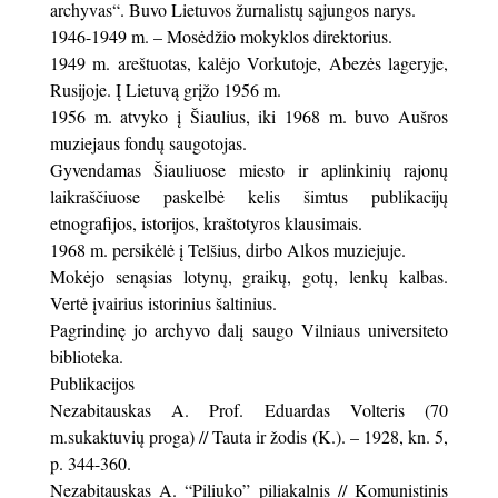
archyvas“. Buvo Lietuvos žurnalistų sąjungos narys.
1946-1949 m. – Mosėdžio mokyklos direktorius.
1949 m. areštuotas, kalėjo Vorkutoje, Abezės lageryje,
Rusijoje. Į Lietuvą grįžo 1956 m.
1956 m. atvyko į Šiaulius, iki 1968 m. buvo Aušros
muziejaus fondų saugotojas.
Gyvendamas Šiauliuose miesto ir aplinkinių rajonų
laikraščiuose paskelbė kelis šimtus publikacijų
etnografijos, istorijos, kraštotyros klausimais.
1968 m. persikėlė į Telšius, dirbo Alkos muziejuje.
Mokėjo senąsias lotynų, graikų, gotų, lenkų kalbas.
Vertė įvairius istorinius šaltinius.
Pagrindinę jo archyvo dalį saugo Vilniaus universiteto
biblioteka.
Publikacijos
Nezabitauskas A. Prof. Eduardas Volteris (70
m.sukaktuvių proga) // Tauta ir žodis (K.). – 1928, kn. 5,
p. 344-360.
Nezabitauskas A. “Piliuko” piliakalnis // Komunistinis