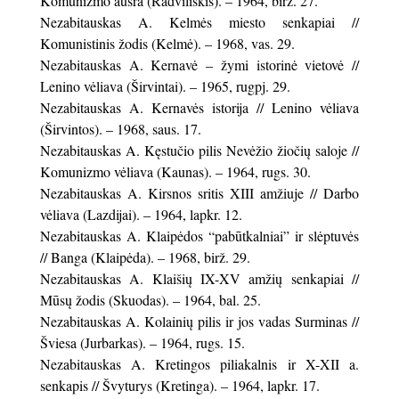
Komunizmo aušra (Radviliškis). – 1964, birž. 27.
Nezabitauskas A. Kelmės miesto senkapiai //
Komunistinis žodis (Kelmė). – 1968, vas. 29.
Nezabitauskas A. Kernavė – žymi istorinė vietovė //
Lenino vėliava (Širvintai). – 1965, rugpj. 29.
Nezabitauskas A. Kernavės istorija // Lenino vėliava
(Širvintos). – 1968, saus. 17.
Nezabitauskas A. Kęstučio pilis Nevėžio žiočių saloje //
Komunizmo vėliava (Kaunas). – 1964, rugs. 30.
Nezabitauskas A. Kirsnos sritis XIII amžiuje // Darbo
vėliava (Lazdijai). – 1964, lapkr. 12.
Nezabitauskas A. Klaipėdos “pabūtkalniai” ir slėptuvės
// Banga (Klaipėda). – 1968, birž. 29.
Nezabitauskas A. Klaišių IX-XV amžių senkapiai //
Mūsų žodis (Skuodas). – 1964, bal. 25.
Nezabitauskas A. Kolainių pilis ir jos vadas Surminas //
Šviesa (Jurbarkas). – 1964, rugs. 15.
Nezabitauskas A. Kretingos piliakalnis ir X-XII a.
senkapis // Švyturys (Kretinga). – 1964, lapkr. 17.