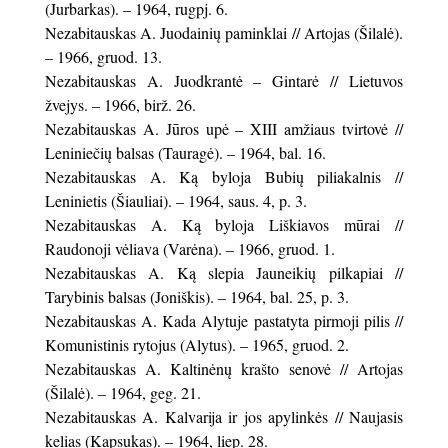
(Jurbarkas). – 1964, rugpj. 6.
Nezabitauskas A. Juodainių paminklai // Artojas (Šilalė).
– 1966, gruod. 13.
Nezabitauskas A. Juodkrantė – Gintarė // Lietuvos
žvejys. – 1966, birž. 26.
Nezabitauskas A. Jūros upė – XIII amžiaus tvirtovė //
Leniniečių balsas (Tauragė). – 1964, bal. 16.
Nezabitauskas A. Ką byloja Bubių piliakalnis //
Leninietis (Šiauliai). – 1964, saus. 4, p. 3.
Nezabitauskas A. Ką byloja Liškiavos mūrai //
Raudonoji vėliava (Varėna). – 1966, gruod. 1.
Nezabitauskas A. Ką slepia Jauneikių pilkapiai //
Tarybinis balsas (Joniškis). – 1964, bal. 25, p. 3.
Nezabitauskas A. Kada Alytuje pastatyta pirmoji pilis //
Komunistinis rytojus (Alytus). – 1965, gruod. 2.
Nezabitauskas A. Kaltinėnų krašto senovė // Artojas
(Šilalė). – 1964, geg. 21.
Nezabitauskas A. Kalvarija ir jos apylinkės // Naujasis
kelias (Kapsukas). – 1964, liep. 28.