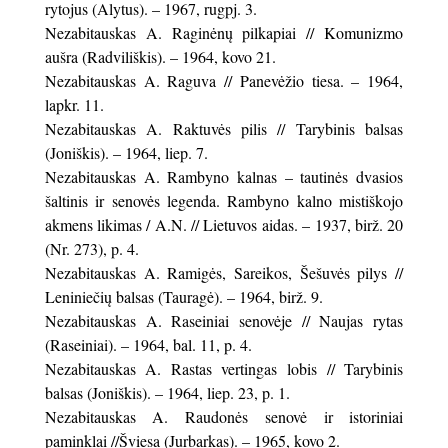
rytojus (Alytus). – 1967, rugpj. 3.
Nezabitauskas A. Raginėnų pilkapiai // Komunizmo
aušra (Radviliškis). – 1964, kovo 21.
Nezabitauskas A. Raguva // Panevėžio tiesa. – 1964,
lapkr. 11.
Nezabitauskas A. Raktuvės pilis // Tarybinis balsas
(Joniškis). – 1964, liep. 7.
Nezabitauskas A. Rambyno kalnas – tautinės dvasios
šaltinis ir senovės legenda. Rambyno kalno mistiškojo
akmens likimas / A.N. // Lietuvos aidas. – 1937, birž. 20
(Nr. 273), p. 4.
Nezabitauskas A. Ramigės, Sareikos, Šešuvės pilys //
Leniniečių balsas (Tauragė). – 1964, birž. 9.
Nezabitauskas A. Raseiniai senovėje // Naujas rytas
(Raseiniai). – 1964, bal. 11, p. 4.
Nezabitauskas A. Rastas vertingas lobis // Tarybinis
balsas (Joniškis). – 1964, liep. 23, p. 1.
Nezabitauskas A. Raudonės senovė ir istoriniai
paminklai //Šviesa (Jurbarkas). – 1965, kovo 2.