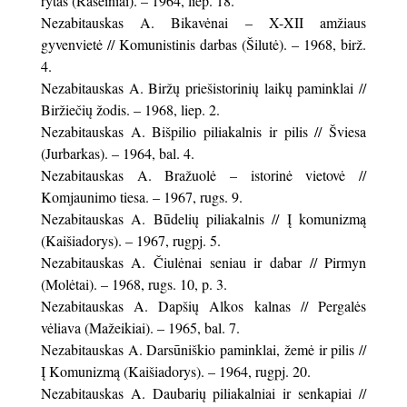
rytas (Raseiniai). – 1964, liep. 18.
Nezabitauskas A. Bikavėnai – X-XII amžiaus
gyvenvietė // Komunistinis darbas (Šilutė). – 1968, birž.
4.
Nezabitauskas A. Biržų priešistorinių laikų paminklai //
Biržiečių žodis. – 1968, liep. 2.
Nezabitauskas A. Bišpilio piliakalnis ir pilis // Šviesa
(Jurbarkas). – 1964, bal. 4.
Nezabitauskas A. Bražuolė – istorinė vietovė //
Komjaunimo tiesa. – 1967, rugs. 9.
Nezabitauskas A. Būdelių piliakalnis // Į komunizmą
(Kaišiadorys). – 1967, rugpj. 5.
Nezabitauskas A. Čiulėnai seniau ir dabar // Pirmyn
(Molėtai). – 1968, rugs. 10, p. 3.
Nezabitauskas A. Dapšių Alkos kalnas // Pergalės
vėliava (Mažeikiai). – 1965, bal. 7.
Nezabitauskas A. Darsūniškio paminklai, žemė ir pilis //
Į Komunizmą (Kaišiadorys). – 1964, rugpj. 20.
Nezabitauskas A. Daubarių piliakalniai ir senkapiai //