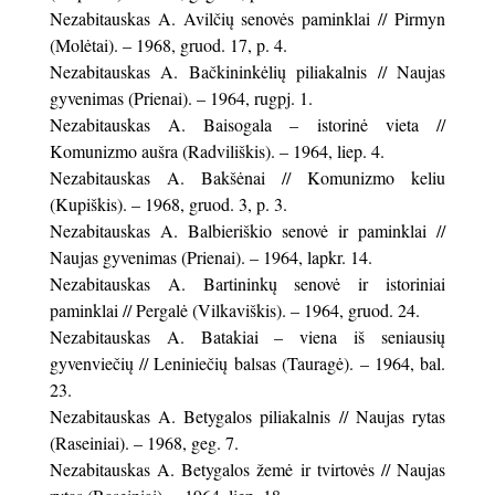
Nezabitauskas A. Avilčių senovės paminklai // Pirmyn
(Molėtai). – 1968, gruod. 17, p. 4.
Nezabitauskas A. Bačkininkėlių piliakalnis // Naujas
gyvenimas (Prienai). – 1964, rugpj. 1.
Nezabitauskas A. Baisogala – istorinė vieta //
Komunizmo aušra (Radviliškis). – 1964, liep. 4.
Nezabitauskas A. Bakšėnai // Komunizmo keliu
(Kupiškis). – 1968, gruod. 3, p. 3.
Nezabitauskas A. Balbieriškio senovė ir paminklai //
Naujas gyvenimas (Prienai). – 1964, lapkr. 14.
Nezabitauskas A. Bartininkų senovė ir istoriniai
paminklai // Pergalė (Vilkaviškis). – 1964, gruod. 24.
Nezabitauskas A. Batakiai – viena iš seniausių
gyvenviečių // Leniniečių balsas (Tauragė). – 1964, bal.
23.
Nezabitauskas A. Betygalos piliakalnis // Naujas rytas
(Raseiniai). – 1968, geg. 7.
Nezabitauskas A. Betygalos žemė ir tvirtovės // Naujas