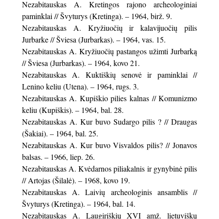
Nezabitauskas A. Kretingos rajono archeologiniai
paminklai // Švyturys (Kretinga). – 1964, birž. 9.
Nezabitauskas A. Kryžiuočių ir kalavijuočių pilis
Jurbarke // Šviesa (Jurbarkas). – 1964, vas. 15.
Nezabitauskas A. Kryžiuočių pastangos užimti Jurbarką
// Šviesa (Jurbarkas). – 1964, kovo 21.
Nezabitauskas A. Kuktiškių senovė ir paminklai //
Lenino keliu (Utena). – 1964, rugs. 3.
Nezabitauskas A. Kupiškio pilies kalnas // Komunizmo
keliu (Kupiškis). – 1964, bal. 28.
Nezabitauskas A. Kur buvo Sudargo pilis ? // Draugas
(Šakiai). – 1964, bal. 25.
Nezabitauskas A. Kur buvo Visvaldos pilis? // Jonavos
balsas. – 1966, liep. 26.
Nezabitauskas A. Kvėdarnos piliakalnis ir gynybinė pilis
// Artojas (Šilalė). – 1968, kovo 19.
Nezabitauskas A. Laivių archeologinis ansamblis //
Švyturys (Kretinga). – 1964, bal. 14.
Nezabitauskas A. Laugiriškių XVI amž. lietuviškų