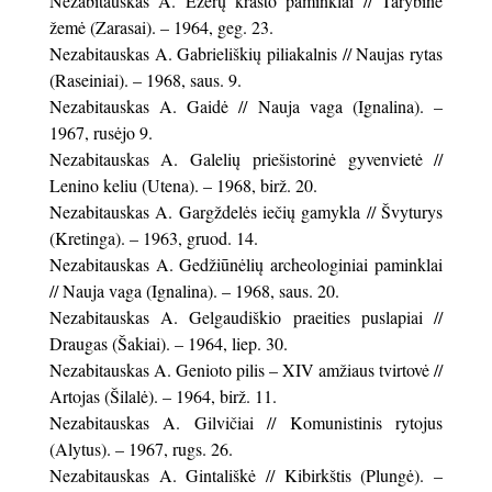
Nezabitauskas A. Ežerų krašto paminklai // Tarybinė
žemė (Zarasai). – 1964, geg. 23.
Nezabitauskas A. Gabrieliškių piliakalnis // Naujas rytas
(Raseiniai). – 1968, saus. 9.
Nezabitauskas A. Gaidė // Nauja vaga (Ignalina). –
1967, rusėjo 9.
Nezabitauskas A. Galelių priešistorinė gyvenvietė //
Lenino keliu (Utena). – 1968, birž. 20.
Nezabitauskas A. Gargždelės iečių gamykla // Švyturys
(Kretinga). – 1963, gruod. 14.
Nezabitauskas A. Gedžiūnėlių archeologiniai paminklai
// Nauja vaga (Ignalina). – 1968, saus. 20.
Nezabitauskas A. Gelgaudiškio praeities puslapiai //
Draugas (Šakiai). – 1964, liep. 30.
Nezabitauskas A. Genioto pilis – XIV amžiaus tvirtovė //
Artojas (Šilalė). – 1964, birž. 11.
Nezabitauskas A. Gilvičiai // Komunistinis rytojus
(Alytus). – 1967, rugs. 26.
Nezabitauskas A. Gintališkė // Kibirkštis (Plungė). –