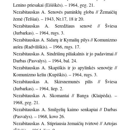
Lenino priesakai (Eišiškės). – 1964, geg. 21.
Nezabitauskas A. Senovės paminklų globa // Žemaičių
žemė (Telšiai). – 1943, Nr.17, 18 ir 20.
Nezabitauskas A. Seredžiaus senovė // Šviesa
(Jurbarkas). – 1964, rugs. 3.
Nezabitauskas A. Sidarų ir Kymalių pilys // Komunizmo
aušra (Radviliškis). – 1966, rugs. 17.
Nezabitauskas A. Sindriūnų piliakalnis ir jo padavimai //
Darbas (Pasvalys). – 1964, bal. 24.
Nezabitauskas A. Skapiškis ir jo apylinkės senovėje //
Komunizmo keliu (Kupiškis). – 1964, rugs. 3.
Nezabitauskas A. Skirsnemunės pilis // Šviesa
(Jurbarkas). – 1964, liep. 2.
Nezabitauskas A. Skomantai // Banga (Klaipėda). –
1968, geg. 21.
Nezabitauskas A. Smilgelių kaimo senkapiai // Darbas
(Pasvalys). – 1968, kovo 26.
Nezabitauskas A. Stipriausia žemaičių tvirtovė // Artojas