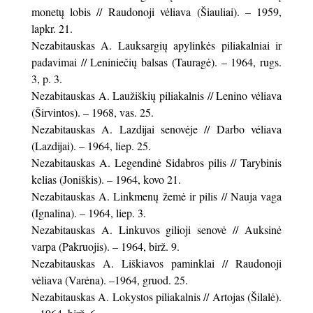
monetų lobis // Raudonoji vėliava (Šiauliai). – 1959,
lapkr. 21.
Nezabitauskas A. Lauksargių apylinkės piliakalniai ir
padavimai // Leniniečių balsas (Tauragė). – 1964, rugs.
3, p. 3.
Nezabitauskas A. Laužiškių piliakalnis // Lenino vėliava
(Širvintos). – 1968, vas. 25.
Nezabitauskas A. Lazdijai senovėje // Darbo vėliava
(Lazdijai). – 1964, liep. 25.
Nezabitauskas A. Legendinė Sidabros pilis // Tarybinis
kelias (Joniškis). – 1964, kovo 21.
Nezabitauskas A. Linkmenų žemė ir pilis // Nauja vaga
(Ignalina). – 1964, liep. 3.
Nezabitauskas A. Linkuvos gilioji senovė // Auksinė
varpa (Pakruojis). – 1964, birž. 9.
Nezabitauskas A. Liškiavos paminklai // Raudonoji
vėliava (Varėna). –1964, gruod. 25.
Nezabitauskas A. Lokystos piliakalnis // Artojas (Šilalė).