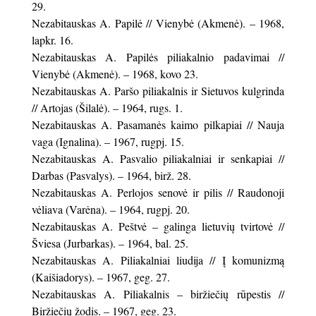
29.
Nezabitauskas A. Papilė // Vienybė (Akmenė). – 1968,
lapkr. 16.
Nezabitauskas A. Papilės piliakalnio padavimai //
Vienybė (Akmenė). – 1968, kovo 23.
Nezabitauskas A. Paršo piliakalnis ir Sietuvos kulgrinda
// Artojas (Šilalė). – 1964, rugs. 1.
Nezabitauskas A. Pasamanės kaimo pilkapiai // Nauja
vaga (Ignalina). – 1967, rugpj. 15.
Nezabitauskas A. Pasvalio piliakalniai ir senkapiai //
Darbas (Pasvalys). – 1964, birž. 28.
Nezabitauskas A. Perlojos senovė ir pilis // Raudonoji
vėliava (Varėna). – 1964, rugpj. 20.
Nezabitauskas A. Peštvė – galinga lietuvių tvirtovė //
Šviesa (Jurbarkas). – 1964, bal. 25.
Nezabitauskas A. Piliakalniai liudija // Į komunizmą
(Kaišiadorys). – 1967, geg. 27.
Nezabitauskas A. Piliakalnis – biržiečių rūpestis //
Biržiečių žodis. – 1967, geg. 23.