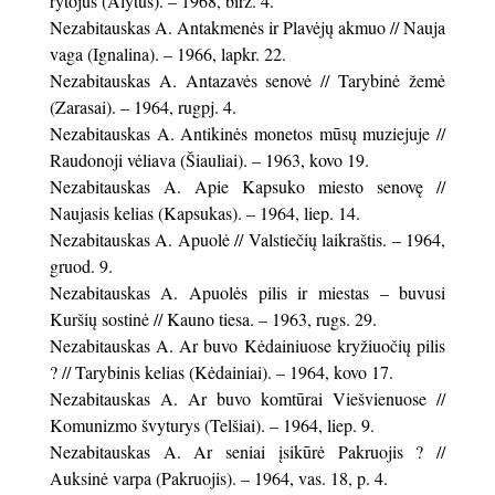
rytojus (Alytus). – 1968, birž. 4.
Nezabitauskas A. Antakmenės ir Plavėjų akmuo // Nauja
vaga (Ignalina). – 1966, lapkr. 22.
Nezabitauskas A. Antazavės senovė // Tarybinė žemė
(Zarasai). – 1964, rugpj. 4.
Nezabitauskas A. Antikinės monetos mūsų muziejuje //
Raudonoji vėliava (Šiauliai). – 1963, kovo 19.
Nezabitauskas A. Apie Kapsuko miesto senovę //
Naujasis kelias (Kapsukas). – 1964, liep. 14.
Nezabitauskas A. Apuolė // Valstiečių laikraštis. – 1964,
gruod. 9.
Nezabitauskas A. Apuolės pilis ir miestas – buvusi
Kuršių sostinė // Kauno tiesa. – 1963, rugs. 29.
Nezabitauskas A. Ar buvo Kėdainiuose kryžiuočių pilis
? // Tarybinis kelias (Kėdainiai). – 1964, kovo 17.
Nezabitauskas A. Ar buvo komtūrai Viešvienuose //
Komunizmo švyturys (Telšiai). – 1964, liep. 9.
Nezabitauskas A. Ar seniai įsikūrė Pakruojis ? //
Auksinė varpa (Pakruojis). – 1964, vas. 18, p. 4.