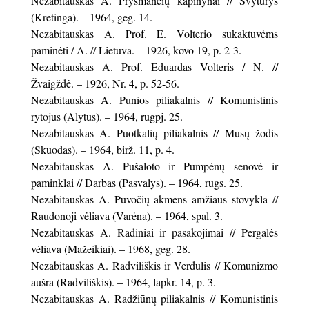
Nezabitauskas A. Pryšmančių kapinynai // Švyturys
(Kretinga). – 1964, geg. 14.
Nezabitauskas A. Prof. E. Volterio sukaktuvėms
paminėti / A. // Lietuva. – 1926, kovo 19, p. 2-3.
Nezabitauskas A. Prof. Eduardas Volteris / N. //
Žvaigždė. – 1926, Nr. 4, p. 52-56.
Nezabitauskas A. Punios piliakalnis // Komunistinis
rytojus (Alytus). – 1964, rugpj. 25.
Nezabitauskas A. Puotkalių piliakalnis // Mūsų žodis
(Skuodas). – 1964, birž. 11, p. 4.
Nezabitauskas A. Pušaloto ir Pumpėnų senovė ir
paminklai // Darbas (Pasvalys). – 1964, rugs. 25.
Nezabitauskas A. Puvočių akmens amžiaus stovykla //
Raudonoji vėliava (Varėna). – 1964, spal. 3.
Nezabitauskas A. Radiniai ir pasakojimai // Pergalės
vėliava (Mažeikiai). – 1968, geg. 28.
Nezabitauskas A. Radviliškis ir Verdulis // Komunizmo
aušra (Radviliškis). – 1964, lapkr. 14, p. 3.
Nezabitauskas A. Radžiūnų piliakalnis // Komunistinis