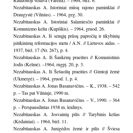
Raudonoji vėliava (Varėna). – 1964, birž. 6.
Nezabitauskas A. Istoriniai mūsų rajono paminklai //
Draugystė (Vilnius). – 1964, geg. 30.
Nezabitauskas A. Istoriniai Salamiesčio paminklai //
Komunizmo keliu (Kupiškis). – 1964, gruod. 26.
Nezabitauskas A. Iš senųjų prūsų papročių ir tikybinių
įsitikinimų reformacijos metu / A.N. // Lietuvos aidas. –
1937, birž. 17 (Nr. 267), p. 4.
Nezabitauskas A. Iš Šaukėnų praeities // Komunistinis
žodis (Kelmė). –1964, rugpj. 20, p. 3.
Nezabitauskas A. Iš Šešuolių praeities // Gimtoji žemė
(Ukmergė). – 1964, gruod. 1, p. 4.
Nezabitauskas A. Jonas Basanavičius. – K., 1938. – 542
p. – Tas pat Vilniuje, 1990 m.
Nezabitauskas A. Jonas Basanavičius. – V., 1990. – 364
p. – Perspausdintas 1938 m. leidinys.
Nezabitauskas A. Josvainių pilis // Tarybinis kelias
(Kėdainiai). – 1964, birž. 11.
Nezabitauskas A. Junigėdos žemė ir pilis // Šviesa