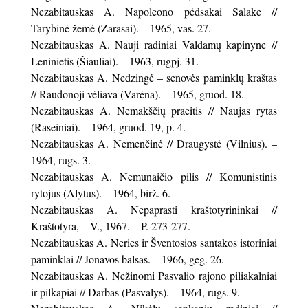
Nezabitauskas A. Napoleono pėdsakai Salake //
Tarybinė žemė (Zarasai). – 1965, vas. 27.
Nezabitauskas A. Nauji radiniai Valdamų kapinyne //
Leninietis (Šiauliai). – 1963, rugpj. 31.
Nezabitauskas A. Nedzingė – senovės paminklų kraštas
// Raudonoji vėliava (Varėna). – 1965, gruod. 18.
Nezabitauskas A. Nemakščių praeitis // Naujas rytas
(Raseiniai). – 1964, gruod. 19, p. 4.
Nezabitauskas A. Nemenčinė // Draugystė (Vilnius). –
1964, rugs. 3.
Nezabitauskas A. Nemunaičio pilis // Komunistinis
rytojus (Alytus). – 1964, birž. 6.
Nezabitauskas A. Nepaprasti kraštotyrininkai //
Kraštotyra, – V., 1967. – P. 273-277.
Nezabitauskas A. Neries ir Šventosios santakos istoriniai
paminklai // Jonavos balsas. – 1966, geg. 26.
Nezabitauskas A. Nežinomi Pasvalio rajono piliakalniai
ir pilkapiai // Darbas (Pasvalys). – 1964, rugs. 9.