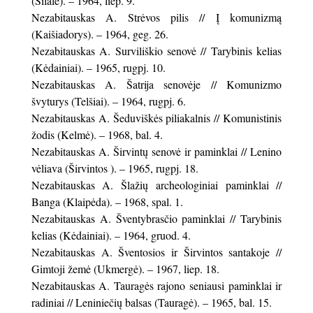
(Šilalė). – 1964, liep. 9.
Nezabitauskas A. Strėvos pilis // Į komunizmą
(Kaišiadorys). – 1964, geg. 26.
Nezabitauskas A. Surviliškio senovė // Tarybinis kelias
(Kėdainiai). – 1965, rugpj. 10.
Nezabitauskas A. Šatrija senovėje // Komunizmo
švyturys (Telšiai). – 1964, rugpj. 6.
Nezabitauskas A. Šeduviškės piliakalnis // Komunistinis
žodis (Kelmė). – 1968, bal. 4.
Nezabitauskas A. Širvintų senovė ir paminklai // Lenino
vėliava (Širvintos ). – 1965, rugpj. 18.
Nezabitauskas A. Šlažių archeologiniai paminklai //
Banga (Klaipėda). – 1968, spal. 1.
Nezabitauskas A. Šventybrasčio paminklai // Tarybinis
kelias (Kėdainiai). – 1964, gruod. 4.
Nezabitauskas A. Šventosios ir Širvintos santakoje //
Gimtoji žemė (Ukmergė). – 1967, liep. 18.
Nezabitauskas A. Tauragės rajono seniausi paminklai ir
radiniai // Leniniečių balsas (Tauragė). – 1965, bal. 15.