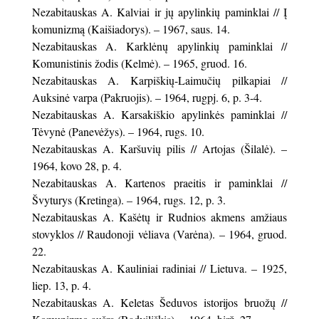
Nezabitauskas A. Kalviai ir jų apylinkių paminklai // Į
komunizmą (Kaišiadorys). – 1967, saus. 14.
Nezabitauskas A. Karklėnų apylinkių paminklai //
Komunistinis žodis (Kelmė). – 1965, gruod. 16.
Nezabitauskas A. Karpiškių-Laimučių pilkapiai //
Auksinė varpa (Pakruojis). – 1964, rugpj. 6, p. 3-4.
Nezabitauskas A. Karsakiškio apylinkės paminklai //
Tėvynė (Panevėžys). – 1964, rugs. 10.
Nezabitauskas A. Karšuvių pilis // Artojas (Šilalė). –
1964, kovo 28, p. 4.
Nezabitauskas A. Kartenos praeitis ir paminklai //
Švyturys (Kretinga). – 1964, rugs. 12, p. 3.
Nezabitauskas A. Kašėtų ir Rudnios akmens amžiaus
stovyklos // Raudonoji vėliava (Varėna). – 1964, gruod.
22.
Nezabitauskas A. Kauliniai radiniai // Lietuva. – 1925,
liep. 13, p. 4.
Nezabitauskas A. Keletas Šeduvos istorijos bruožų //