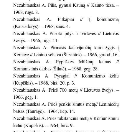
Nezabitauskas A. Pilis, gynusi Kauną // Kauno tiesa. –
1968, rugs. 8.
Nezabitauskas A. Pilkapiai // Į komunizmą
(Kaišiadorys). – 1968, saus. 4.
Nezabitauskas A. Pilsoto pilys ir tvirtovės // Lietuvos
žvejys. – 1966, rugs. 11.
Nezabitauskas A. Pirmasis kalavijuočių karo žygis į
Kernavę // Lenino vėliava (Širvintos). – 1966, gruod. 16.
Nezabitauskas A. Pypliškės Milžinų kalnas //
Komunistinis darbas (Šilutė). – 1968, geg. 28.
Nezabitauskas A. Pyragiai // Komunizmo keliu
(Kupiškis). – 1968, birž. 20, p. 3.
Nezabitauskas A. Prieš 700 metų // Lietuvos žvejys. –
1966, geg. 1.
Nezabitauskas A. Prieš penkis šimtus metų// Leniniečių
balsas (Tauragė). –1964, liep. 14.
Nezabitauskas A. Prieš tūkstančius metų // Komunistiniu
keliu (Kupiškis). – 1964, birž. 9.