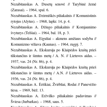
Nezabitauskas A. Dusetų senovė // Tarybinė žemė
(Zarasai). – 1964, spal. 6.
Nezabitauskas A. Dzirmiškės piliakalnis // Komunistinis
rytojus (Alytus). – 1968, lapkr. 14, p. 4.
Nezabitauskas A. Džiugo piliakalnis // Komjaunimo
švyturys (Telšiai). – 1964, bal. 18, p. 3.
Nezabitauskas A. Eiguliai – akmens amžiaus sodyba //
Komunizmo vėliava (Kaunas). – 1964, rugpj. 7.
Nezabitauskas A. Ekskursija po Klaipėdos kraštą prieš
tūkstančius ir šimtus metų / A. N. // Lietuvos aidas. –
1937, vas. 24 (Nr. 86), p. 4.
Nezabitauskas A. Ekskursija po Klaipėdos kraštą prieš
tūkstančius ir šimtus metų / A.N. // Lietuvos aidas. –
1936, vas. 24 (Nr. 86), p. 4.
Nezabitauskas A. Ėriškiai, Žvirbliai, Rodai // Panevėžio
tiesa. – 1969, birž. 13.
Nezabitauskas A. Eržvilko piliakalnio padavimas //
Šviesa (Jurbarkas). – 1968, saus. 5.