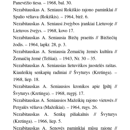
Panevėžio tiesa. – 1968, bal. 30.
Nezabitauskas A. Seniausi Rokiškio rajono paminklai //
Spalio vėliava (Rokiškis). – 1964, birž. 6.
Nezabitauskas A. Seniausi žvejybos įrankiai Lietuvoje //
Lietuvos žvejys. – 1968, kovo 17.
Nezabitauskas A. Seniausia Biržų praeitis // Biržiečių
žodis. – 1964, lapkr. 28, p. 3.
Nezabitauskas A. Seniausia Žemaičių žemės kultūra //
Žemaičių žemė (Telšiai). – 1943, Nr. 30 – 35.
Nezabitauskas A. Seniausias lietuviškos juostelės raštas.
Kiauleikių senkapių radiniai // Švyturys (Kretinga). –
1968, liep. 18.
Nezabitauskas A. Seniausios kronikos apie Įpiltį //
Švyturys (Kretinga). – 1968, rugpj. 17.
Nezabitauskas A. Seniausios Mažeikių rajono vietovės //
Pergalės vėliava (Mažeikiai). – 1964, rugs. 26.
Nezabitauskas A. Senkų piliakalnis // Švyturys
(Kretinga). – 1966, liep. 5.
Nezabitauskas A. Senovės paminklai mūsų rajone //