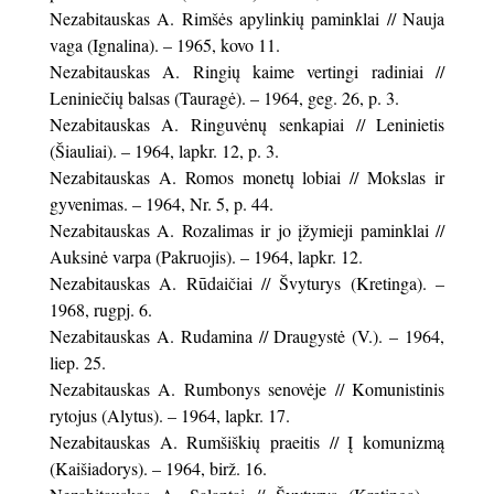
Nezabitauskas A. Rimšės apylinkių paminklai // Nauja
vaga (Ignalina). – 1965, kovo 11.
Nezabitauskas A. Ringių kaime vertingi radiniai //
Leniniečių balsas (Tauragė). – 1964, geg. 26, p. 3.
Nezabitauskas A. Ringuvėnų senkapiai // Leninietis
(Šiauliai). – 1964, lapkr. 12, p. 3.
Nezabitauskas A. Romos monetų lobiai // Mokslas ir
gyvenimas. – 1964, Nr. 5, p. 44.
Nezabitauskas A. Rozalimas ir jo įžymieji paminklai //
Auksinė varpa (Pakruojis). – 1964, lapkr. 12.
Nezabitauskas A. Rūdaičiai // Švyturys (Kretinga). –
1968, rugpj. 6.
Nezabitauskas A. Rudamina // Draugystė (V.). – 1964,
liep. 25.
Nezabitauskas A. Rumbonys senovėje // Komunistinis
rytojus (Alytus). – 1964, lapkr. 17.
Nezabitauskas A. Rumšiškių praeitis // Į komunizmą
(Kaišiadorys). – 1964, birž. 16.