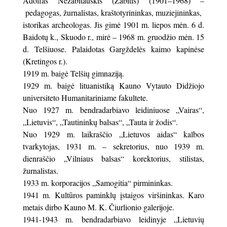
Adolfas Nezabitauskis (Zabitis) (1901–1968) –
pedagogas, žurnalistas, kraštotyrininkas, muziejininkas,
istorikas archeologas. Jis gimė 1901 m. liepos mėn. 6 d.
Baidotų k., Skuodo r., mirė – 1968 m. gruodžio mėn. 15
d. Telšiuose. Palaidotas Gargždelės kaimo kapinėse
(Kretingos r.).
1919 m. baigė Telšių gimnaziją.
1929 m. baigė lituanistiką Kauno Vytauto Didžiojo
universiteto Humanitariniame fakultete.
Nuo 1927 m. bendradarbiavo leidiniuose „Vairas“,
„Lietuvis“, „Tautininkų balsas“, „Tauta ir žodis“.
Nuo 1929 m. laikraščio „Lietuvos aidas“ kalbos
tvarkytojas, 1931 m. – sekretorius, nuo 1939 m.
dienraščio „Vilniaus balsas“ korektorius, stilistas,
žurnalistas.
1933 m. korporacijos „Samogitia“ pirmininkas.
1941 m. Kultūros paminklų įstaigos viršininkas. Karo
metais dirbo Kauno M. K. Čiurlionio galerijoje.
1941-1943 m. bendradarbiavo leidinyje „Lietuvių