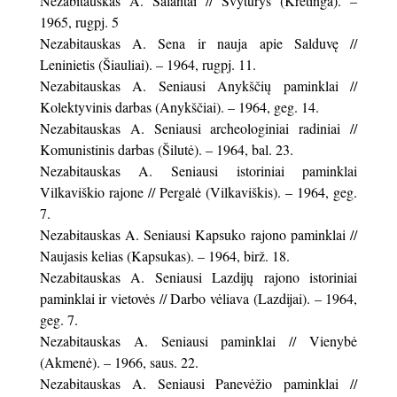
Nezabitauskas A. Salantai // Švyturys (Kretinga). –
1965, rugpj. 5
Nezabitauskas A. Sena ir nauja apie Salduvę //
Leninietis (Šiauliai). – 1964, rugpj. 11.
Nezabitauskas A. Seniausi Anykščių paminklai //
Kolektyvinis darbas (Anykščiai). – 1964, geg. 14.
Nezabitauskas A. Seniausi archeologiniai radiniai //
Komunistinis darbas (Šilutė). – 1964, bal. 23.
Nezabitauskas A. Seniausi istoriniai paminklai
Vilkaviškio rajone // Pergalė (Vilkaviškis). – 1964, geg.
7.
Nezabitauskas A. Seniausi Kapsuko rajono paminklai //
Naujasis kelias (Kapsukas). – 1964, birž. 18.
Nezabitauskas A. Seniausi Lazdijų rajono istoriniai
paminklai ir vietovės // Darbo vėliava (Lazdijai). – 1964,
geg. 7.
Nezabitauskas A. Seniausi paminklai // Vienybė
(Akmenė). – 1966, saus. 22.
Nezabitauskas A. Seniausi Panevėžio paminklai //