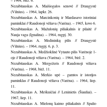
– 1964, birž. 6.
Nezabitauskas A. Maišiogalos senovė // Draugystė
(Vilnius). – 1964, lapkr. 26.
Nezabitauskas A. Marcinkonių ir Mardasavo istoriniai
paminklai // Raudonoji vėliava (Varėna). – 1965, kovo 6.
Nezabitauskas A. Mažulonių piliakalnis ir pilaitė //
Nauja vaga (Ignalina). – 1964, rugpj. 30.
Nezabitauskas A. Medininkų pilis // Draugystė
(Vilnius). – 1964, rugpj. 6, p. 3.
Nezabitauskas A. Medžioklinė Vytauto pilis Varėnoje 1-
oje // Raudonoji vėliava (Varėna). – 1964, birž. 2.
Nezabitauskas A. Mergežeris // Raudonoji vėliava
(Varėna). – 1968, birž. 11.
Nezabitauskas A. Merkio upė – gamtos ir istorijos
paminklas // Raudonoji vėliava (Varėna). – 1964, liep.
11.
Nezabitauskas A. Meškuičiai // Leninietis (Šiauliai). –
1967, liep. 11.
Nezabitauskas A. Mielonų kaimo piliakalnis // Spalio