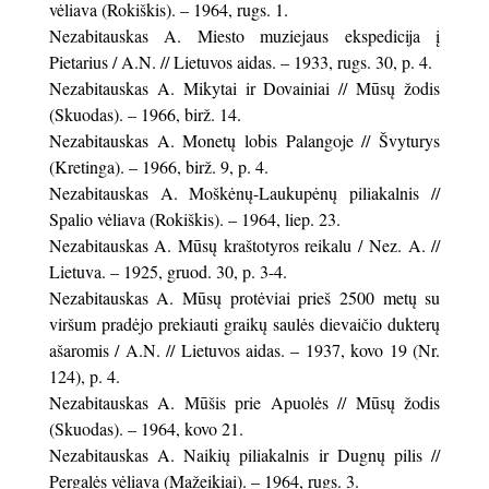
vėliava (Rokiškis). – 1964, rugs. 1.
Nezabitauskas A. Miesto muziejaus ekspedicija į
Pietarius / A.N. // Lietuvos aidas. – 1933, rugs. 30, p. 4.
Nezabitauskas A. Mikytai ir Dovainiai // Mūsų žodis
(Skuodas). – 1966, birž. 14.
Nezabitauskas A. Monetų lobis Palangoje // Švyturys
(Kretinga). – 1966, birž. 9, p. 4.
Nezabitauskas A. Moškėnų-Laukupėnų piliakalnis //
Spalio vėliava (Rokiškis). – 1964, liep. 23.
Nezabitauskas A. Mūsų kraštotyros reikalu / Nez. A. //
Lietuva. – 1925, gruod. 30, p. 3-4.
Nezabitauskas A. Mūsų protėviai prieš 2500 metų su
viršum pradėjo prekiauti graikų saulės dievaičio dukterų
ašaromis / A.N. // Lietuvos aidas. – 1937, kovo 19 (Nr.
124), p. 4.
Nezabitauskas A. Mūšis prie Apuolės // Mūsų žodis
(Skuodas). – 1964, kovo 21.
Nezabitauskas A. Naikių piliakalnis ir Dugnų pilis //
Pergalės vėliava (Mažeikiai). – 1964, rugs. 3.