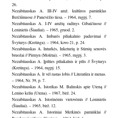
26.
Nezabitauskas A. III-IV amž. kultūros paminklas
Berčiūnuose // Panevėžio tiesa. – 1964, rugpj. 7.
Nezabitauskas A. I-IV amžių radinys Gibaičiuose //
Leninietis (Šiauliai). – 1965, gruod. 2.
Nezabitauskas A. Imbarės piliakalnio padavimai //
Švyturys (Kretinga). – 1964, kovo 21, p. 24.
Nezabitauskas A. Inturkės, Inketurių ir Stirnių senovės
bruožai // Pirmyn (Molėtai). – 1965, rugpj. 3.
Nezabitauskas A. Įpilties piliakalnis ir pilis // Švyturys
(Kretinga). – 1964, rugpj. 15.
Nezabitauskas A. Ir vėl rastas lobis // Literatūra ir menas.
– 1964, Nr. 39, p. 7.
Nezabitauskas A. Istorikas M. Balinskis apie Uteną //
Lenino keliu (Utena). – 1967, birž. 24.
Nezabitauskas A. Istorinėmis vietovėmis // Leninietis
(Šiauliai). – 1965, birž. 12.
Nezabitauskas A. Istoriniai Merkinės paminklai //