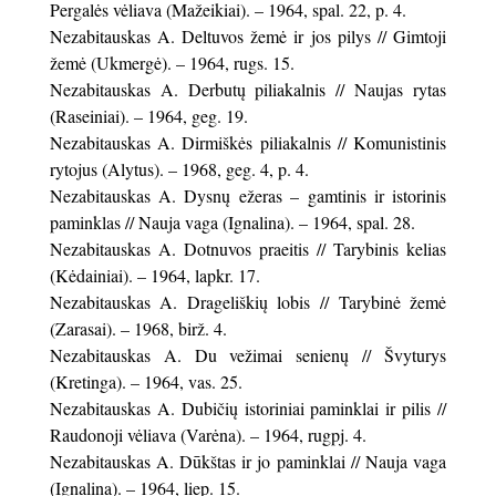
Pergalės vėliava (Mažeikiai). – 1964, spal. 22, p. 4.
Nezabitauskas A. Deltuvos žemė ir jos pilys // Gimtoji
žemė (Ukmergė). – 1964, rugs. 15.
Nezabitauskas A. Derbutų piliakalnis // Naujas rytas
(Raseiniai). – 1964, geg. 19.
Nezabitauskas A. Dirmiškės piliakalnis // Komunistinis
rytojus (Alytus). – 1968, geg. 4, p. 4.
Nezabitauskas A. Dysnų ežeras – gamtinis ir istorinis
paminklas // Nauja vaga (Ignalina). – 1964, spal. 28.
Nezabitauskas A. Dotnuvos praeitis // Tarybinis kelias
(Kėdainiai). – 1964, lapkr. 17.
Nezabitauskas A. Drageliškių lobis // Tarybinė žemė
(Zarasai). – 1968, birž. 4.
Nezabitauskas A. Du vežimai senienų // Švyturys
(Kretinga). – 1964, vas. 25.
Nezabitauskas A. Dubičių istoriniai paminklai ir pilis //
Raudonoji vėliava (Varėna). – 1964, rugpj. 4.
Nezabitauskas A. Dūkštas ir jo paminklai // Nauja vaga
(Ignalina). – 1964, liep. 15.