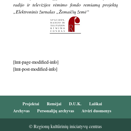
radijo ir televizijos rėmimo fondo remiamą projektą
„Elektroninis žurnalas „Žemaičių žemė“
[lmt-page-modified-info]
[lmt-post-modified-info]
Projektai
Remėjai
D.U.K.
Laiškai
Archyvas
Personalijų archyvas
Atviri duomenys
© Regionų kultūrinių iniciatyvų centras