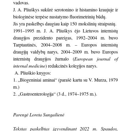
vadovas.
J. A. Pliuškys sukūrė serotonino ir histamino kraujuje ir
biologinėse terpėse nustatymo fluorimetrinių būdų.
Jis yra paskelbęs daugiau kaip 150 mokslinių straipsnių.
1991–1995 m. J. A. Pliuškys ėjo Lietuvos internistų
draugijos prezidento pareigas, 1992–2004 m. buvo
Tarptautinės, 2004–2008 m. – Europos internistų
draugijų valdybų narys, 2004–2009 m. buvo Europos
internistų draugijos žurnalo (
European journal of
internal medicine
) redakcinės kolegijos narys.
A. Pliuškio knygos:
„Biogeniniai aminai“ (parašė kartu su V. Murza, 1979
m.)
„Gastroenterologija“ (3 d., 1974–1975 m.).
Parengė Loreta Sungailienė
Tekstas paskelbtas įgyvendinant 2022 m. Spaudos,