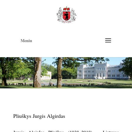
Op
too
Meniu
Pliuškys Jurgis Algirdas