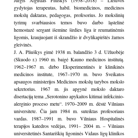
Jurgis Algirdas Pliuškys (1938–2018) – Lietuvos
gydytojas terapeutas, habil. biomedicinos, medicinos
mokslų daktaras, pedagogas, profesorius. Jo mokslinių
tyrimų svarbiausios temos buvo darbo ląstelinė
hemostazė sergant išemine širdies liga ir reumatinėmis
ligomis, kraujuojant iš skrandžio ir dvylikapirštės žarnos
gleivinės.
J. A. Pliuškys gimė 1938 m. balandžio 3 d. Užluobėje
(Skuodo r.) 1960 m. baigė Kauno medicinos institutą.
1962–1967 m. dirbo Eksperimentinės ir klinikinės
medicinos institute, 1967–1970 m. buvo Sveikatos
apsaugos ministerijos Medicinos mokslų tarybos mokslo
sekretorius. 1967 m. jis apgynė mokslo daktaro
disertaciją tema „Serotonino apykaitos kitimai infekcinio-
alerginio proceso metu“. 1970–2009 m. dėstė Vilniaus
universitete. Čia jam 1984 m. suteiktas profesoriaus
vardas. 1987–1991 m. buvo Vilniaus Hospitalinės
terapijos katedros vedėjas, 1991– 2004 m. – Vilniaus
universitetinės Santariškių ligoninės Vidaus ligų klinikos