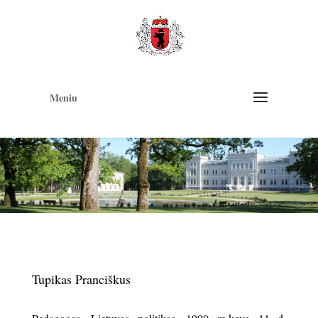
Op
too
Meniu
Tupikas Pranciškus