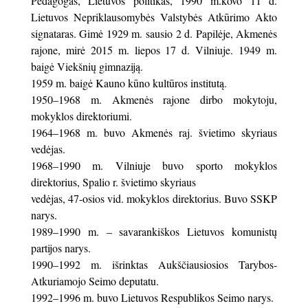
Pedagogas, Lietuvos politikas, 1990 m.kovo 11 d.
Lietuvos Nepriklausomybės Valstybės Atkūrimo Akto
signataras. Gimė 1929 m. sausio 2 d. Papilėje, Akmenės
rajone, mirė 2015 m. liepos 17 d. Vilniuje. 1949 m.
baigė Viekšnių gimnaziją.
1959 m. baigė Kauno kūno kultūros institutą.
1950–1968 m. Akmenės rajone dirbo mokytoju,
mokyklos direktoriumi.
1964–1968 m. buvo Akmenės raj. švietimo skyriaus
vedėjas.
1968–1990 m. Vilniuje buvo sporto mokyklos
direktorius, Spalio r. švietimo skyriaus
vedėjas, 47-osios vid. mokyklos direktorius. Buvo SSKP
narys.
1989–1990 m. – savarankiškos Lietuvos komunistų
partijos narys.
1990–1992 m. išrinktas Aukščiausiosios Tarybos-
Atkuriamojo Seimo deputatu.
1992–1996 m. buvo Lietuvos Respublikos Seimo narys.