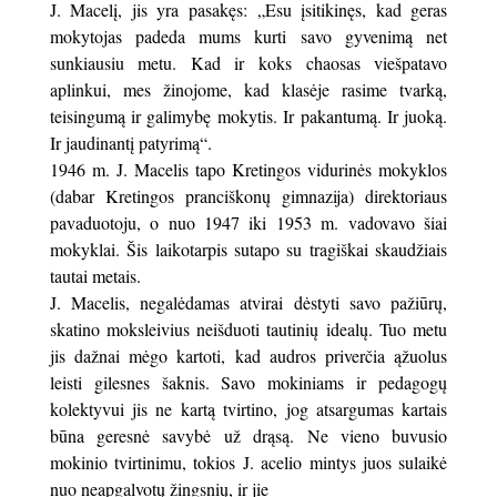
J. Macelį, jis yra pasakęs: „Esu įsitikinęs, kad geras
mokytojas padeda mums kurti savo gyvenimą net
sunkiausiu metu. Kad ir koks chaosas viešpatavo
aplinkui, mes žinojome, kad klasėje rasime tvarką,
teisingumą ir galimybę mokytis. Ir pakantumą. Ir juoką.
Ir jaudinantį patyrimą“.
1946 m. J. Macelis tapo Kretingos vidurinės mokyklos
(dabar Kretingos pranciškonų gimnazija) direktoriaus
pavaduotoju, o nuo 1947 iki 1953 m. vadovavo šiai
mokyklai. Šis laikotarpis sutapo su tragiškai skaudžiais
tautai metais.
J. Macelis, negalėdamas atvirai dėstyti savo pažiūrų,
skatino moksleivius neišduoti tautinių idealų. Tuo metu
jis dažnai mėgo kartoti, kad audros priverčia ąžuolus
leisti gilesnes šaknis. Savo mokiniams ir pedagogų
kolektyvui jis ne kartą tvirtino, jog atsargumas kartais
būna geresnė savybė už drąsą. Ne vieno buvusio
mokinio tvirtinimu, tokios J. acelio mintys juos sulaikė
nuo neapgalvotų žingsnių, ir jie