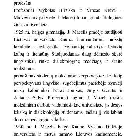
profesūra.
Profesoriai Mykolas Biržiška ir Vincas Krėvė –
Mickevičius pakvietė J. Macelį toliau gilinti filologines
žinias universitete.
1925 m, baigęs gimnaziją, J. Macelis pradėjo studijuoti
Lietuvos universitete Kaune: Humanitarinių mokslų
fakultete – pedagogiką, lyginamąją kalbotyrą, lietuvių
kalbą ir literatūrą. Studijuodamas daug dėmesio skyrė
lingvistikai, rinko dialektologinę medžiagą ir skaitė
mokslinius
pranešimus studentų mokslinėse korporacijose. Jo, kaip
perspektyvaus lingvisto, sugebėjimus pastebėjo žymieji
mūsų kalbininkai Petras Jonikas, Jurgis Gerulis ir
Antanas Salys. Profesoriai ragino J. Macelį ruoštis
moksliniam darbui, vildamiesi, kad universitete jis dėstys
leksiką ir dialektologiją studentams, tačiau jį vis labiau
domino pedagoginis darbas.
1930 m. J. Macelis baigė Kauno Vytauto Didžiojo
universitetą ir metus tarnavo Lietuvos kariuomenėje,