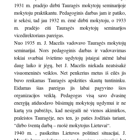
1931 m. pradėjo dirbti Tauragės mokytojų seminarijoje
mokytoju praktikantu. Pedagoginis darbas jam ir patiko,
ir sekėsi, tad jau 1932 m. ėmė dirbti mokytoju, o 1933
m. pradėjo eiti Tauragės mokytojų seminarijos
vicedirektoriaus pareigas.
Nuo 1935 m. J. Macelis vadovavo Tauragės mokytojų
seminarijai. Nors pedagoginis darbas ir vadovavimas
tokiai svarbiai švietimo ugdytojų įstaigai atėmė labai
daug laiko ir jėgų, bet J. Macelis niekada neatsisakė
visuomeninės veiklos. Net penkerius metus iš eilės jis
buvo renkamas Tauragės apskrities skautų tuntininku.
Eidamas šias pareigas jis labai pagyvino šios
organizacijos veiklą. Pedagogas visą savo dvasinę
energiją atiduodavo būsimųjų mokytojų ugdymui ir ne
kartą yra pabrėžęs, kad nesigaili nė vienos akimirkos,
praleistos Tauragėje, nes ten, jo paties žodžiais tariant,
“dirbo šventą darbą – ruošė mokytojus Lietuvai“.
1940 m. , pasikeitus Lietuvos politinei situacijai, J.