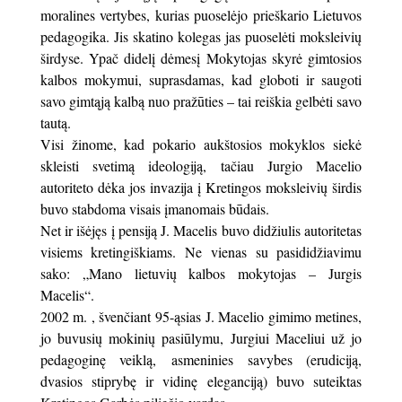
moralines vertybes, kurias puoselėjo prieškario Lietuvos
pedagogika. Jis skatino kolegas jas puoselėti moksleivių
širdyse. Ypač didelį dėmesį Mokytojas skyrė gimtosios
kalbos mokymui, suprasdamas, kad globoti ir saugoti
savo gimtąją kalbą nuo pražūties – tai reiškia gelbėti savo
tautą.
Visi žinome, kad pokario aukštosios mokyklos siekė
skleisti svetimą ideologiją, tačiau Jurgio Macelio
autoriteto dėka jos invazija į Kretingos moksleivių širdis
buvo stabdoma visais įmanomais būdais.
Net ir išėjęs į pensiją J. Macelis buvo didžiulis autoritetas
visiems kretingiškiams. Ne vienas su pasididžiavimu
sako: „Mano lietuvių kalbos mokytojas – Jurgis
Macelis“.
2002 m. , švenčiant 95-ąsias J. Macelio gimimo metines,
jo buvusių mokinių pasiūlymu, Jurgiui Maceliui už jo
pedagoginę veiklą, asmeninies savybes (erudiciją,
dvasios stiprybę ir vidinę eleganciją) buvo suteiktas