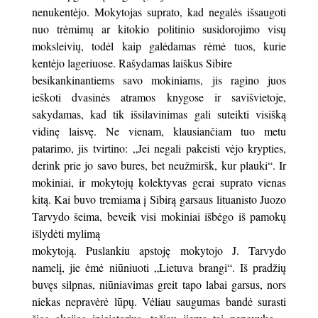
nenukentėjo. Mokytojas suprato, kad negalės išsaugoti
nuo trėmimų ar kitokio politinio susidorojimo visų
moksleivių, todėl kaip galėdamas rėmė tuos, kurie
kentėjo lageriuose. Rašydamas laiškus Sibire
besikankinantiems savo mokiniams, jis ragino juos
ieškoti dvasinės atramos knygose ir savišvietoje,
sakydamas, kad tik išsilavinimas gali suteikti visišką
vidinę laisvę. Ne vienam, klausiančiam tuo metu
patarimo, jis tvirtino: „Jei negali pakeisti vėjo krypties,
derink prie jo savo bures, bet neužmiršk, kur plauki“. Ir
mokiniai, ir mokytojų kolektyvas gerai suprato vienas
kitą. Kai buvo tremiama į Sibirą garsaus lituanisto Juozo
Tarvydo šeima, beveik visi mokiniai išbėgo iš pamokų
išlydėti mylimą
mokytoją. Puslankiu apstoję mokytojo J. Tarvydo
namelį, jie ėmė niūniuoti „Lietuva brangi“. Iš pradžių
buvęs silpnas, niūniavimas greit tapo labai garsus, nors
niekas nepravėrė lūpų. Vėliau saugumas bandė surasti