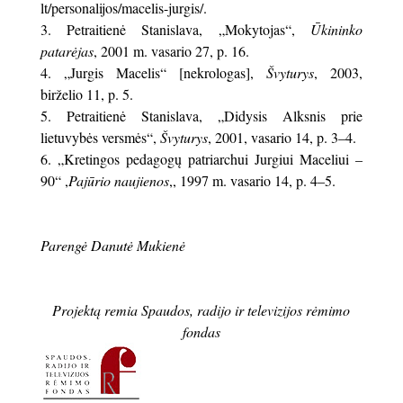
lt/personalijos/macelis-jurgis/.
3. Petraitienė Stanislava, „Mokytojas“,
Ūkininko
patarėjas
, 2001 m. vasario 27, p. 16.
4. „Jurgis Macelis“ [nekrologas],
Švyturys
, 2003,
birželio 11, p. 5.
5. Petraitienė Stanislava, „Didysis Alksnis prie
lietuvybės versmės“,
Švyturys
, 2001, vasario 14, p. 3–4.
6. „Kretingos pedagogų patriarchui Jurgiui Maceliui –
90“ ,
Pajūrio naujienos
,, 1997 m. vasario 14, p. 4–5.
Parengė Danutė Mukienė
Projektą remia Spaudos, radijo ir televizijos rėmimo
fondas