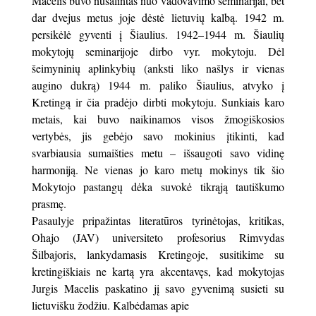
Macelis buvo nušalintas nuo vadovavimo seminarijai, bet
dar dvejus metus joje dėstė lietuvių kalbą. 1942 m.
persikėlė gyventi į Šiaulius. 1942–1944 m. Šiaulių
mokytojų seminarijoje dirbo vyr. mokytoju. Dėl
šeimyninių aplinkybių (anksti liko našlys ir vienas
augino dukrą) 1944 m. paliko Šiaulius, atvyko į
Kretingą ir čia pradėjo dirbti mokytoju. Sunkiais karo
metais, kai buvo naikinamos visos žmogiškosios
vertybės, jis gebėjo savo mokinius įtikinti, kad
svarbiausia sumaišties metu – išsaugoti savo vidinę
harmoniją. Ne vienas jo karo metų mokinys tik šio
Mokytojo pastangų dėka suvokė tikrąją tautiškumo
prasmę.
Pasaulyje pripažintas literatūros tyrinėtojas, kritikas,
Ohajo (JAV) universiteto profesorius Rimvydas
Šilbajoris, lankydamasis Kretingoje, susitikime su
kretingiškiais ne kartą yra akcentavęs, kad mokytojas
Jurgis Macelis paskatino jį savo gyvenimą susieti su
lietuvišku žodžiu. Kalbėdamas apie