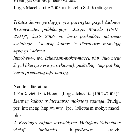
Kretingos Garbės piliečio vardas.
Jurgis Macelis mirė 2003 m. birželio 8 d. Kretingoje.
Tekstas šiame puslapyje yra parengtas pagal Aldonos
Kruševičiūtės publikacijoje „Jurgis Macelis (1907–
2003)“, kuris 2006 m. buvo paskelbtas interneto
svetainėje „Lietuvių kalbos ir literatūros mokytojų
sąjunga“ adresu
http://www. ipc. lt/liet/asm-mokyt-macel. php (šiuo metu
ši publikacija nėra pasiekiama), paskelbtą, taip pat kitą
viešai prieinamą informaciją.
Naudota literatūra:
1.Kruševičiūtė Aldona, „Jurgis Macelis (1907–2003)“,
Lietuvių kalbos ir literatūros mokytojų sąjunga
, Prieiga
per internetą: http://www. ipc. lt/liet/asm-mokyt-macel.
php
2. Kretingos rajono savivaldybės Motiejaus Valančiaus
viešoji biblioteka
https://www. kretvb.