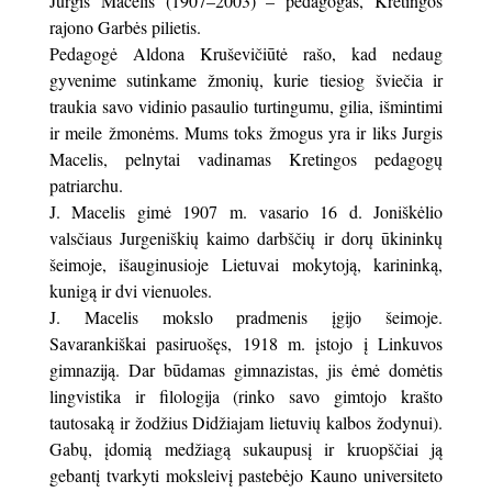
Jurgis Macelis (1907–2003) – pedagogas, Kretingos
rajono Garbės pilietis.
Pedagogė Aldona Kruševičiūtė rašo, kad nedaug
gyvenime sutinkame žmonių, kurie tiesiog šviečia ir
traukia savo vidinio pasaulio turtingumu, gilia, išmintimi
ir meile žmonėms. Mums toks žmogus yra ir liks Jurgis
Macelis, pelnytai vadinamas Kretingos pedagogų
patriarchu.
J. Macelis gimė 1907 m. vasario 16 d. Joniškėlio
valsčiaus Jurgeniškių kaimo darbščių ir dorų ūkininkų
šeimoje, išauginusioje Lietuvai mokytoją, karininką,
kunigą ir dvi vienuoles.
J. Macelis mokslo pradmenis įgijo šeimoje.
Savarankiškai pasiruošęs, 1918 m. įstojo į Linkuvos
gimnaziją. Dar būdamas gimnazistas, jis ėmė domėtis
lingvistika ir filologija (rinko savo gimtojo krašto
tautosaką ir žodžius Didžiajam lietuvių kalbos žodynui).
Gabų, įdomią medžiagą sukaupusį ir kruopščiai ją
gebantį tvarkyti moksleivį pastebėjo Kauno universiteto