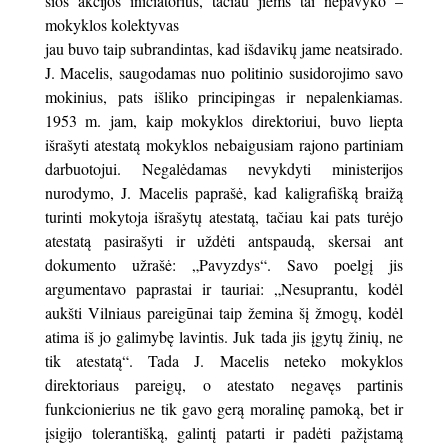
šios akcijos iniciatorius, tačiau jiems tai nepavyko –
mokyklos kolektyvas
jau buvo taip subrandintas, kad išdavikų jame neatsirado.
J. Macelis, saugodamas nuo politinio susidorojimo savo
mokinius, pats išliko principingas ir nepalenkiamas.
1953 m. jam, kaip mokyklos direktoriui, buvo liepta
išrašyti atestatą mokyklos nebaigusiam rajono partiniam
darbuotojui. Negalėdamas nevykdyti ministerijos
nurodymo, J. Macelis paprašė, kad kaligrafišką braižą
turinti mokytoja išrašytų atestatą, tačiau kai pats turėjo
atestatą pasirašyti ir uždėti antspaudą, skersai ant
dokumento užrašė: „Pavyzdys“. Savo poelgį jis
argumentavo paprastai ir tauriai: „Nesuprantu, kodėl
aukšti Vilniaus pareigūnai taip žemina šį žmogų, kodėl
atima iš jo galimybę lavintis. Juk tada jis įgytų žinių, ne
tik atestatą“. Tada J. Macelis neteko mokyklos
direktoriaus pareigų, o atestato negavęs partinis
funkcionierius ne tik gavo gerą moralinę pamoką, bet ir
įsigijo tolerantišką, galintį patarti ir padėti pažįstamą