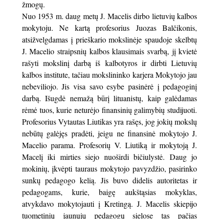
žmogų.
Nuo 1953 m. daug metų J. Macelis dirbo lietuvių kalbos
mokytoju. Ne kartą profesorius Juozas Balčikonis,
atsižvelgdamas į prieškario mokslinėje spaudoje skelbtų
J. Macelio straipsnių kalbos klausimais svarbą, jį kvietė
rašyti mokslinį darbą iš kalbotyros ir dirbti Lietuvių
kalbos institute, tačiau mokslininko karjera Mokytojo jau
nebeviliojo. Jis visa savo esybe pasinėrė į pedagoginį
darbą. Išugdė nemažą būrį lituanistų, kaip galėdamas
rėmė tuos, kurie neturėjo finansinių galimybių studijuoti.
Profesorius Vytautas Liutikas yra rašęs, jog jokių mokslų
nebūtų galėjęs pradėti, jeigu ne finansinė mokytojo J.
Macelio parama. Profesorių V. Liutiką ir mokytoją J.
Macelį iki mirties siejo nuoširdi bičiulystė. Daug jo
mokinių, įkvėpti tauraus mokytojo pavyzdžio, pasirinko
sunkų pedagogo kelią. Jis buvo didelis autoritetas ir
pedagogams, kurie, baigę aukštąsias mokyklas,
atvykdavo mokytojauti į Kretingą. J. Macelis skiepijo
tuometinių jaunųjų pedagogų sielose tas pačias