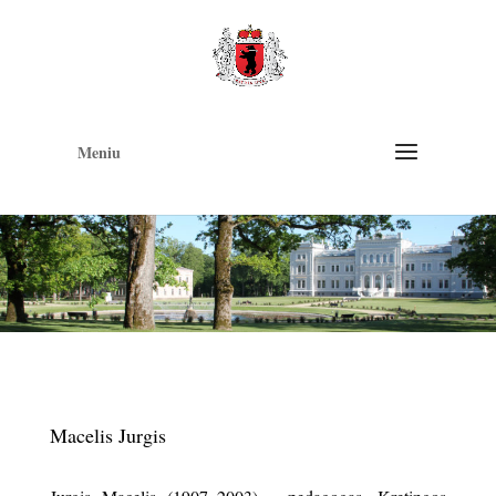
Op
too
Meniu
Macelis Jurgis