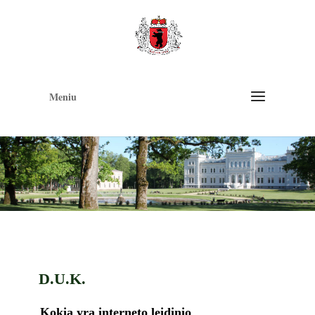
Op
too
Meniu
D.U.K.
Kokia yra interneto leidinio