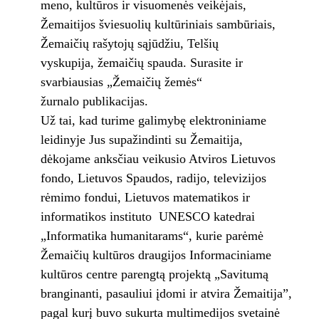
meno, kultūros ir visuomenės veikėjais,
Žemaitijos šviesuolių kultūriniais sambūriais,
Žemaičių rašytojų sąjūdžiu, Telšių
vyskupija, žemaičių spauda. Surasite ir
svarbiausias „Žemaičių žemės“
žurnalo publikacijas.
Už tai, kad turime galimybę elektroniniame
leidinyje Jus supažindinti su Žemaitija,
dėkojame anksčiau veikusio Atviros Lietuvos
fondo, Lietuvos Spaudos, radijo, televizijos
rėmimo fondui, Lietuvos matematikos ir
informatikos instituto UNESCO katedrai
„Informatika humanitarams“, kurie parėmė
Žemaičių kultūros draugijos Informaciniame
kultūros centre parengtą projektą „Savitumą
branginanti, pasauliui įdomi ir atvira Žemaitija”,
pagal kurį buvo sukurta multimedijos svetainė