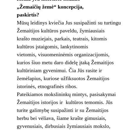
„Žemaičių žemė“ koncepcija,
paskirtis?
Mūsų leidinys kviečia Jus susipažinti su turtingu
Žemaitijos kultūros paveldu, žymiausiais
krašto muziejais, parkais, teatrais, kitomis
kultūros įstaigomis, lankytinomis
vietomis, visuomeninėmis organizacijomis,
kurios šiuo metu daro didelę įtaką Žemaitijos
kultūriniam gyvenimui. Čia Jūs rasite ir
žemėlapius, kuriose užfiksuotos Žemaitijos
istorinės, etnografinės ribos.
Pateikiamos mokslininkų mintys, pasisakymai
Žemaitijos istorijos ir kultūros temomis. Jūs
turite galimybę susipažinti ir su Žemaitijos
herbu bei vėliava, šiame krašte gimusiais,
gyvenusiais, dirbusiais žymiausiais mokslo,