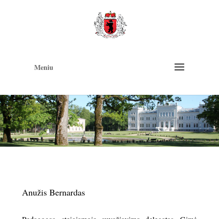
Op
too
Meniu
Anužis Bernardas