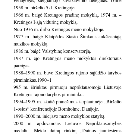
Pedagogas, steigiamojo suvažiavimo delegatas. Gimė
1958 m. birželio 5 d. Kretingoje.
1966 m. baigė Kretingos pradinę mokyklą, 1974 m. –
Kretingos I-ąją vidurinę mokyklą.
Nuo 1976 m. dirbo Kretingos meno mokykloje.
1977 m. baigė Klaipėdos Stasio Šimkaus aukštesniąją
muzikos mokyklą.
1986 m. baigė Valstybinę konservatoriją.
1987 m. ėjo Kretingos meno mokyklos direktoriaus
pareigas.
1988–1990 m. buvo Kretingos rajono sąjūdžio tarybos
pirmininkas.1990–1
995 m. išrinktas pirmuoju nepriklausomoje Lietuvoje
Kretingos rajono tarybos pirmininku.
1994–1995 m. skaitė pranešimus tarptautinėje „Birželio
1-osios“ konferencijoje Bornholme, Danijoje.
1990–2000 m. inicijavo meno mokyklos statybą.
2000 m. apdovanotas Lietuvos Nepriklausomybės
medaliu. Išleido dainų rinkinį „Dainos jauniesiems