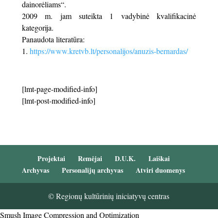
dainorėliams“.
2009 m. jam suteikta 1 vadybinė kvalifikacinė
kategorija.
Panaudota literatūra:
https://www.kretvb.lt/personalijos/anuzis-bernardas/
[lmt-page-modified-info]
[lmt-post-modified-info]
Projektai
Remėjai
D.U.K.
Laiškai
Archyvas
Personalijų archyvas
Atviri duomenys
© Regionų kultūrinių iniciatyvų centras
Smush Image Compression and Optimization