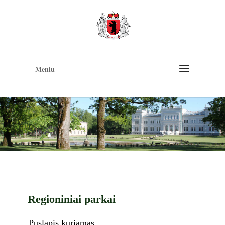
Op
too
Meniu
Regioniniai parkai
Puslapis kuriamas