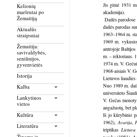
Jis gimė 1931 m.
Kelionių
maršrutai po
akademija).
Žemaitiją
Dailės parodose p
dailės parodas s
Aktualūs
1963–1964 m. staža
straipsniai
1969 m. vykusioj
Žemaitija:
antrojoje Baltijo
savivaldybės,
m. – rektoriaus. 
seniūnijos,
1974 m. V. Gečui 
gyvenvietės
1968-aisiais V. G
Istorija
Lietuvos liaudies 
Nuo 1989 m. daili
Kalba
universiteto Šiau
Lankytinos
V. Gečas menotyro
vietos
angažuotų, bet pla
Kultūra
Iš jo kūrybinio p
1962),
Avarija
,
P
Literatūra
triptikas
Lietuva
Žinoma ir
taryba
(1981),
Ad