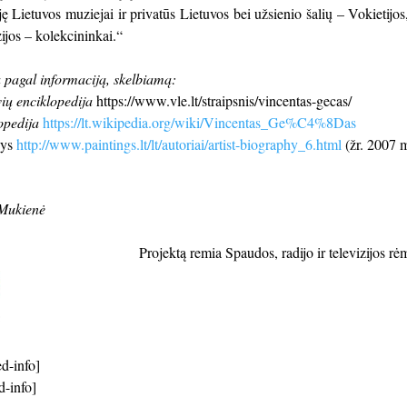
ję Lietuvos muziejai ir privatūs Lietuvos bei užsienio šalių – Vokietijos
ijos – kolekcininkai.“
 pagal informaciją, skelbiamą:
vių enciklopedija
https://www.vle.lt/straipsnis/vincentas-gecas/
opedija
https://lt.wikipedia.org/wiki/Vincentas_Ge%C4%8Das
nys
http://www.paintings.lt/lt/autoriai/artist-biography_6.html
(žr. 2007 m
Mukienė
Projektą remia Spaudos, radijo ir televizijos r
d-info]
d-info]