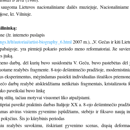
saugoma Lietuvos nacionaliniame dailės muziejuje, Nacionaliniame
jose, kt. Vilniuje.
ailininką:
e (žr. interneto puslapis
gs.lt/lt/autoriai/artist-biography_6.html
2007 m.), „V. Gečas ir kiti Lie
abaigoje, yra pirmieji pokario periodo meno reformatoriai. Jie suvien
s įtaką.
eno darbų, dėl kurių buvo susidomėta V. Geču, buvo pastebėtas dėl 
uotame realybės fragmente. 8-tojo dešimtmečio pradžioje, modernistin
nius eksperimentus, mėgindamas pasiekti individualias išraiškos priemon
o darbų realybė atskleidžiama netikėtais fragmentais, kristalizuota fo
ko paveikslai buvo linkę
tų stilių, tačiau motyvai visuomet liko atpažįstami.
ipriai paveikė praktinis darbas Italijoje XX a. 8-ojo dešimtmečio pradži
mas atviras visiems gyvenimo įspūdžiams, stebėjo ir fiksavo naują intri
 pokyčius. Šis jo kūrybinis periodas
u realybės suvokimu, išskiriant gyvenimo scenas, drąsią deformacij