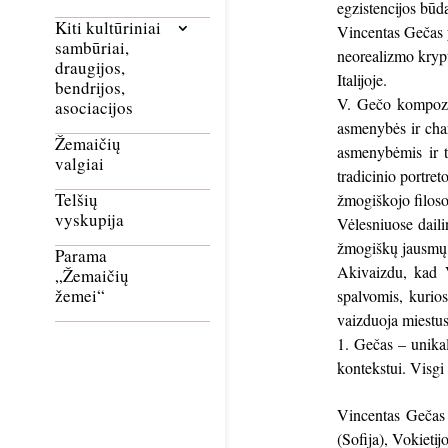
egzistencijos būd
Kiti kultūriniai
Vincentas Gečas y
sambūriai,
neorealizmo krypt
draugijos,
Italijoje.
bendrijos,
V. Gečo kompozici
asociacijos
asmenybės ir cha
Žemaičių
asmenybėmis ir te
valgiai
tradicinio portre
Telšių
žmogiškojo filos
vyskupija
Vėlesniuose dail
žmogiškų jausmų 
Parama
Akivaizdu, kad V
„Žemaičių
žemei“
spalvomis, kurios
vaizduoja miestus
Gečas – unikalu
kontekstui. Visgi
Vincentas Gečas d
(Sofija), Vokietij