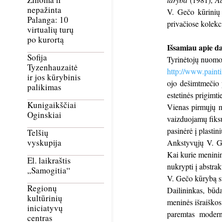
nepažinta
V. Gečo kūrinių 
Palanga: 10
privačiose kolekci
virtualių turų
po kurortą
Išsamiau apie d
Sofija
Tyrinėtojų nuomon
Tyzenhauzaitė
http://www.paintin
ir jos kūrybinis
ojo dešimtmečio p
palikimas
estetinės prigimtie
Kunigaikščiai
Vienas pirmųjų m
Oginskiai
vaizduojamų fiks
pasinėrė į plasti
Telšių
vyskupija
Ankstyvųjų V. Geč
Kai kurie meninin
El. laikraštis
nukrypti į abstrak
„Samogitia“
V. Gečo kūrybą st
Regionų
Dailininkas, būda
kultūrinių
meninės išraiškos
iniciatyvų
paremtas moderni
centras