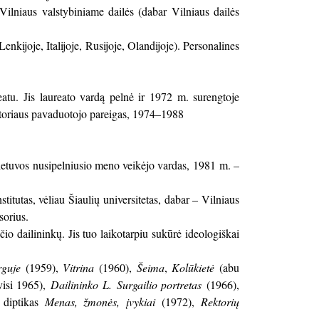
lniaus valstybiniame dailės (dabar Vilniaus dailės
kijoje, Italijoje, Rusijoje, Olandijoje). Personalines
atu. Jis laureato vardą pelnė ir 1972 m. surengtoje
rektoriaus pavaduotojo pareigas, 1974–1988
ietuvos nusipelniusio meno veikėjo vardas, 1981 m. –
titutas, vėliau Šiaulių universitetas, dabar – Vilniaus
sorius.
o dailininkų. Jis tuo laikotarpiu sukūrė ideologiškai
rguje
(1959),
Vitrina
(1960),
Šeima
,
Kolūkietė
(abu
isi 1965),
Dailininko L. Surgailio portretas
(1966),
 diptikas
Menas, žmonės, įvykiai
(1972),
Rektorių