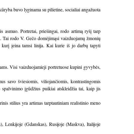
ūryba buvo lyginama su pilietine, socialiai angažuota
s asmuo. Portretai, priešingai, rodo artimą ryšį tarp
mo. Tai rodo V. Gečo domėjimąsi vaizduojamų žmonių
urį įeina tamsi linija. Kai kurie iš jo darbų tapyti
ams. Visi vaizduojamieji portretuose kupini gyvybės,
s savo šviesiomis, viliojančiomis, kontrastingomis
spalvinimo įgūdžius puikiai atskleidžia tai, kaip jis
nis stilius yra artimas tarptautiniam realistinio meno
), Lenkijoje (Gdanskas), Rusijoje (Maskva), Italijoje