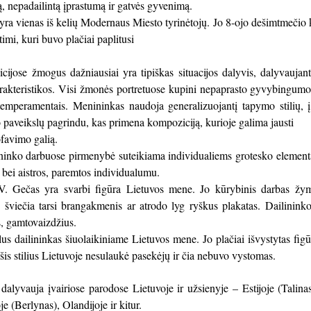
ą, nepadailintą įprastumą ir gatvės gyvenimą.
ra vienas iš kelių Modernaus Miesto tyrinėtojų. Jo 8-ojo dešimtmečio k
imi, kuri buvo plačiai paplitusi
jose žmogus dažniausiai yra tipiškas situacijos dalyvis, dalyvaujanti
rakteristikos. Visi žmonės portretuose kupini nepaprasto gyvybingu
mperamentais. Menininkas naudoja generalizuojantį tapymo stilių, į k
to paveikslų pagrindu, kas primena kompoziciją, kurioje galima jausti
ofavimo galią.
ininko darbuose pirmenybė suteikiama individualiems grotesko element
bei aistros, paremtos individualumu.
. Gečas yra svarbi figūra Lietuvos mene. Jo kūrybinis darbas žymu
 šviečia tarsi brangakmenis ar atrodo lyg ryškus plakatas. Dailininko 
, gamtovaizdžius.
s dailininkas šiuolaikiniame Lietuvos mene. Jo plačiai išvystytas figūri
 šis stilius Lietuvoje nesulaukė pasekėjų ir čia nebuvo vystomas.
alyvauja įvairiose parodose Lietuvoje ir užsienyje – Estijoje (Talinas
oje (Berlynas), Olandijoje ir kitur.