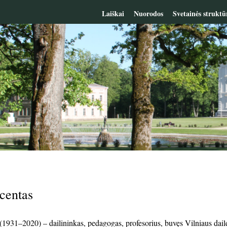
Laiškai
Nuorodos
Svetainės struktū
centas
1931–2020) – dailininkas, pedagogas, profesorius, buvęs Vilniaus dailė