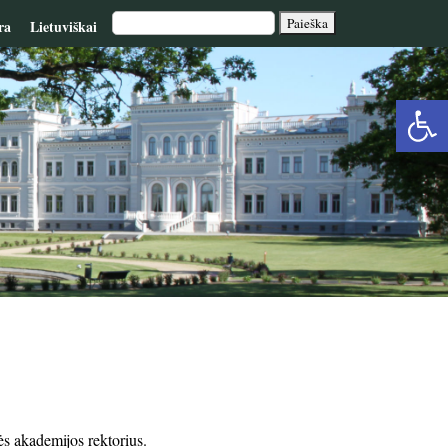
ra
Lietuviškai
Op
too
s akademijos rektorius.