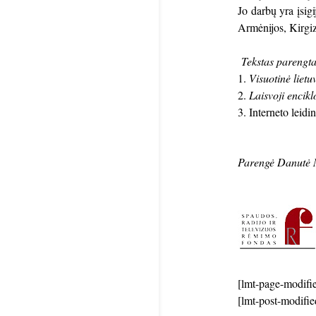
Jo darbų yra įsigi
Armėnijos, Kirgiz
Tekstas parengta
Visuotinė lietu
Laisvoji encikl
Interneto leidi
Parengė Danutė 
[lmt-page-modifie
[lmt-post-modifie