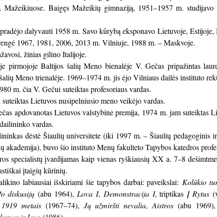
 Mažeikiuose. Baigęs Mažeikių gimnaziją, 1951–1957 m. studijavo Vi
radėjo dalyvauti 1958 m. Savo kūrybą eksponavo Lietuvoje, Estijoje, Len
urengė 1967, 1981, 2006, 2013 m. Vilniuje, 1988 m. – Maskvoje.
vosi, žinias gilino Italijoje.
e pirmojoje Baltijos šalių Meno bienalėje V. Gečas pripažintas laure
s šalių Meno trienalėje. 1969–1974 m. jis ėjo Vilniaus dailės instituto 
1980 m. čia V. Gečui suteiktas profesoriaus vardas.
suteiktas Lietuvos nusipelniusio meno veikėjo vardas.
ečas apdovanotas Lietuvos valstybine premija, 1974 m. jam suteiktas L
dailininko vardas.
ninkas dėstė Šiaulių universitete (iki 1997 m. – Šiaulių pedagoginis ins
lių akademija), buvo šio instituto Menų fakulteto Tapybos katedros profe
s specialistų įvardijamas kaip vienas ryškiausių XX a. 7–8 dešimtmeči
stiškai įtaigių kūrinių.
alikino labiausiai išskiriami šie tapybos darbai: paveikslai:
Kolūkio tu
o diskusijų
(abu 1964),
Lova
I
,
Demonstracija
I
, triptikas
Į Rytus
(v
 1919 metais
(1967–74),
Jų užmiršti nevalia
,
Aistros
(abu 1969),
omas ir Ieva
(1986).