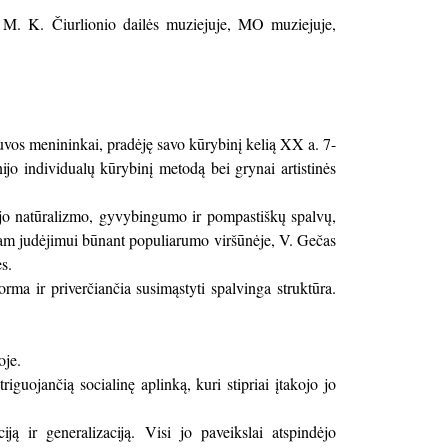
 M. K. Čiurlionio dailės muziejuje, MO muziejuje,
tuvos menininkai, pradėję savo kūrybinį kelią XX a. 7-
ijo individualų kūrybinį metodą bei grynai artistinės
jo natūralizmo, gyvybingumo ir pompastiškų spalvų,
iam judėjimui būnant populiarumo viršūnėje, V. Gečas
es.
rma ir priverčiančia susimąstyti spalvinga struktūra.
oje.
guojančią socialinę aplinką, kuri stipriai įtakojo jo
ą ir generalizaciją. Visi jo paveikslai atspindėjo