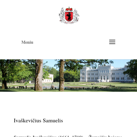
Op
too
Meniu
Ivaškevičius Samuelis