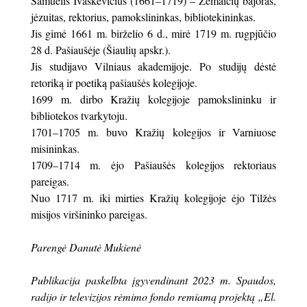
Samuelis Ivaškevičius (1661–1719) – Žemaičių bajoras,
jėzuitas, rektorius, pamokslininkas, bibliotekininkas.
Jis gimė 1661 m. birželio 6 d., mirė 1719 m. rugpjūčio
28 d. Pašiaušėje (Šiaulių apskr.).
Jis studijavo Vilniaus akademijoje. Po studijų dėstė
retoriką ir poetiką pašiaušės kolegijoje.
1699 m. dirbo Kražių kolegijoje pamokslininku ir
bibliotekos tvarkytoju.
1701–1705 m. buvo Kražių kolegijos ir Varniuose
misininkas.
1709–1714 m. ėjo Pašiaušės kolegijos rektoriaus
pareigas.
Nuo 1717 m. iki mirties Kražių kolegijoje ėjo Tilžės
misijos viršininko pareigas.
Parengė Danutė Mukienė
Publikacija paskelbta įgyvendinant 2023 m. Spaudos,
radijo ir televizijos rėmimo fondo remiamą projektą „El.