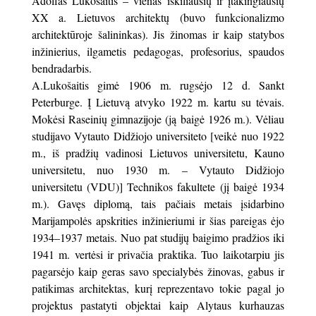
Adolfas Lukošaitis – vienas iškiliausių ir įtakingiausių
XX a. Lietuvos architektų (buvo funkcionalizmo
architektūroje šalininkas). Jis žinomas ir kaip statybos
inžinierius, ilgametis pedagogas, profesorius, spaudos
bendradarbis.
A.Lukošaitis gimė 1906 m. rugsėjo 12 d. Sankt
Peterburge. Į Lietuvą atvyko 1922 m. kartu su tėvais.
Mokėsi Raseinių gimnazijoje (ją baigė 1926 m.). Vėliau
studijavo Vytauto Didžiojo universiteto [veikė nuo 1922
m., iš pradžių vadinosi Lietuvos universitetu, Kauno
universitetu, nuo 1930 m. – Vytauto Didžiojo
universitetu (VDU)] Technikos fakultete (jį baigė 1934
m.). Gavęs diplomą, tais pačiais metais įsidarbino
Marijampolės apskrities inžinieriumi ir šias pareigas ėjo
1934–1937 metais. Nuo pat studijų baigimo pradžios iki
1941 m. vertėsi ir privačia praktika. Tuo laikotarpiu jis
pagarsėjo kaip geras savo specialybės žinovas, gabus ir
patikimas architektas, kurį reprezentavo tokie pagal jo
projektus pastatyti objektai kaip Alytaus kurhauzas