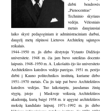
dirbti bendrovės
„Pienocentras“
Techninio skyriaus
vedėju. Vėlesniais
metais daugiausiai
laiko skyrė pedagoginiam ir administraciniam darbui,
daugelį metų rūpinosi Lietuvos Architektų sąjungos
reikalais.
1944–1950 m. jis dirbo dėstytoju Vytauto Didžiojo
universitete. 1948 m. čia jam buvo suteiktas docento
laipsnis. 1948–1950 m. A. Lukošaitis ėjo šio universiteto
Architektūros katedros vedėjo pareigas. 1951 m. perėjo
dirbti į Kauno politechnikos institutą, kuriame dirbo
1951–1970 metais. Čia jis taip pat buvo Architektūros
katedros vedėjas. Tuo laikotarpiu, jausdamas žinių
stygių, įstojo į Maskvoje veikusią Architektūros
akademiją, kurią baigė 1958 m. ir apgynė architektūros
mokslų kandidato laipsnį. 1971–1992 m. jis dirbo