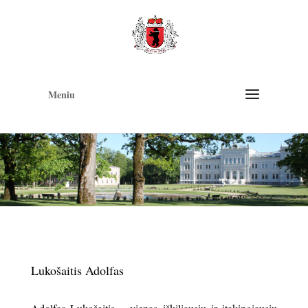
Op
too
Meniu
Lukošaitis Adolfas