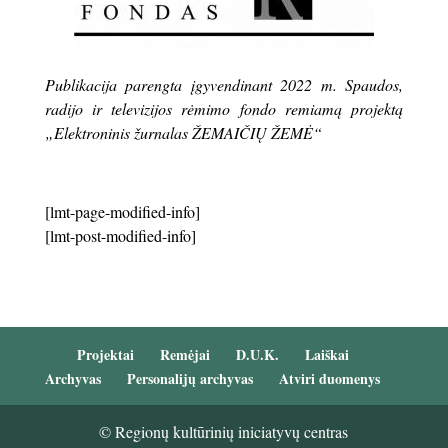
Publikacija parengta įgyvendinant 2022 m. Spaudos,
radijo ir televizijos rėmimo fondo remiamą projektą
„Elektroninis žurnalas ŽEMAIČIŲ ŽEMĖ“
[lmt-page-modified-info]
[lmt-post-modified-info]
Projektai
Remėjai
D.U.K.
Laiškai
Archyvas
Personalijų archyvas
Atviri duomenys
© Regionų kultūrinių iniciatyvų centras