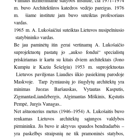
Vilniaus inžineriniame statybos institute, čia 1971–1974
m. buvo Architektūros katedros vedėjo pareigas. 1976
m. šiame institute jam buvo suteiktas profesoriaus
vardas.
1965 m. A. Lukošaičiui suteiktas Lietuvos nusipelniusio
statybininko vardas.
Be jau paminėtų itin gerai vertinamų A. Lukošaičio
suprojektuotų pastatų jo „aukso fondui“ specialistų
priskiriamas ir kartu su kitais dviem architektais (Jono
Kumpiu ir Kaziu Šešelgiu) 1953 m. suprojektuotas
Lietuvos paviljonas Liaudies ūkio pasiekimų parodoje
Maskvoje. Tarp žymiausių jo išugdytų architektų yra
minimas Juozas Baršauskas, Vytautas Kasputis,
ZigmantasLiandzbergis, Algimantas Miškinis, Kęstutis
Pempė, Jurgis Vanagas..
Net aštuonerius metus (1946–1954) A. Lukošaitis buvo
renkamas Lietuvos architektų sąjungos valdybos
pirmininku. Jis buvo ir aktyvus spaudos bendradarbis –
yra paskelbęs straipsnių ne tik pramoninės statybos,