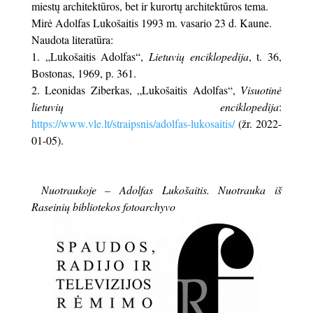
miestų architektūros, bet ir kurortų architektūros tema.
Mirė Adolfas Lukošaitis 1993 m. vasario 23 d. Kaune.
Naudota literatūra:
„Lukošaitis Adolfas“,
Lietuvių enciklopedija
, t. 36,
Bostonas, 1969, p. 361.
Leonidas Ziberkas, „Lukošaitis Adolfas“,
Visuotinė
lietuvių enciklopedija
:
https://www.vle.lt/straipsnis/adolfas-lukosaitis/
(žr. 2022-
01-05).
Nuotraukoje – Adolfas Lukošaitis. Nuotrauka iš
Raseinių bibliotekos fotoarchyvo