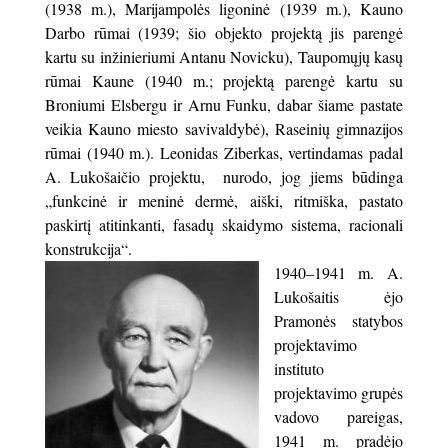
(1938 m.), Marijampolės ligoninė (1939 m.), Kauno
Darbo rūmai (1939; šio objekto projektą jis parengė
kartu su inžinieriumi Antanu Novicku), Taupomųjų kasų
rūmai Kaune (1940 m.; projektą parengė kartu su
Broniumi Elsbergu ir Arnu Funku, dabar šiame pastate
veikia Kauno miesto savivaldybė), Raseinių gimnazijos
rūmai (1940 m.). Leonidas Ziberkas, vertindamas padal
A. Lukošaičio projektu, nurodo, jog jiems būdinga
„funkcinė ir meninė dermė, aiški, ritmiška, pastato
paskirtį atitinkanti, fasadų skaidymo sistema, racionali
konstrukcija“.
1940–1941 m. A.
Lukošaitis ėjo
Pramonės statybos
projektavimo
instituto
projektavimo grupės
vadovo pareigas,
1941 m. pradėjo