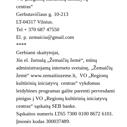
centras“
Gerbutavičiaus g. 10-213
LT-04317 Vilnius.
Tel + 370 687 47550
El. p. zemaiciu@gmail.com
****
Gerbiami skaitytojai,
Jūs el. žurnalą „Žemaičių žemė“, mūsų
administruojamą interneto svetainę, „Žemaičių
žemė“ www.zemaitiuzeme.lt, VO „Regionų
kultūrinių iniciatyvų centras“ vykdomas
leidybines programas galite paremti pervesdami
pinigus į VO „Regionų kultūrinių iniciatyvų
centras“ sąskaitą SEB banke.
Sąskaitos numeris LT65 7300 0100 8672 6101.
Įmonės kodas 300037489.