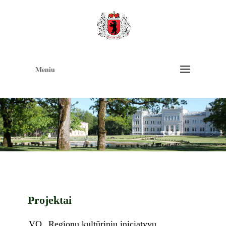
Op
too
Meniu
Projektai
VO „Regionų kultūrinių iniciatyvų