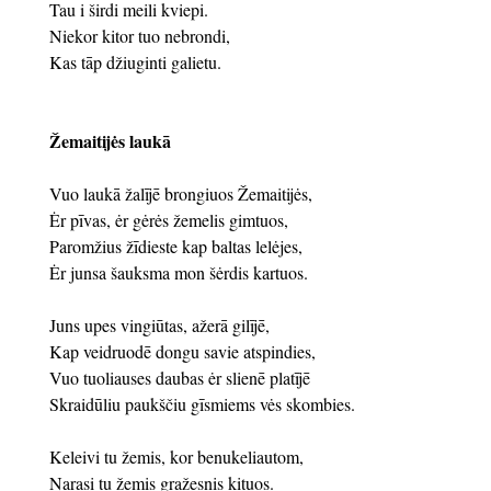
Tau i širdi meili kviepi.
Niekor kitor tuo nebrondi,
Kas tāp džiuginti galietu.
Žemaitijės laukā
Vuo laukā žalījē brongiuos Žemaitijės,
Ėr pīvas, ėr gėrės žemelis gimtuos,
Paromžius žīdieste kap baltas lelėjes,
Ėr junsa šauksma mon šėrdis kartuos.
Juns upes vingiūtas, ažerā gilījē,
Kap veidruodē dongu savie atspindies,
Vuo tuoliauses daubas ėr slienē platījē
Skraidūliu paukščiu gīsmiems vės skombies.
Keleivi tu žemis, kor benukeliautom,
Narasi tu žemis gražesnis kituos.