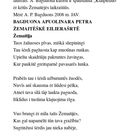
laureats. A. Bagduona kūrība īr spausdinta „Klaipieduo“
ėr kėtūs Žemaitėjės laikraštiūs.
Mėrė A. P. Bagduons 2008 m. JAV.
BAGDUONA APUOLINARA PETRA
ŽEMAITĖŠKĖ EILIERAŠRTĒ
Žemaitija
Tuos žaliuoses pīvas, miškā sliepiningi
Tau šėrdi pagluosta kap muotīnas runkas.
Upieliu skaidriūju pakruntes žavingas,
Kur paukštē greitsparnē pavasarēs lunka.
Prabėls tau i šėrdi užburuntēs žuodēs,
Nuvīs anī skausma ėr liūdesi pėlka,
Atneš tava sīlā tāp laukta paguoda,
Išklīdus i tuolima klajuojima ėlga.
Vuo brungi ėr mīla šalis Žemaitijės,
Kas gal napamėlti tūn tava gražībiu?
Sugrinžusi šėrdis jau nieka nabėje,