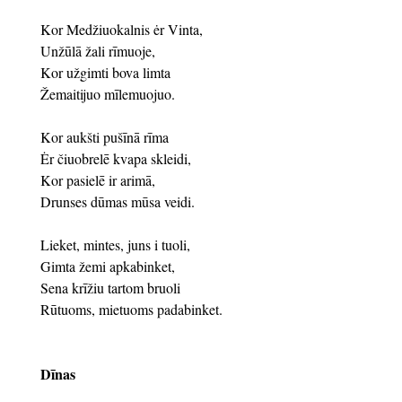
Kor Medžiuokalnis ėr Vinta,
Unžūlā žali rīmuoje,
Kor užgimti bova limta
Žemaitijuo mīlemuojuo.
Kor aukšti pušīnā rīma
Ėr čiuobrelē kvapa skleidi,
Kor pasielē ir arimā,
Drunses dūmas mūsa veidi.
Lieket, mintes, juns i tuoli,
Gimta žemi apkabinket,
Sena krīžiu tartom bruoli
Rūtuoms, mietuoms padabinket.
Dīnas