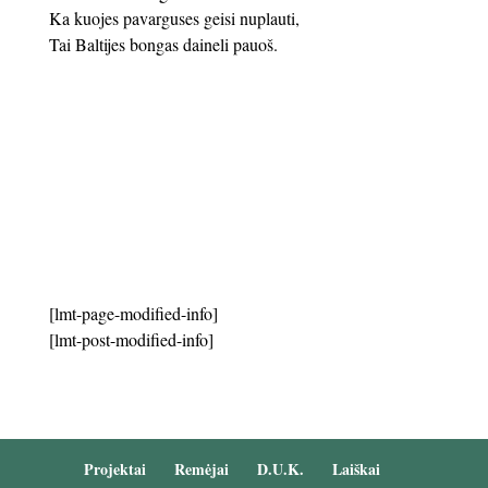
Ka kuojes pavarguses geisi nuplauti,
Tai Baltijes bongas daineli pauoš.
[lmt-page-modified-info]
[lmt-post-modified-info]
Projektai
Remėjai
D.U.K.
Laiškai