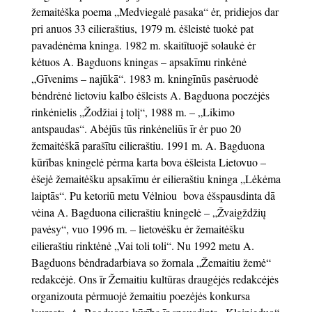
žemaitėška poema „Medviegalė pasaka“ ėr, pridiejos dar
pri anuos 33 eilieraštius, 1979 m. ėšleistė tuokė pat
pavadėnėma kninga. 1982 m. skaitītuojē solaukė ėr
kėtuos A. Bagduons kningas – apsakīmu rinkėnė
„Gīvenims – najūkā“. 1983 m. kningīnūs pasėruodė
bėndrėnė lietoviu kalbo ėšleists A. Bagduona poezėjės
rinkėnielis „Žodžiai į tolį“, 1988 m. – „Likimo
antspaudas“. Abėjūs tūs rinkėneliūs īr ėr puo 20
žemaitėškā parašītu eilieraštiu. 1991 m. A. Bagduona
kūrības kningelė pėrma karta bova ėšleista Lietovuo –
ėšejė žemaitėšku apsakīmu ėr eilieraštiu kninga „Lėkėma
laiptās“. Pu ketoriū metu Vėlniou bova ėšspausdinta dā
vėina A. Bagduona eilieraštiu kningelė – „Žvaigždžių
pavėsy“, vuo 1996 m. – lietovėšku ėr žemaitėšku
eilieraštiu rinktėnė „Vai toli toli“. Nu 1992 metu A.
Bagduons bėndradarbiava so žornala „Žemaitiu žemė“
redakcėjė. Ons īr Žemaitiu kultūras draugėjės redakcėjės
organizouta pėrmuojė žemaitiu poezėjės konkursa