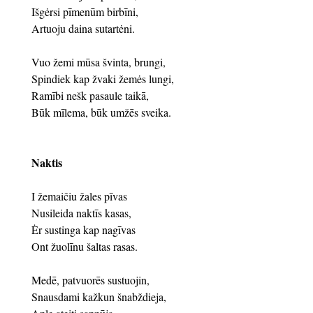
Išgėrsi pīmenūm birbīni,
Artuoju daina sutartėni.
Vuo žemi mūsa švinta, brungi,
Spindiek kap žvaki žemės lungi,
Ramībi nešk pasaule taikā,
Būk mīlema, būk umžēs sveika.
Naktis
I žemaičiu žales pīvas
Nusileida naktīs kasas,
Ėr sustinga kap nagīvas
Ont žuolīnu šaltas rasas.
Medē, patvuorēs sustuojin,
Snausdami kažkun šnabždieja,