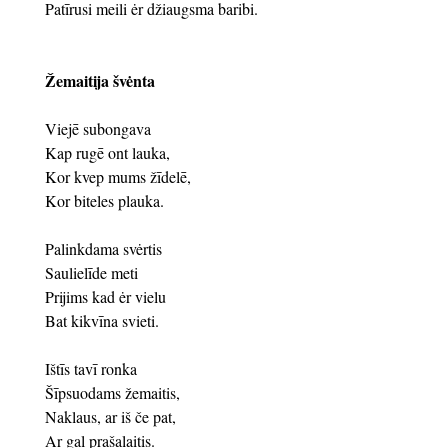
Patīrusi meili ėr džiaugsma baribi.
Žemaitija švėnta
Viejē subongava
Kap rugē ont lauka,
Kor kvep mums žīdelē,
Kor biteles plauka.
Palinkdama svėrtis
Saulielīde meti
Prijims kad ėr vielu
Bat kikvīna svieti.
Ištīs tavī ronka
Šīpsuodams žemaitis,
Naklaus, ar iš če pat,
Ar gal prašalaitis.