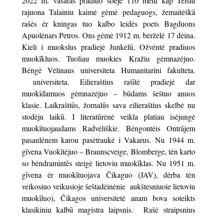
2022 m. vasaras pradiuo soejė 110 metu kāp Telšiū
rajuona Talainiu kaimė gėmė pedaguogs, žemaitėškā
rašės ėr kningas tuo kalbo leidės poets Bagduons
Apuolėnars Petros. Ons gėmė 1912 m. bėržėlė 17 dėina.
Kieli i muokslus pradiejė Junkėlū, Ožvėntė pradiuos
muokīkluos. Tuoliau muokies Kražiu gėmnazėjuo.
Bėngė Vėlinaus universiteta Humanitarini fakulteta.
universiteta. Eilieraštius rašītė pradiejė dar
muokīdamuos gėmnazėjuo – būdams šeštuo anuos
klasie. Laikraštiūs, žornalūs sava eilieraštius skelbė nu
stodėju laikū. I literatūrėnė veikla platiau isėjungė
muokītuojaudams Radvėliškie. Bėngontėis Ontrājem
pasaulėnem karou pasėtraukė i Vakarus. Nu 1944 m.
gīvena Vuokītėjuo – Braunscveige, Blomberge, tėn karto
so bėndramintēs steigė lietoviu muokīklas. Nu 1951 m.
gīvena ėr muokītuojava Čikaguo (JAV), dėrba tėn
veikosiuo veikusioje šeštadėinėnie aukštesniuoie lietoviu
muokīluo), Čikagos universitetė anam bova soteikts
klasikiniu kalbū magistra laipsnis. Rašė straipsnius