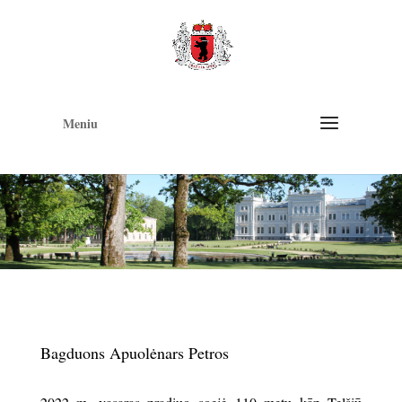
Op
too
Meniu
Bagduons Apuolėnars Petros