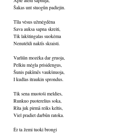
Aple ateiti sapnūja,
Šakas unt stuogūn padiejin.
Tīla vėsus užmėgdėna
Sava auksa sapna skreiti,
Tik lakštingalas suokėma
Nenutėldi naktīs skraisti.
Varliūn mozėka dar gruoja,
Pelkiu mėgla prisidengus,
Šunis pakīmēs vaukšnuoja,
I kudlas itraukin sprondus.
Tik sena muotoši meldies,
Runkuo puoterelius soka,
Rīta juk pirmā reiks keltis,
Viel pradiet darbūn ratoka.
Ėr ta žemi tuoki brongi