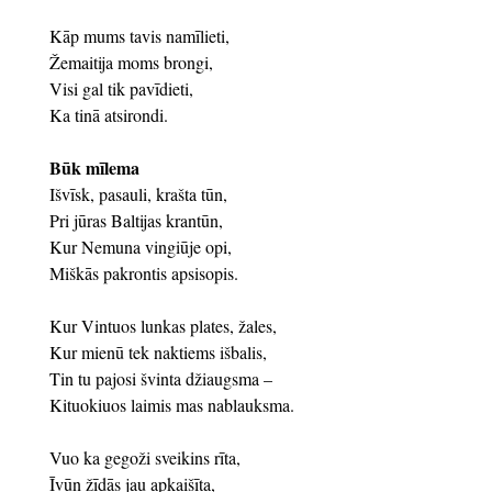
Kāp mums tavis namīlieti,
Žemaitija moms brongi,
Visi gal tik pavīdieti,
Ka tinā atsirondi.
Būk mīlema
Išvīsk, pasauli, krašta tūn,
Pri jūras Baltijas krantūn,
Kur Nemuna vingiūje opi,
Miškās pakrontis apsisopis.
Kur Vintuos lunkas plates, žales,
Kur mienū tek naktiems išbalis,
Tin tu pajosi švinta džiaugsma –
Kituokiuos laimis mas nablauksma.
Vuo ka gegoži sveikins rīta,
Īvūn žīdās jau apkaišīta,