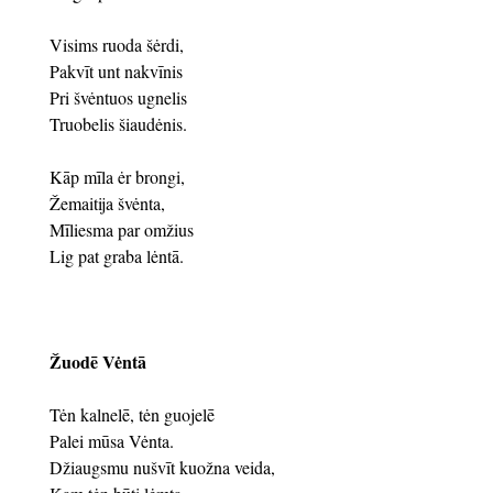
Visims ruoda šėrdi,
Pakvīt unt nakvīnis
Pri švėntuos ugnelis
Truobelis šiaudėnis.
Kāp mīla ėr brongi,
Žemaitija švėnta,
Mīliesma par omžius
Lig pat graba lėntā.
Žuodē Vėntā
Tėn kalnelē, tėn guojelē
Palei mūsa Vėnta.
Džiaugsmu nušvīt kuožna veida,