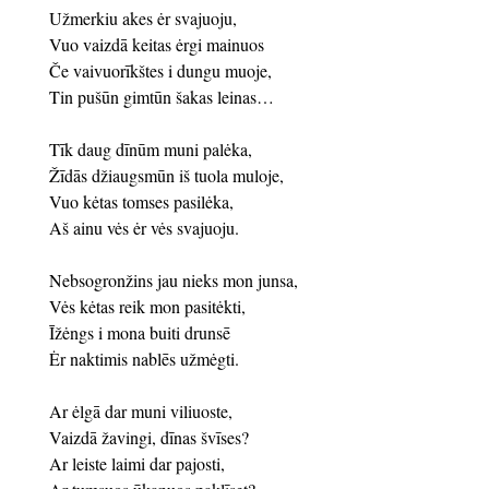
Užmerkiu akes ėr svajuoju,
Vuo vaizdā keitas ėrgi mainuos
Če vaivuorīkštes i dungu muoje,
Tin pušūn gimtūn šakas leinas…
Tīk daug dīnūm muni palėka,
Žīdās džiaugsmūn iš tuola muloje,
Vuo kėtas tomses pasilėka,
Aš ainu vės ėr vės svajuoju.
Nebsogronžins jau nieks mon junsa,
Vės kėtas reik mon pasitėkti,
Īžėngs i mona buiti drunsē
Ėr naktimis nablēs užmėgti.
Ar ėlgā dar muni viliuoste,
Vaizdā žavingi, dīnas švīses?
Ar leiste laimi dar pajosti,