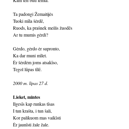
Kam tėn būti lėmta.
Ta padongi Žemaitijės
Tuoki mīla šėrdē,
Ruods, ka prašnek meilis žuodēs
Ar tu mumis gėrdi?
Gėrdo, gėrdo ėr supronto,
Ka dar muni mīlet.
Ėr šėrdėm joms atsakīso,
Tegol lūpas tīlē.
2000 m. līpas 27 d.
Lieket, mintes
Ilgesīs kap runkas tīsas
I tun krašta, i tun šali,
Kor palikuom mas vaikīsti
Ėr jaunīsti žale žale.