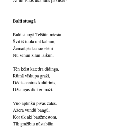
Ar tumsuos ūkanuos paklīset?
Balti stuogā
Balti stuogā Telšiūn miesta
Švīt iš tuola unt kalnūn,
Žemaitijės tas suostėni
Nu senūn žilūn laikūn.
Tėn kėlst katedra didinga,
Rūmā vīskupa graži,
Dėdis centras kultūrinis,
Džiaugas didi ėr maži.
Vuo aplinkū pīvas žales.
Ažera vundū bangū,
Kor tik aki baužmestom,
Tīk gražībiu nūstabiūn.