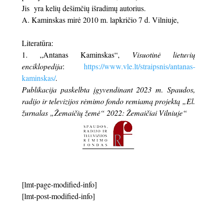
Jis yra kelių dešimčių išradimų autorius.
A. Kaminskas mirė
2010 m. lapkričio 7 d.
Vilniuje
,
Literatūra:
1. „Antanas Kaminskas“,
Visuotinė lietuvių
enciklopedija
:
https://www.vle.lt/straipsnis/antanas-
kaminskas/
.
Publikacija paskelbta įgyvendinant 2023 m. Spaudos,
radijo ir televizijos rėmimo fondo remiamą projektą „El.
žurnalas „Žemaičių žemė“ 2022: Žemaičiai Vilniuje“
[lmt-page-modified-info]
[lmt-post-modified-info]