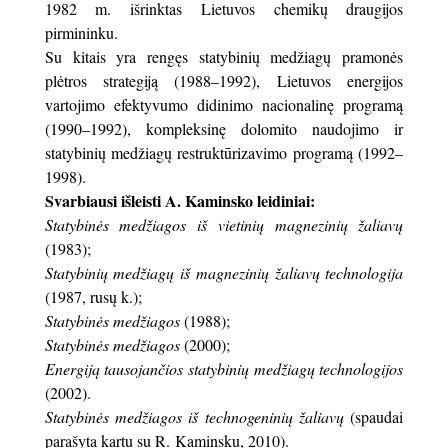
1982 m. išrinktas Lietuvos chemikų draugijos
pirmininku.
Su kitais yra rengęs statybinių medžiagų pramonės
plėtros strategiją (1988–1992), Lietuvos energijos
vartojimo efektyvumo didinimo nacionalinę programą
(1990–1992), kompleksinę dolomito naudojimo ir
statybinių medžiagų restruktūrizavimo programą (1992–
1998).
Svarbiausi išleisti A. Kaminsko leidiniai:
Statybinės medžiagos iš vietinių magnezinių žaliavų
(1983);
Statybinių medžiagų iš magnezinių žaliavų technologija
(1987, rusų k.);
Statybinės medžiagos
(1988);
Statybinės medžiagos
(2000);
Energiją tausojančios statybinių medžiagų technologijos
(2002).
Statybinės medžiagos iš technogeninių žaliavų
(spaudai
parašyta kartu su R. Kaminsku, 2010).