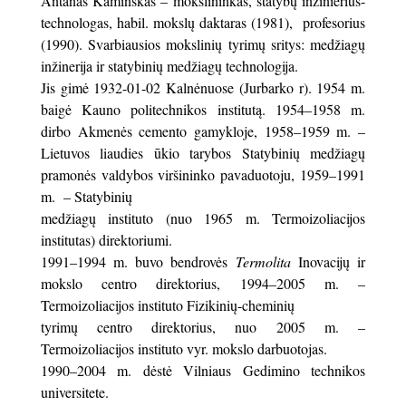
Antanas Kaminskas – mokslininkas, statybų inžinierius-
technologas, habil. mokslų daktaras (1981), profesorius
(1990). Svarbiausios mokslinių tyrimų sritys: medžiagų
inžinerija ir statybinių medžiagų technologija.
Jis gimė 1932-01-02 Kalnėnuose (Jurbarko r). 1954 m.
baigė Kauno politechnikos institutą. 1954–1958 m.
dirbo Akmenės cemento gamykloje, 1958–1959 m. –
Lietuvos liaudies ūkio tarybos Statybinių medžiagų
pramonės valdybos viršininko pavaduotoju, 1959–1991
m. – Statybinių
medžiagų instituto (nuo 1965 m. Termoizoliacijos
institutas) direktoriumi.
1991–1994 m. buvo bendrovės
Termolita
Inovacijų ir
mokslo centro direktorius, 1994–2005 m. –
Termoizoliacijos instituto Fizikinių-cheminių
tyrimų centro direktorius, nuo 2005 m. –
Termoizoliacijos instituto vyr. mokslo darbuotojas.
1990–2004 m. dėstė Vilniaus Gedimino technikos
universitete.