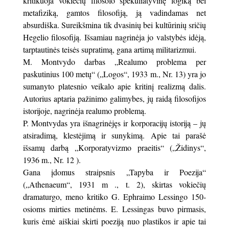
kritikuoja vokiečių filosofo spekuliatyvinę logiką bei
metafiziką, gamtos filosofiją, ją vadindamas net
absurdiška. Sureikšmina tik dvasinių bei kultūrinių sričių
Hegelio filosofiją. Išsamiau nagrinėja jo valstybės idėją,
tarptautinės teisės supratimą, gana artimą militarizmui.
M. Montvydo darbas „Realumo problema per
paskutinius 100 metų“ („Logos“, 1933 m., Nr. 13) yra jo
sumanyto platesnio veikalo apie kritinį realizmą dalis.
Autorius aptaria pažinimo galimybes, jų raidą filosofijos
istorijoje, nagrinėja realumo problemą.
P. Montvydas yra išnagrinėjęs ir korporacijų istoriją – jų
atsiradimą, klestėjimą ir sunykimą. Apie tai parašė
išsamų darbą „Korporatyvizmo praeitis“ („Židinys“,
1936 m., Nr. 12 ).
Gana įdomus straipsnis „Tapyba ir Poezija“
(„Athenaeum“, 1931 m ., t. 2), skirtas vokiečių
dramaturgo, meno kritiko G. Ephraimo Lessingo 150-
osioms mirties metinėms. E. Lessingas buvo pirmasis,
kuris ėmė aiškiai skirti poeziją nuo plastikos ir apie tai