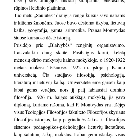
rašė į šios draugijos laikraštį straipsnius, eilėraščius,
rūpinosi leidinio platinimu.
Tuo metu „Saulutės“ draugija rengė kursus savo nariams
ir kitiems žmonėms. Juose buvo dėstoma tikyba, lietuvių
kalba, geografija, gamta, aritmetika. Pranas Montvydas
šiuose kursuose dėstė istoriją.
Prisidėjo prie „Blaivybės“ renginių organizavimo.
Laisvalaikiu daug skaitė. Pasibaigus karui, keletą
mėnesių dirbo mokytoju kaimo mokykloje, o 1920-1922
metais mokėsi Telšiuose. 1922 m. įstojo į Kauno
universitetą. Čia studijavo filosofiją, psichologiją,
literatūrą ir lietuvių kalbą. Universitete ėmė garsėti kaip
labai geras vertėjas, nors jį patį labiausiai domino
filosofija. 1926 m. baigęs aukštąją mokyklą, jis gavo
diplomą, kuriame rašoma, kad P. Montvydas yra „išėjęs
visus Teologijos-Filosofijos fakulteto Filosofijos skyriaus
filosofijos istorijos, kaip pagrindinės šakos, ir filosofijos
sistemos, pedagogikos-psichologijos, lietuvių literatūros,
kaip šalutinių šakų, mokslus. Labai gerai išlaikęs visus