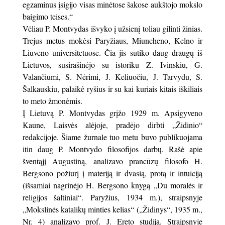
egzaminus įsigijo visas minėtose šakose aukštojo mokslo
baigimo teises.“
Vėliau P. Montvydas išvyko į užsienį toliau gilinti žinias.
Trejus metus mokėsi Paryžiaus, Miuncheno, Kelno ir
Liuveno universitetuose. Čia jis sutiko daug draugų iš
Lietuvos, susirašinėjo su istoriku Z. Ivinskiu, G.
Valančiumi, S. Nėrimi, J. Keliuočiu, J. Tarvydu, S.
Šalkauskiu, palaikė ryšius ir su kai kuriais kitais iškiliais
to meto žmonėmis.
Į Lietuvą P. Montvydas grįžo 1929 m. Apsigyveno
Kaune, Laisvės alėjoje, pradėjo dirbti „Židinio“
redakcijoje. Šiame žurnale tuo metu buvo publikuojama
itin daug P. Montvydo filosofijos darbų. Rašė apie
šventąjį Augustiną, analizavo prancūzų filosofo H.
Bergsono požiūrį į materiją ir dvasią, protą ir intuiciją
(išsamiai nagrinėjo H. Bergsono knygą „Du moralės ir
religijos šaltiniai“. Paryžius, 1934 m.), straipsnyje
„Mokslinės katalikų minties kelias“ („Židinys“, 1935 m.,
Nr. 4) analizavo prof. J. Ereto studiją. Straipsnyje