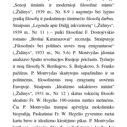
„Senoji išmintis ir modernioji filosofinė mintis“
(„Židinys“, 1939 m., Nr. 8-9 ) nagrinėjo bei lygino
graikų filosofų ir paskutiniojo šimtmečio filosofų darbus.
Straipsnis „Legenda apie Didįjį inkvizitorių“ („Židinys“,
1939 m., Nr. 11 ) – puiki filosofinė F. Dostojevskio
romano „Broliai Karamazovai“ recenzija. Straipsnyje
„Filosofinės bei politinės srovės rusų emigrantuose“
(„Židinys“, 1933 m., Nr. 5-6) P. Montvydas įdomiai
analizavo Spalio revoliucijos Rusijoje priežastis. Tyrinėjo
ir rusų filosofų N. Berdiajevo, S. Bulgakovo, S. Franko
pažiūras. P. Montvydas skaitytojus supažindino ir su
politinėmis, filosofinėmis rusų emigrantų srovėmis
Europoje. Straipsnis „Idealizmo sukaktuves minint“
(„Židinys“, 1931 m., Nr. 12 ) skirtas vokiečių filosofo
idealisto Fr. W. Hegelio 100-osioms mirties metinėms.
Čia P. Montvydas trumpai apžvelgia mokslininko
biografiją. Paskutiniai Fr. W. Hegelio gyvenimo metai
kartu buvo ir idealizmo klestėjimo pikas. P. Montvydas