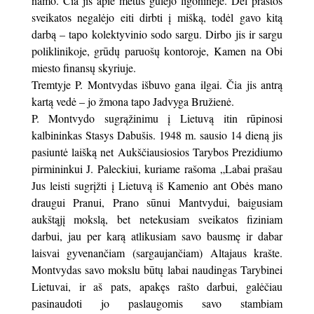
namo. Čia jis apie metus gulėjo ligoninėje. Dėl prastos
sveikatos negalėjo eiti dirbti į mišką, todėl gavo kitą
darbą – tapo kolektyvinio sodo sargu. Dirbo jis ir sargu
poliklinikoje, grūdų paruošų kontoroje, Kamen na Obi
miesto finansų skyriuje.
Tremtyje P. Montvydas išbuvo gana ilgai. Čia jis antrą
kartą vedė – jo žmona tapo Jadvyga Bružienė.
P. Montvydo sugrąžinimu į Lietuvą itin rūpinosi
kalbininkas Stasys Dabušis. 1948 m. sausio 14 dieną jis
pasiuntė laišką net Aukščiausiosios Tarybos Prezidiumo
pirmininkui J. Paleckiui, kuriame rašoma „Labai prašau
Jus leisti sugrįžti į Lietuvą iš Kamenio ant Obės mano
draugui Pranui, Prano sūnui Mantvydui, baigusiam
aukštąjį mokslą, bet netekusiam sveikatos fiziniam
darbui, jau per karą atlikusiam savo bausmę ir dabar
laisvai gyvenančiam (sargaujančiam) Altajaus krašte.
Montvydas savo mokslu būtų labai naudingas Tarybinei
Lietuvai, ir aš pats, apakęs rašto darbui, galėčiau
pasinaudoti jo paslaugomis savo stambiam