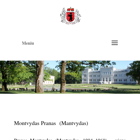
Op
too
Meniu
Montvydas Pranas (Mantvydas)