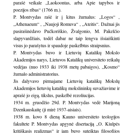
parašė veikale „Laokoontas, arba Apie tapybos ir
poezijos ribas“ (1766 m.).
P. Montvydas rašė ir į kitus žurnalus: „Logos“ ,
„Athenaeum“ , „Naujoji Romuva“ , „Ateitis“. Dažnai jis
pasirašinėdavo Pučkoriškio, Žvalgonio, M. Pakelčio
slapyvardžiais, todėl dabar ne taip lengva išsiaiškinti
visus jo parašytus ir spaudoje paskelbtus straipsnius.
P. Montvydas buvo ir Lietuvių Katalikų Mokslo
Akademijos narys, Lietuvos Katalikų universiteto reikalų
vedėjas (nuo 1933 iki 1938 metų pabaigos), „Kosmo“
žurnalo administratorius.
Jis dalyvavo pirmajame Lietuvių katalikų Mokslų
Akademijos lietuvių katalikų mokslininkų suvažiavime ir
aprašė jo eigą, tikslus, paskelbė rezoliucijas.
1934 m. gruodžio 29d. P. Montvydas vedė Marijoną
Dzenkauskaitę (ji mirė 1937-aisiais).
1938 m. kovo 8 dieną Kauno universiteto teologijos
fakultete P. Montvydas apgynė disertaciją „O. Kiulpės
kritiškasis realizmas“ ir jam buvo suteiktas filosofijos