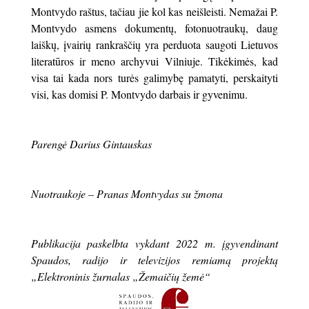
Montvydo raštus, tačiau jie kol kas neišleisti. Nemažai P.
Montvydo asmens dokumentų, fotonuotraukų, daug
laiškų, įvairių rankraščių yra perduota saugoti Lietuvos
literatūros ir meno archyvui Vilniuje. Tikėkimės, kad
visa tai kada nors turės galimybę pamatyti, perskaityti
visi, kas domisi P. Montvydo darbais ir gyvenimu.
Parengė Darius Gintauskas
Nuotraukoje – Pranas Montvydas su žmona
Publikacija paskelbta vykdant 2022 m. įgyvendinant
Spaudos, radijo ir televizijos remiamą projektą
„Elektroninis žurnalas „Žemaičių žemė“