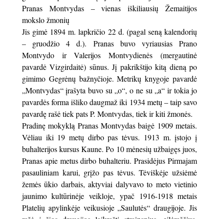
Pranas Montvydas – vienas iškiliausių Žemaitijos
mokslo žmonių
Jis gimė 1894 m. lapkričio 22 d. (pagal seną kalendorių
– gruodžio 4 d.). Pranas buvo vyriausias Prano
Montvydo ir Valerijos Montvydienės (mergautinė
pavardė Vizgirdaitė) sūnus. Jį pakrikštijo kitą dieną po
gimimo Gegrėnų bažnyčioje. Metrikų knygoje pavardė
„Montvydas“ įrašyta buvo su „o“, o ne su „a“ ir tokia jo
pavardės forma išliko daugmaž iki 1934 metų – taip savo
pavardę rašė tiek pats P. Montvydas, tiek ir kiti žmonės.
Pradinę mokyklą Pranas Montvydas baigė 1909 metais.
Vėliau iki 19 metų dirbo pas tėvus. 1913 m. įstojo į
buhalterijos kursus Kaune. Po 10 mėnesių užbaigęs juos,
Pranas apie metus dirbo buhalteriu. Prasidėjus Pirmajam
pasauliniam karui, grįžo pas tėvus. Tėviškėje užsiėmė
žemės ūkio darbais, aktyviai dalyvavo to meto vietinio
jaunimo kultūrinėje veikloje, ypač 1916-1918 metais
Platelių apylinkėje veikusioje „Saulutės“ draugijoje. Jis