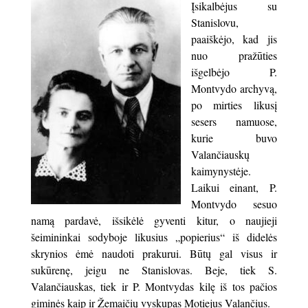
Įsikalbėjus su
Stanislovu,
paaiškėjo, kad jis
nuo pražūties
išgelbėjo P.
Montvydo archyvą,
po mirties likusį
sesers namuose,
kurie buvo
Valančiauskų
kaimynystėje.
Laikui einant, P.
Montvydo sesuo
namą pardavė, išsikėlė gyventi kitur, o naujieji
šeimininkai sodyboje likusius „popierius“ iš didelės
skrynios ėmė naudoti prakurui. Būtų gal visus ir
sukūrenę, jeigu ne Stanislovas. Beje, tiek S.
Valančiauskas, tiek ir P. Montvydas kilę iš tos pačios
giminės kaip ir Žemaičių vyskupas Motiejus Valančius.