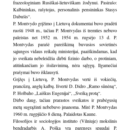
frazeologiniam Rusiškai-lietuviškam žodynui. Pasirašo:
Kalbininkas, rašytojas, personalinis pensininkas Stasys
Dabušis“.
P. Montvydo grįžimo į Lietuvą dokumentai buvo pradėti
ruošti 1948 m., tačiau P. Montvydas iš tremties nebuvo
paleistas net 1952 m. 1954 m. rugsėjo 13 d. P.
Montvydas parašė pareiškimą buvusios sovietinės
sąjungos vidaus reikalų ministerijai, paaiškindamas, kad
jo sveikata nebeleidžia dirbti fizinio darbo, o protiniam,
atitinkančiam jo išsilavinimą, nėra sąlygų. Ilgamečiai
prašymai buvo išklausyti.
Grįžęs į Lietuvą, P. Montvydas vertė iš vokiečių,
prancūzų, anglų kalbų. Išvertė D. Didro „Ramo sūnėną“,
P. Holbaho „Laiškus Eugenijai“, „Sveiką protą“.
Dirbo daug, tačiau prarastos sveikatos ir prabėgusių
metų sugrąžinti nebebuvo įmanoma. Mirė P. Montvydas
1960 m. rugpjūčio 8 dieną. Palaidotas Kaune.
Filosofijos ir sociologijos instituto (Vilniuje) mokslinis
bendradarbis A. Poška yra parengęs spaudai P.