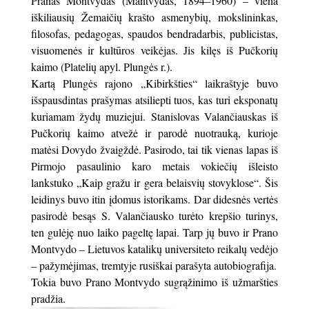
Pranas Montvydas (Mantvydas, 1894–1960) – viena
iškiliausių Žemaičių krašto asmenybių, mokslininkas,
filosofas, pedagogas, spaudos bendradarbis, publicistas,
visuomenės ir kultūros veikėjas. Jis kilęs iš Pučkorių
kaimo (Platelių apyl. Plungės r.).
Kartą Plungės rajono „Kibirkšties“ laikraštyje buvo
išspausdintas prašymas atsiliepti tuos, kas turi eksponatų
kuriamam žydų muziejui. Stanislovas Valančiauskas iš
Pučkorių kaimo atvežė ir parodė nuotrauką, kurioje
matėsi Dovydo žvaigždė. Pasirodo, tai tik vienas lapas iš
Pirmojo pasaulinio karo metais vokiečių išleisto
lankstuko „Kaip gražu ir gera belaisvių stovyklose“. Šis
leidinys buvo itin įdomus istorikams. Dar didesnės vertės
pasirodė besąs S. Valančiausko turėto krepšio turinys,
ten gulėję nuo laiko pageltę lapai. Tarp jų buvo ir Prano
Montvydo – Lietuvos katalikų universiteto reikalų vedėjo
– pažymėjimas, tremtyje rusiškai parašyta autobiografija.
Tokia buvo Prano Montvydo sugrąžinimo iš užmaršties
pradžia.