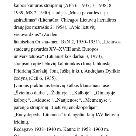
kalbos kultūros straipsnių (APh 6, 1937; 7, 1938; 8,
1939; MS 2, 1940), studijas „Mūsų pavardės ir jų
atsiradimas“ (Literatūra: Chicagos Lietuvių literatūros
draugijos metraštis 2, 1954), „Apie lietuvių
vietovardžius“ (Zu den
litauischen Ortsna–men. BzN 2, 1950–1951), „Lietuvos
studentų pavardės XV–XVIII amž. Europos
universitetuose“ (Lituanistikos darbai 3, 1973),
straipsnių apie lietuvių kalbininkus (Joną Jablonskį,
Fridrichą Kuršaitį, Joną Jušką ir kt.), Andrejaus Dyrikio
žodyną (Celi 6, 1935).
Įvairiais praktiniais lietuvių kalbos klausimais rašė
„Švietimo darbe“, „Židinyje“, „Kalboje“, „Gimtojoje
kalboje“, „Aiduose“, „Naujienose“, „Metmenyse“,
parengė straipsnių „Lietuvių enciklopedijai“,
„Encyclopedia Lituanica“ ir daugeliui kitų JAV lietuvių
leidinių.
Redagavo 1938–1940 m. Kaune ir 1958–1960 m.