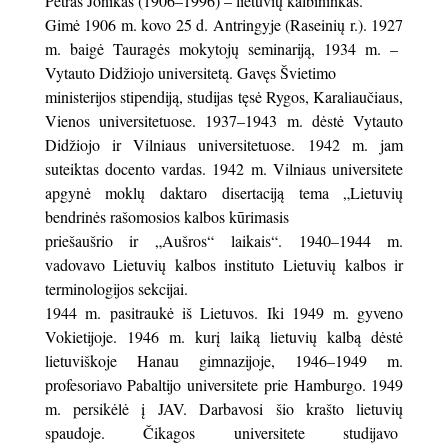
Petras Jonikas (1906–1996) – lietuvių kalbininkas.
Gimė 1906 m. kovo 25 d. Antringyje (Raseinių r.). 1927
m. baigė Tauragės mokytojų seminariją, 1934 m. –
Vytauto Didžiojo universitetą. Gavęs Švietimo
ministerijos stipendiją, studijas tęsė Rygos, Karaliaučiaus,
Vienos universitetuose. 1937–1943 m. dėstė Vytauto
Didžiojo ir Vilniaus universitetuose. 1942 m. jam
suteiktas docento vardas. 1942 m. Vilniaus universitete
apgynė moklų daktaro disertaciją tema „Lietuvių
bendrinės rašomosios kalbos kūrimasis
priešaušrio ir „Aušros“ laikais“. 1940–1944 m.
vadovavo Lietuvių kalbos instituto Lietuvių kalbos ir
terminologijos sekcijai.
1944 m. pasitraukė iš Lietuvos. Iki 1949 m. gyveno
Vokietijoje. 1946 m. kurį laiką lietuvių kalbą dėstė
lietuviškoje Hanau gimnazijoje, 1946–1949 m.
profesoriavo Pabaltijo universitete prie Hamburgo. 1949
m. persikėlė į JAV. Darbavosi šio krašto lietuvių
spaudoje. Čikagos universitete studijavo