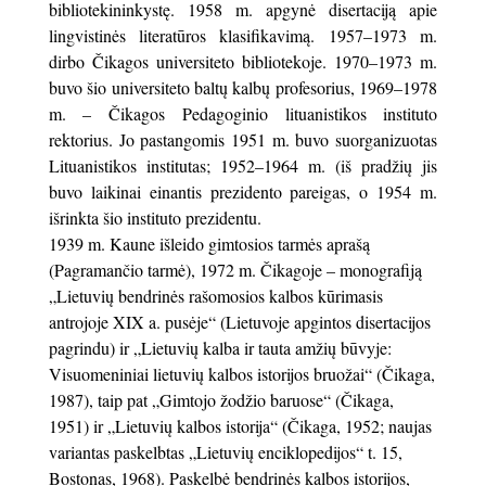
bibliotekininkystę. 1958 m. apgynė disertaciją apie
lingvistinės literatūros klasifikavimą. 1957–1973 m.
dirbo Čikagos universiteto bibliotekoje. 1970–1973 m.
buvo šio universiteto baltų kalbų profesorius, 1969–1978
m. – Čikagos Pedagoginio lituanistikos instituto
rektorius. Jo pastangomis 1951 m. buvo suorganizuotas
Lituanistikos institutas; 1952–1964 m. (iš pradžių jis
buvo laikinai einantis prezidento pareigas, o 1954 m.
išrinkta šio instituto prezidentu.
1939 m. Kaune išleido gimtosios tarmės aprašą
(Pagramančio tarmė), 1972 m. Čikagoje – monografiją
„Lietuvių bendrinės rašomosios kalbos kūrimasis
antrojoje XIX a. pusėje“ (Lietuvoje apgintos disertacijos
pagrindu) ir „Lietuvių kalba ir tauta amžių būvyje:
Visuomeniniai lietuvių kalbos istorijos bruožai“ (Čikaga,
1987), taip pat „Gimtojo žodžio baruose“ (Čikaga,
1951) ir „Lietuvių kalbos istorija“ (Čikaga, 1952; naujas
variantas paskelbtas „Lietuvių enciklopedijos“ t. 15,
Bostonas, 1968). Paskelbė bendrinės kalbos istorijos,