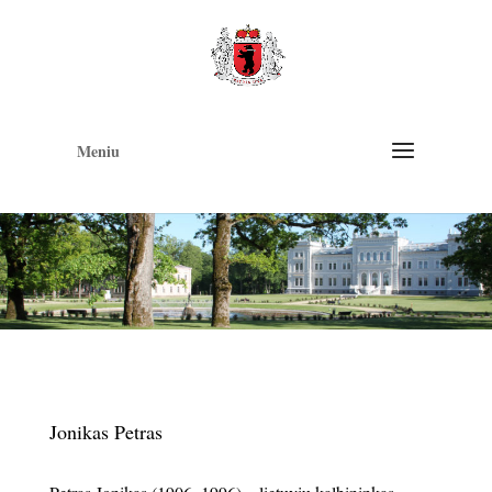
Op
too
Meniu
Jonikas Petras