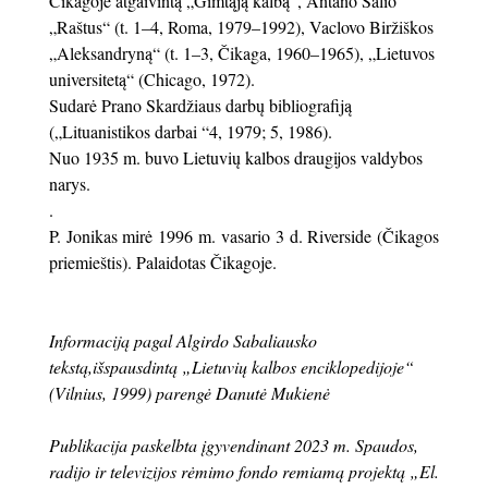
Čikagoje atgaivintą „Gimtąją kalbą“, Antano Salio
„Raštus“ (t. 1–4, Roma, 1979–1992), Vaclovo Biržiškos
„Aleksandryną“ (t. 1–3, Čikaga, 1960–1965), „Lietuvos
universitetą“ (Chicago, 1972).
Sudarė Prano Skardžiaus darbų bibliografiją
(„Lituanistikos darbai “4, 1979; 5, 1986).
Nuo 1935 m. buvo Lietuvių kalbos draugijos valdybos
narys.
.
P. Jonikas mirė 1996 m. vasario 3 d. Riverside (Čikagos
priemieštis). Palaidotas Čikagoje.
Informaciją pagal Algirdo Sabaliausko
tekstą,
išspausdintą „Lietuvių kalbos enciklopedijoje“
(Vilnius, 1999) parengė Danutė Mukienė
Publikacija paskelbta įgyvendinant 2023 m. Spaudos,
radijo ir televizijos rėmimo fondo remiamą projektą „El.