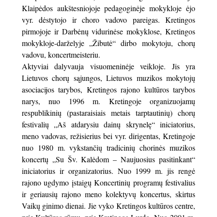
Klaipėdos aukštesniojoje pedagoginėje mokykloje ėjo
vyr. dėstytojo ir choro vadovo pareigas. Kretingos
pirmojoje ir Darbėnų vidurinėse mokyklose, Kretingos
mokykloje-darželyje „Žibutė“ dirbo mokytoju, chorų
vadovu, koncertmeisteriu.
Aktyviai dalyvauja visuomeninėje veikloje. Jis yra
Lietuvos chorų sąjungos, Lietuvos muzikos mokytojų
asociacijos tarybos, Kretingos rajono kultūros tarybos
narys, nuo 1996 m. Kretingoje organizuojamų
respublikinių (pastaraisiais metais tarptautinių) chorų
festivalių „Aš atdarysiu dainų skrynelę“ iniciatorius,
meno vadovas, režisierius bei vyr. dirigentas, Kretingoje
nuo 1980 m. vykstančių tradicinių chorinės muzikos
koncertų „Su Šv. Kalėdom – Naujuosius pasitinkant“
iniciatorius ir organizatorius. Nuo 1999 m. jis rengė
rajono ugdymo įstaigų Koncertinių programų festivalius
ir geriausių rajono meno kolektyvų koncertus, skirtus
Vaikų ginimo dienai. Jie vyko Kretingos kultūros centre,