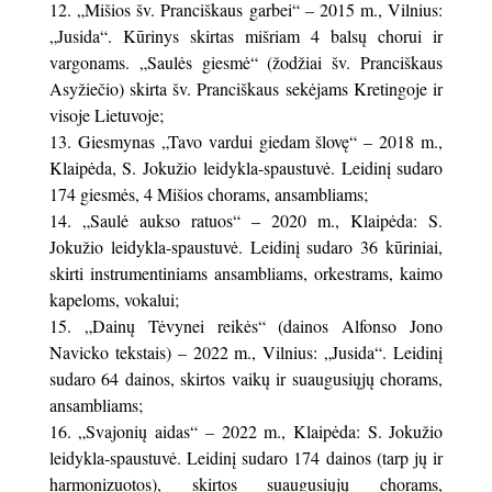
„Mišios šv. Pranciškaus garbei“ – 2015 m., Vilnius:
„Jusida“. Kūrinys skirtas mišriam 4 balsų chorui ir
vargonams. „Saulės giesmė“ (žodžiai šv. Pranciškaus
Asyžiečio) skirta šv. Pranciškaus sekėjams Kretingoje ir
visoje Lietuvoje;
Giesmynas „Tavo vardui giedam šlovę“ – 2018 m.,
Klaipėda, S. Jokužio leidykla-spaustuvė. Leidinį sudaro
174 giesmės, 4 Mišios chorams, ansambliams;
„Saulė aukso ratuos“ – 2020 m., Klaipėda: S.
Jokužio leidykla-spaustuvė. Leidinį sudaro 36 kūriniai,
skirti instrumentiniams ansambliams, orkestrams, kaimo
kapeloms, vokalui;
„Dainų Tėvynei reikės“ (dainos Alfonso Jono
Navicko tekstais) – 2022 m., Vilnius: „Jusida“. Leidinį
sudaro 64 dainos, skirtos vaikų ir suaugusiųjų chorams,
ansambliams;
„Svajonių aidas“ – 2022 m., Klaipėda: S. Jokužio
leidykla-spaustuvė. Leidinį sudaro 174 dainos (tarp jų ir
harmonizuotos), skirtos suaugusiųjų chorams,