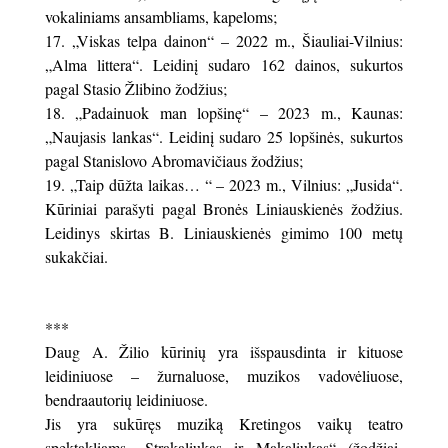
vokaliniams ansambliams, kapeloms;
„Viskas telpa dainon“ – 2022 m., Šiauliai-Vilnius:
„Alma littera“. Leidinį sudaro 162 dainos, sukurtos
pagal Stasio Žlibino žodžius;
„Padainuok man lopšinę“ – 2023 m., Kaunas:
„Naujasis lankas“. Leidinį sudaro 25 lopšinės, sukurtos
pagal Stanislovo Abromavičiaus žodžius;
„Taip dūžta laikas… “ – 2023 m., Vilnius: „Jusida“.
Kūriniai parašyti pagal Bronės Liniauskienės žodžius.
Leidinys skirtas B. Liniauskienės gimimo 100 metų
sukakčiai.
***
Daug A. Žilio kūrinių yra išspausdinta ir kituose
leidiniuose – žurnaluose, muzikos vadovėliuose,
bendraautorių leidiniuose.
Jis yra sukūręs muziką Kretingos vaikų teatro
spektakliams „Strakaliukas ir Makaliukas“ (žodžiai