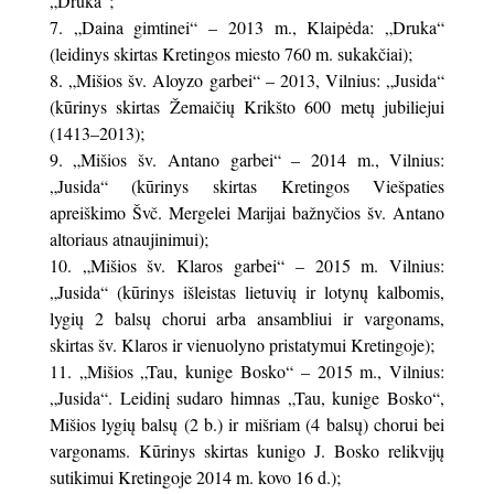
„Druka“;
„Daina gimtinei“ – 2013 m., Klaipėda: „Druka“
(leidinys skirtas Kretingos miesto 760 m. sukakčiai);
„Mišios šv. Aloyzo garbei“ – 2013, Vilnius: „Jusida“
(kūrinys skirtas Žemaičių Krikšto 600 metų jubiliejui
(1413–2013);
„Mišios šv. Antano garbei“ – 2014 m., Vilnius:
„Jusida“ (kūrinys skirtas Kretingos Viešpaties
apreiškimo Švč. Mergelei Marijai bažnyčios šv. Antano
altoriaus atnaujinimui);
„Mišios šv. Klaros garbei“ – 2015 m. Vilnius:
„Jusida“ (kūrinys išleistas lietuvių ir lotynų kalbomis,
lygių 2 balsų chorui arba ansambliui ir vargonams,
skirtas šv. Klaros ir vienuolyno pristatymui Kretingoje);
„Mišios „Tau, kunige Bosko“ – 2015 m., Vilnius:
„Jusida“. Leidinį sudaro himnas „Tau, kunige Bosko“,
Mišios lygių balsų (2 b.) ir mišriam (4 balsų) chorui bei
vargonams. Kūrinys skirtas kunigo J. Bosko relikvijų
sutikimui Kretingoje 2014 m. kovo 16 d.);