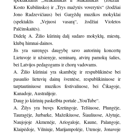
Kosto Kubilinsko) ir „Trys mažytės voverytės“ (žodžiai
Jono Radzevičiaus) bei Gargždų muzikos mokyklai
(spektaklis „Vejuosi vasarą“, žodžiai Violetos
Palčinskaitės).
Didelę A. Žilio kūrinių dalį sudaro mokyklų, miestų,
klubų himnai-dainos.
Jis yra surengęs daugybę savo autorinių koncertų
Lietuvoje ir užsienyje, seminarų, atvirų pamokų šalies,
bei Latvijos pedagogams ir chorų vadovams.
A. Žilio kūriniai yra skambėję ir respublikinėse bei
pasaulio lietuvių dainų šventėse, respublikiniuose ir
tarptautiniuose muzikos festivaliuose, bei Čikagoje,
Kanadoje, Australijoje.
Daug jo kūrinių paskelbta portale „YouTube“.
A. Žilys yra buvęs Kretingoje, Telšiuose, Plungėje,
Tauragėje, Jurbarke, Mažeikiuose, Šiauliuose, Alytuje,
Naujojoje Akmenėje, Ariogaloje, Kaune, Palangoje,
Klaipėdoje, Vilniuje, Marijampolėje, Utenoje, Jonavoje