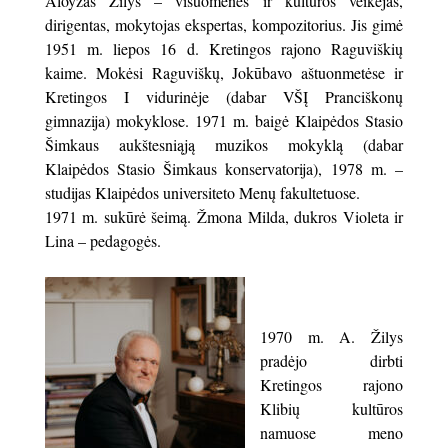
Aloyzas Žilys – visuomenės ir kultūros veikėjas,
dirigentas, mokytojas ekspertas, kompozitorius. Jis gimė
1951 m. liepos 16 d. Kretingos rajono Raguviškių
kaime. Mokėsi Raguviškų, Jokūbavo aštuonmetėse ir
Kretingos I vidurinėje (dabar VŠĮ Pranciškonų
gimnazija) mokyklose. 1971 m. baigė Klaipėdos Stasio
Šimkaus aukštesniąją muzikos mokyklą (dabar
Klaipėdos Stasio Šimkaus konservatorija), 1978 m. –
studijas Klaipėdos universiteto Menų fakultetuose.
1971 m. sukūrė šeimą. Žmona Milda, dukros Violeta ir
Lina – pedagogės.
1970 m. A. Žilys
pradėjo dirbti
Kretingos rajono
Klibių kultūros
namuose meno