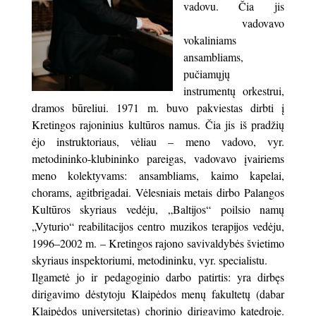
vadovu. Čia jis
vadovavo
vokaliniams
ansambliams,
pučiamųjų
instrumentų orkestrui,
dramos būreliui. 1971 m. buvo pakviestas dirbti į
Kretingos rajoninius kultūros namus. Čia jis iš pradžių
ėjo instruktoriaus, vėliau – meno vadovo, vyr.
metodininko-klubininko pareigas, vadovavo įvairiems
meno kolektyvams: ansambliams, kaimo kapelai,
chorams, agitbrigadai. Vėlesniais metais dirbo Palangos
Kultūros skyriaus vedėju, „Baltijos“ poilsio namų
„Vyturio“ reabilitacijos centro muzikos terapijos vedėju,
1996–2002 m. – Kretingos rajono savivaldybės švietimo
skyriaus inspektoriumi, metodininku, vyr. specialistu.
Ilgametė jo ir pedagoginio darbo patirtis: yra dirbęs
dirigavimo dėstytoju Klaipėdos menų fakultetų (dabar
Klaipėdos universitetas) chorinio dirigavimo katedroje.