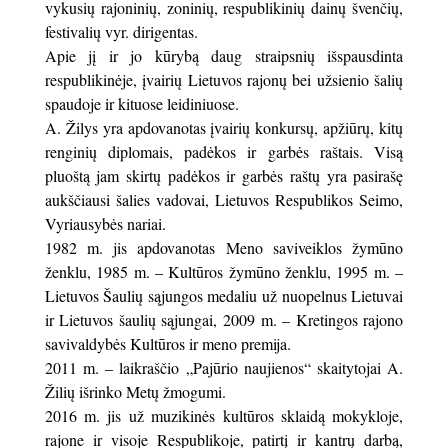
vykusių rajoninių, zoninių, respublikinių dainų švenčių,
festivalių vyr. dirigentas.
Apie jį ir jo kūrybą daug straipsnių išspausdinta
respublikinėje, įvairių Lietuvos rajonų bei užsienio šalių
spaudoje ir kituose leidiniuose.
A. Žilys yra apdovanotas įvairių konkursų, apžiūrų, kitų
renginių diplomais, padėkos ir garbės raštais. Visą
pluoštą jam skirtų padėkos ir garbės raštų yra pasirašę
aukščiausi šalies vadovai, Lietuvos Respublikos Seimo,
Vyriausybės nariai.
1982 m. jis apdovanotas Meno saviveiklos žymūno
ženklu, 1985 m. – Kultūros žymūno ženklu, 1995 m. –
Lietuvos Šaulių sąjungos medaliu už nuopelnus Lietuvai
ir Lietuvos šaulių sąjungai, 2009 m. – Kretingos rajono
savivaldybės Kultūros ir meno premija.
2011 m. – laikraščio „Pajūrio naujienos“ skaitytojai A.
Žilių išrinko Metų žmogumi.
2016 m. jis už muzikinės kultūros sklaidą mokykloje,
rajone ir visoje Respublikoje, patirtį ir kantrų darbą,