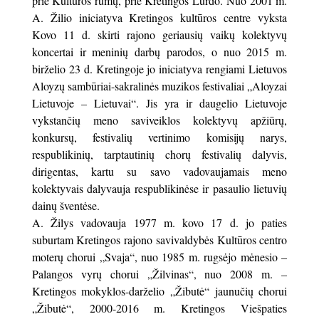
prie Kultūros rūmų, prie Kretingos Lurdo. Nuo 2001 m.
A. Žilio iniciatyva Kretingos kultūros centre vyksta
Kovo 11 d. skirti rajono geriausių vaikų kolektyvų
koncertai ir meninių darbų parodos, o nuo 2015 m.
birželio 23 d. Kretingoje jo iniciatyva rengiami Lietuvos
Aloyzų sambūriai-sakralinės muzikos festivaliai „Aloyzai
Lietuvoje – Lietuvai“. Jis yra ir daugelio Lietuvoje
vykstančių meno saviveiklos kolektyvų apžiūrų,
konkursų, festivalių vertinimo komisijų narys,
respublikinių, tarptautinių chorų festivalių dalyvis,
dirigentas, kartu su savo vadovaujamais meno
kolektyvais dalyvauja respublikinėse ir pasaulio lietuvių
dainų šventėse.
A. Žilys vadovauja 1977 m. kovo 17 d. jo paties
suburtam Kretingos rajono savivaldybės Kultūros centro
moterų chorui „Svaja“, nuo 1985 m. rugsėjo mėnesio –
Palangos vyrų chorui „Žilvinas“, nuo 2008 m. –
Kretingos mokyklos-darželio „Žibutė“ jaunučių chorui
„Žibutė“, 2000-2016 m. Kretingos Viešpaties