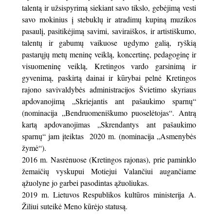
talentą ir užsispyrimą siekiant savo tikslo, gebėjimą vesti
savo mokinius į stebuklų ir atradimų kupiną muzikos
pasaulį, pasitikėjimą savimi, saviraiškos, ir artistiškumo,
talentų ir gabumų vaikuose ugdymo galią, ryškią
pastarųjų metų meninę veiklą, koncertinę, pedagoginę ir
visuomeninę veiklą, Kretingos vardo garsinimą ir
gyvenimą, paskirtą dainai ir kūrybai pelnė Kretingos
rajono savivaldybės administracijos Švietimo skyriaus
apdovanojimą „Skriejantis ant pašaukimo sparnų“
(nominacija „Bendruomeniškumo puoselėtojas“. Antrą
kartą apdovanojimas „Skrendantys ant pašaukimo
sparnų“ jam įteiktas 2020 m. (nominacija „Asmenybės
žymė“).
2016 m. Nasrėnuose (Kretingos rajonas), prie paminklo
žemaičių vyskupui Motiejui Valančiui augančiame
ąžuolyne jo garbei pasodintas ąžuoliukas.
2019 m. Lietuvos Respublikos kultūros ministerija A.
Žiliui suteikė Meno kūrėjo statusą.