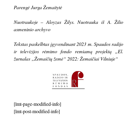
Parengė Jurga Žemaitytė
Nuotraukoje – Aloyzas Žilys. Nuotrauka iš A. Žilio
asmeninio archyvo
Tekstas paskelbtas įgyvendinant 2023 m. Spaudos radijo
ir televizijos rėmimo fondo remiamą projektą „El.
žurnalas „Žemaičių žemė“ 2022: Žemaičiai Vilniuje“
[lmt-page-modified-info]
[lmt-post-modified-info]