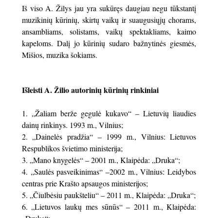
Iš viso A. Žilys jau yra sukūręs daugiau negu tūkstantį
muzikinių kūrinių, skirtų vaikų ir suaugusiųjų chorams,
ansambliams, solistams, vaikų spektakliams, kaimo
kapeloms. Dalį jo kūrinių sudaro bažnytinės giesmės,
Mišios, muzika šokiams.
Išleisti A. Žilio autorinių kūrinių rinkiniai
„Žaliam berže gegulė kukavo“ – Lietuvių liaudies
dainų rinkinys. 1993 m., Vilnius;
„Dainelės pradžia“ – 1999 m., Vilnius: Lietuvos
Respublikos švietimo ministerija;
„Mano knygelės“ – 2001 m., Klaipėda: „Druka“;
„Saulės pasveikinimas“ –2002 m., Vilnius: Leidybos
centras prie Krašto apsaugos ministerijos;
„Čiulbėsiu paukšteliu“ – 2011 m., Klaipėda: „Druka“;
„Lietuvos laukų mes sūnūs“ – 2011 m., Klaipėda: