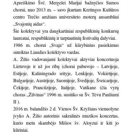
Apreiškimo Švč. Mergelei Marijai bažnyčios Sumos
chorui, nuo 2013 m. – savo įkurtam Kretingos Kultūros
centro Trečio amžiaus universiteto moterų ansambliui
„Svajonių aidas“.
Šie kolektyvai yra daugkartiniai respublikinių konkursų
laureatai, respublikinių ir tarptautinių festivalių dalyviai.
1986 m. chorui „Svaja“ už kūrybinius pasiekimus
suteiktas Liaudies kolektyvo vardas.
A. Žilio vadovaujami kolektyvai aktyviai koncertuoja
Lietuvoje ir už jos ribų (chorai pabuvojo – Latvijoje,
Estijoje, Kaliningrado srityje, Lenkijoje, Vokietijoje,
Bulgarijoje, Austrijoje, Suomijoje, Švedijoje, Šveicarijoje,
Čekijoje, Prancūzijoje, Italijoje, Vatikane (čia vyrų
choras „Žilvinas“ 1996 m. susitiko su Šv. Tėvu Pauliumi
II ).
2016 m. balandžio 2 d. Vienos Šv. Kryžiaus vienuolyne
įvyko A. Žilio autorinis sakralinės muzikos koncertas,
kurio metu skambėjo Mišios šv. Aloyzui ir kiti jo
kūriniai.