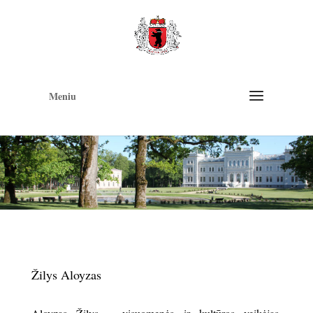
Op
too
Meniu
Žilys Aloyzas