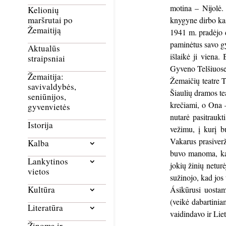
motina – Nijolė.
Kelionių
maršrutai po
knygyne dirbo kas
Žemaitiją
1941 m. pradėjo d
paminėtus savo gy
Aktualūs
išlaikė ji viena.
straipsniai
Gyveno Telšiuose
Žemaitija:
Žemaičių teatre T
savivaldybės,
Šiaulių dramos te
seniūnijos,
krečiami, o Ona –
gyvenvietės
nutarė pasitrauk
Istorija
vežimu, į kurį b
Vakarus prasiverž
Kalba
buvo manoma, kad
Lankytinos
jokių žinių netur
vietos
sužinojo, kad jos
Kultūra
Ásikūrusi uostam
(veikė dabartinia
Literatūra
vaidindavo ir Li
Žinoma ir
_____________