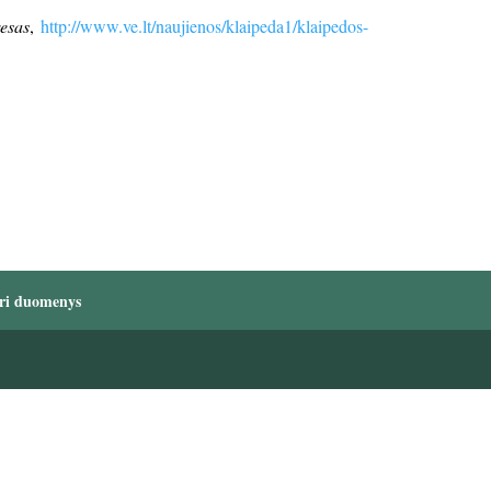
esas
,
http://www.ve.lt/naujienos/klaipeda1/klaipedos-
ri duomenys