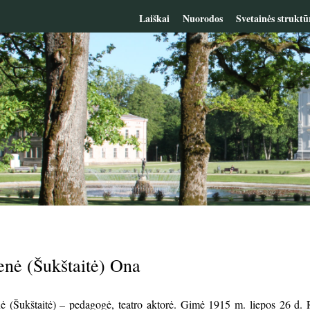
Laiškai
Nuorodos
Svetainės struktū
enė (Šukštaitė) Ona
 (Šukštaitė) – pedagogė, teatro aktorė. Gimė 1915 m. liepos 26 d. R