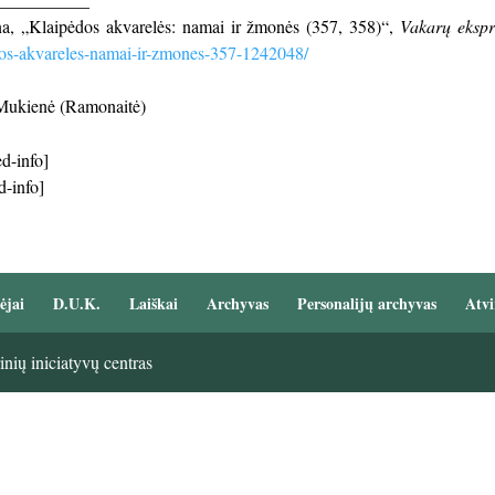
a, „Klaipėdos akvarelės: namai ir žmonės (357, 358)“,
Vakarų ekspr
dos-akvareles-namai-ir-zmones-357-1242048/
Mukienė (Ramonaitė)
d-info]
d-info]
ėjai
D.U.K.
Laiškai
Archyvas
Personalijų archyvas
Atvi
nių iniciatyvų centras