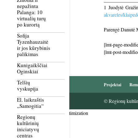
nepažinta
1 Juodytė Gražin
Palanga: 10
akvareles/klaipe
virtualių turų
po kurortą
Parengė Danutė 
Sofija
Tyzenhauzaitė
[lmt-page-modifie
ir jos kūrybinis
[lmt-post-modifie
palikimas
Kunigaikščiai
Oginskiai
Telšių
Projektai
Rem
vyskupija
El. laikraštis
© Regionų kultūri
„Samogitia“
Smush Image Compression and Optimization
Regionų
kultūrinių
iniciatyvų
centras