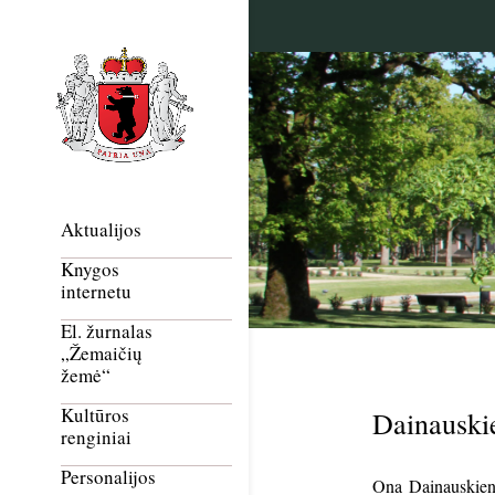
Aktualijos
Knygos
internetu
El. žurnalas
„Žemaičių
žemė“
Kultūros
Dainauski
renginiai
Personalijos
Ona Dainauskienė