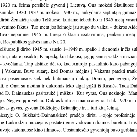
 1920 m. šeima persikėlė gyventi į Lietuvą. Ona mokėsi Šiauliuos
ininke, 1930–1937 m. mokėsi. 1930 m., lankydama septintąją gimnazijos
irbti Žemaičių teatre Telšiuose, kuriame tebedirbo ir 1945 metų vasario 
venimo faktus. Tuo metu jos šeimoje jau augo du vaikai – dukros Aldon
 Buvo nepartinė. 1945 m. turėjo 6 klasių išsilavinimą, penkerių metų 
, Respublikos gatvės name Nr. 20.
elšiuose ji dirbo 1945 m. sausio 1–1949 m. spalio 1 dienomis ir čia s
atru, nutarė pasukti į Klaipėdą, kur tikėjosi, jog jų šeimą valdžia maž
 kvočiama. Taip atsitiko dėl to, kad Antrojo pasaulinio karo pabaigoj
ti į Vakarus. Buvo sutarę, kad Domas mėgins į Vakarus patekti trauk
uvo pasiėmusios šiek tiek būtiniausių daiktų. Domui, pedagogui, Ž
ti, o Onai su motina ir dukromis teko atgal grįžti iš Rusnės. Tada Dai
 D. Dainauskas pasitraukė į miškus. Kur vyras, Ona nežinojo. Manė, 
ėjo. Negavo jų ir vėliau. Dukras kartu su mama augino. Ir tik 1970 m
 tėvas gyvas, gyvena Didžiojoje Britanijoje ir… turi kitą šeimą.
iestyje O. Šukštaitė-Dainauskienė pradėjo dirbti 1-ojoje profesinė
me Laikrodžių muziejaus pastate) ėmė vadovauti dramos būreliui. Ji išu
etuvoje statomuose kino filmuose. Uostamiesčio gyventojų buvo gerbia
___________