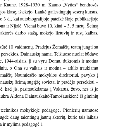
e ir Kaune. 1928–1930 m. Kauno „Vyties“ bendrovės
 klasę, ištekėjo. Lankė gailestingųjų seserų kursus.
3 d., kai autobiografijoje pateikė šioje publikacijoje
a ir Nijolė. Vienai buvo 10, kitai – 3, 5 metų. Šeimą
aktorės darbo stažą, mokėjo lietuvių ir rusų kalbas.
ukūrė 10 vaidmenų. Pradėjus Žemaičių teatrą jungti su
iau persekios. Dainauskų namai Telšiuose nuolat būdavo
e, 1944-aisiais, ji su vyru Domu, dukromis ir motina
iniu, o Ona su vaikais ir motina – arklio traukiamu
emaičių Naumiesčio mokyklos direktoriui, pavyko į
nauskų šeimą sugrįžę sovietai ir pradėjo persekioti –
kad jis, pasitraukdamas į Vakarus, žuvo, nes iš jo
. dukra Aldona Dainauskaitė-Tamošauskienė iš giminių
je technikos mokykloje pedagoge, Pionierių namuose
gdė daug talentingų jaunų aktorių, kurie tais laikais
ma ir mylima pedagogė.1