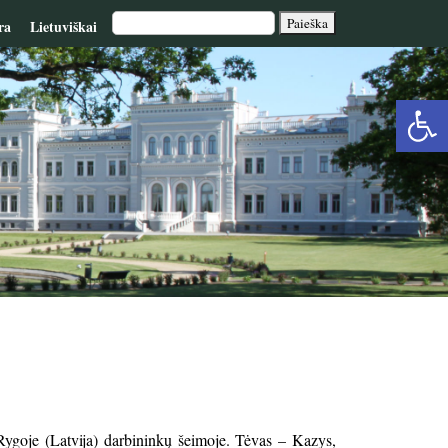
ra
Lietuviškai
Op
too
ygoje (Latvija) darbininkų šeimoje. Tėvas – Kazys,