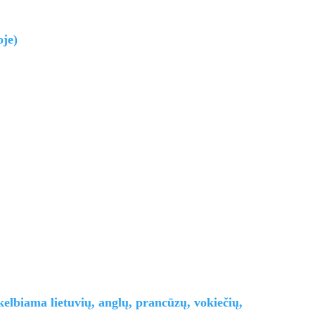
oje)
kelbiama lietuvių, anglų, prancūzų, vokiečių,