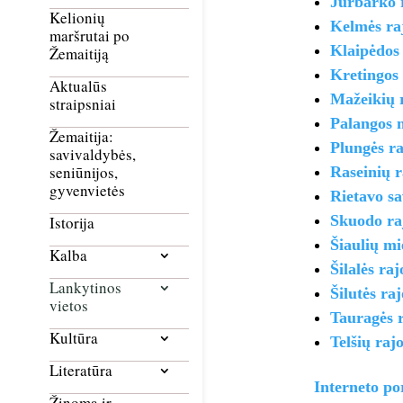
Jurbarko 
Kelionių
Kelmės ra
maršrutai po
Klaipėdos 
Žemaitiją
Kretingos
Aktualūs
Mažeikių 
straipsniai
Palangos 
Žemaitija:
Plungės r
savivaldybės,
seniūnijos,
Raseinių r
gyvenvietės
Rietavo sa
Skuodo ra
Istorija
Šiaulių mi
Kalba
Šilalės ra
Lankytinos
Šilutės ra
vietos
Tauragės 
Kultūra
Telšių raj
Literatūra
Interneto po
Žinoma ir