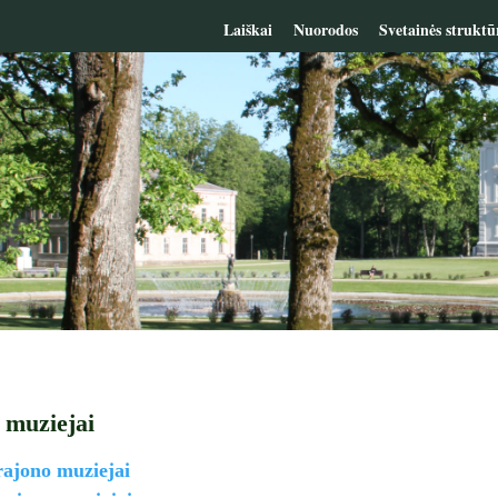
Laiškai
Nuorodos
Svetainės struktū
 muziejai
ajono muziejai