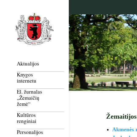
Aktualijos
Knygos
internetu
El. žurnalas
„Žemaičių
žemė“
Kultūros
Žemaitijos
renginiai
A
kmenės r
Personalijos