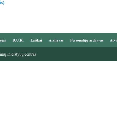
is)
ėjai
D.U.K.
Laiškai
Archyvas
Personalijų archyvas
Atvi
nių iniciatyvų centras