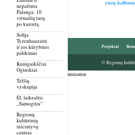
rusų kalbom
nepažinta
Palanga: 10
virtualių turų
po kurortą
Sofija
Tyzenhauzaitė
Projektai
Rem
ir jos kūrybinis
palikimas
© Regionų kultūri
Kunigaikščiai
Oginskiai
Smush Image Compression and Optimization
Telšių
vyskupija
El. laikraštis
„Samogitia“
Regionų
kultūrinių
iniciatyvų
centras