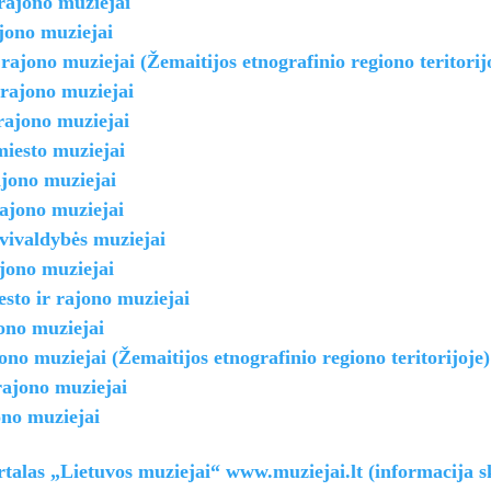
rajono muziejai
jono muziejai
rajono muziejai (Žemaitijos etnografinio regiono teritorij
 rajono muziejai
rajono muziejai
miesto muziejai
ajono muziejai
ajono muziejai
vivaldybės muziejai
jono muziejai
esto ir rajono muziejai
jono muziejai
jono muziejai (Žemaitijos etnografinio regiono teritorijoje)
rajono muziejai
ono muziejai
rtalas „Lietuvos muziejai“ www.muziejai.lt (informacija s