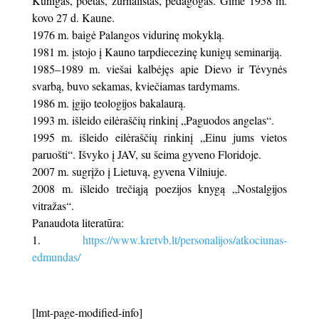
Kunigas, poetas, žurnalistas, pedagogas. Gimė 1958 m.
kovo 27 d. Kaune.
1976 m. baigė Palangos vidurinę mokyklą.
1981 m. įstojo į Kauno tarpdiecezinę kunigų seminariją.
1985–1989 m. viešai kalbėjęs apie Dievo ir Tėvynės
svarbą, buvo sekamas, kviečiamas tardymams.
1986 m. įgijo teologijos bakalaurą.
1993 m. išleido eilėraščių rinkinį „Paguodos angelas“.
1995 m. išleido eilėraščių rinkinį „Einu jums vietos
paruošti“. Išvyko į JAV, su šeima gyveno Floridoje.
2007 m. sugrįžo į Lietuvą, gyvena Vilniuje.
2008 m. išleido trečiąją poezijos knygą „Nostalgijos
vitražas“.
Panaudota literatūra:
https://www.kretvb.lt/personalijos/atkociunas-
edmundas/
[lmt-page-modified-info]