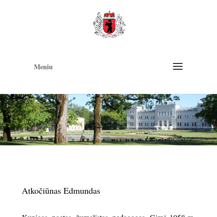
Op
too
Meniu
Atkočiūnas Edmundas