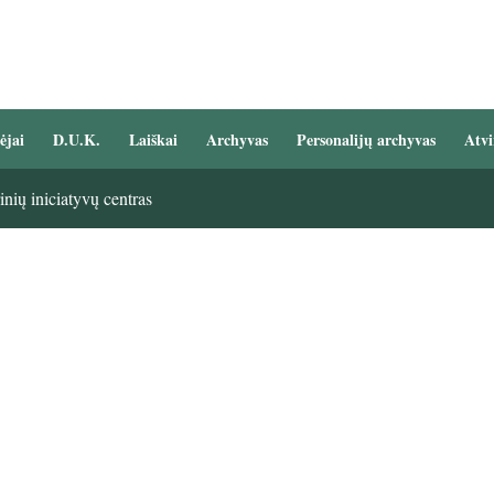
ėjai
D.U.K.
Laiškai
Archyvas
Personalijų archyvas
Atvi
nių iniciatyvų centras