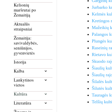
Gargždų ku
Kelionių
Jurbarko ku
maršrutai po
Kelmės kul
Žemaitiją
Kretingos r
Aktualūs
Mažeikių k
straipsniai
Palangos ku
Žemaitija:
Plungės ku
savivaldybės,
seniūnijos,
Raseinių ra
gyvenvietės
Rietavo kul
Skuodo raj
Istorija
Šiaulių kul
Kalba
Šiaulių raj
Lankytinos
Šilalės kul
vietos
Šilutės kul
Kultūra
Tauragės k
Telšių kul
Literatūra
Žinoma ir