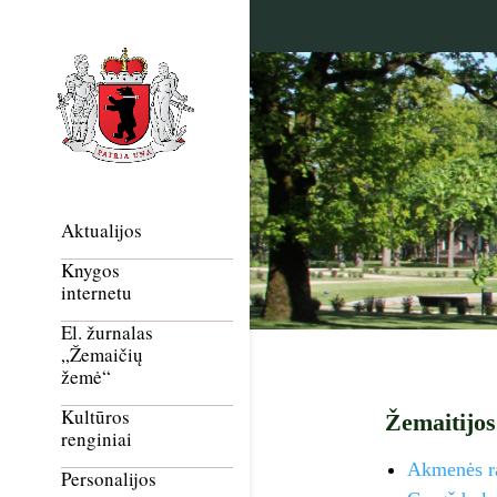
Aktualijos
Knygos
internetu
El. žurnalas
„Žemaičių
žemė“
Kultūros
Žemaitijos
renginiai
Akmenės ra
Personalijos