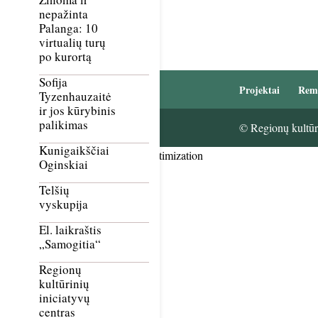
nepažinta
Palanga: 10
virtualių turų
po kurortą
Sofija
Projektai
Rem
Tyzenhauzaitė
ir jos kūrybinis
palikimas
© Regionų kultūri
Kunigaikščiai
Smush Image Compression and Optimization
Oginskiai
Telšių
vyskupija
El. laikraštis
„Samogitia“
Regionų
kultūrinių
iniciatyvų
centras