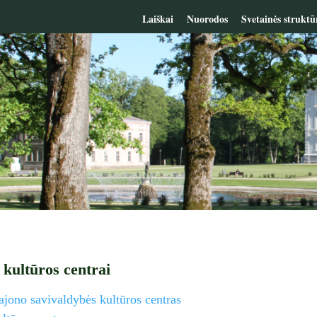
Laiškai
Nuorodos
Svetainės struktū
 kultūros centrai
jono savivaldybės kultūros centras