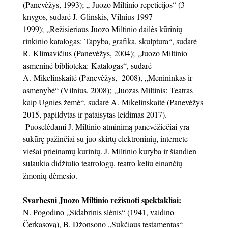
(Panevėžys, 1993); „ Juozo Miltinio repeticijos“ (3
knygos, sudarė J. Glinskis, Vilnius 1997–
1999); „Režisieriaus Juozo Miltinio dailės kūrinių
rinkinio katalogas: Tapyba, grafika, skulptūra“, sudarė
R. Klimavičius (Panevėžys, 2004); „Juozo Miltinio
asmeninė biblioteka: Katalogas“, sudarė
A. Mikelinskaitė (Panevėžys, 2008), „Menininkas ir
asmenybė“ (Vilnius, 2008); „Juozas Miltinis: Teatras
kaip Ugnies žemė“, sudarė A. Mikelinskaitė (Panevėžys
2015, papildytas ir pataisytas leidimas 2017).
Puoselėdami J. Miltinio atminimą panevėžiečiai yra
sukūrę pažinčiai su juo skirtų elektroninių, internete
viešai prieinamų kūrinių. J. Miltinio kūryba ir šiandien
sulaukia didžiulio teatrologų, teatro keliu einančių
žmonių dėmesio.
Svarbesni Juozo Miltinio režisuoti spektakliai:
N. Pogodino „Sidabrinis slėnis“ (1941, vaidino
Čerkasovą), B. Džonsono „Sukčiaus testamentas“