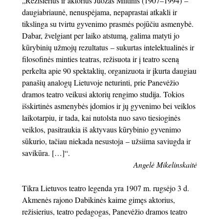
„Režisierius ir aktorius Juozas Miltinis (1907–1994) –
daugiabriaunė, nenuspėjama, nepaprastai atkakli ir
tikslinga su tvirtu gyvenimo prasmės pojūčiu asmenybė.
Dabar, žvelgiant per laiko atstumą, galima matyti jo
kūrybinių užmojų rezultatus – sukurtas intelektualinės ir
filosofinės minties teatras, režisuota ir į teatro sceną
perkelta apie 90 spektaklių, organizuota ir įkurta daugiau
panašių analogų Lietuvoje neturinti, prie Panevėžio
dramos teatro veikusi aktorių rengimo studija. Tokios
išskirtinės asmenybės įdomios ir jų gyvenimo bei veiklos
laikotarpiu, ir tada, kai nutolsta nuo savo tiesioginės
veiklos, pasitraukia iš aktyvaus kūrybinio gyvenimo
sūkurio, tačiau niekada nesustoja – užsiima saviugda ir
savikūra. […]“.
Angelė Mikelinskaitė
Tikra Lietuvos teatro legenda yra 1907 m. rugsėjo 3 d.
Akmenės rajono Dabikinės kaime gimęs aktorius,
režisierius, teatro pedagogas, Panevėžio dramos teatro