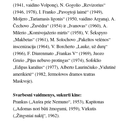
(1941, vaidino Volponę), N. Gogolio „Revizorius“
(1946, 1978), I. Franko „Pavogtoji laimė“ (1949),
Moljero „Tariamasis ligonis“ (1950, vaidino Arganą), A.
Čechovo „Žuvėdra“ (1954) ir „Ivanovas“ (1960), A.
Milerio „Komivojažerio mirtis“ (1958), V. Šekspyro
„Makbetas“ (1961), M. Solochovo „Pakeltos velėnos“
inscenizacija (1964), V. Borcherto „Lauke, už durų“
(1966), F. Diurenmato „Frankas V“ (1969), Juozo
Grušo „Pijus nebuvo protingas“ (1974), Sofoklio
„Edipas karalius“ (1977), Alberto Laurinčiuko „Vidutinė
amerikietė“ (1982, Jermolovos dramos teatras
Maskvoje).
Svarbesni vaidmenys, sukurti kine:
Prankus („Aušra prie Nemuno“, 1953), Kapitonas
(„Adomas nori būti žmogumi, 1959), Virkutis
(„Žingsniai naktį“, 1962).