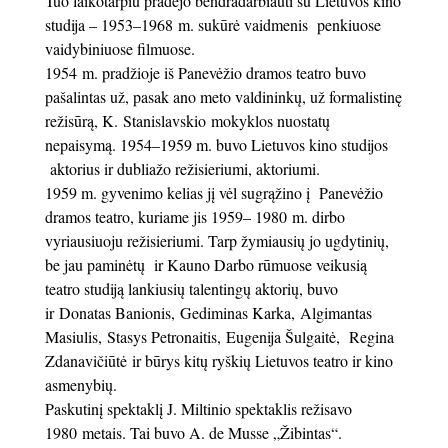
Tuo laikotarpiu pradėjo bendradarbiauti su Lietuvos kino
studija – 1953–1968 m. sukūrė vaidmenis penkiuose
vaidybiniuose filmuose.
1954 m. pradžioje iš Panevėžio dramos teatro buvo
pašalintas už, pasak ano meto valdininkų, už formalistinę
režisūrą, K. Stanislavskio mokyklos nuostatų
nepaisymą. 1954–1959 m. buvo Lietuvos kino studijos
aktorius ir dubliažo režisieriumi, aktoriumi.
1959 m. gyvenimo kelias jį vėl sugrąžino į Panevėžio
dramos teatro, kuriame jis 1959– 1980 m. dirbo
vyriausiuoju režisieriumi. Tarp žymiausių jo ugdytinių,
be jau paminėtų ir Kauno Darbo rūmuose veikusią
teatro studiją lankiusių talentingų aktorių, buvo
ir Donatas Banionis, Gediminas Karka, Algimantas
Masiulis, Stasys Petronaitis, Eugenija Šulgaitė, Regina
Zdanavičiūtė ir būrys kitų ryškių Lietuvos teatro ir kino
asmenybių.
Paskutinį spektaklį J. Miltinio spektaklis režisavo
1980 metais. Tai buvo A. de Musse „Žibintas“.