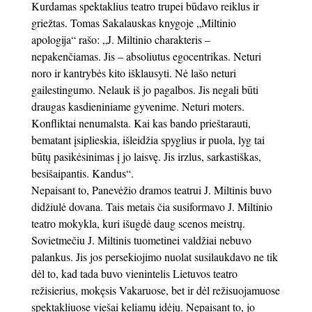
Kurdamas spektaklius teatro trupei būdavo reiklus ir
griežtas. Tomas Sakalauskas knygoje „Miltinio
apologija“ rašo: „J. Miltinio charakteris –
nepakenčiamas. Jis – absoliutus egocentrikas. Neturi
noro ir kantrybės kito išklausyti. Nė lašo neturi
gailestingumo. Nelauk iš jo pagalbos. Jis negali būti
draugas kasdieniniame gyvenime. Neturi moters.
Konfliktai nenumalsta. Kai kas bando prieštarauti,
bematant įsiplieskia, išleidžia spyglius ir puola, lyg tai
būtų pasikėsinimas į jo laisvę. Jis irzlus, sarkastiškas,
besišaipantis. Kandus“.
Nepaisant to, Panevėžio dramos teatrui J. Miltinis buvo
didžiulė dovana. Tais metais čia susiformavo J. Miltinio
teatro mokykla, kuri išugdė daug scenos meistrų.
Sovietmečiu J. Miltinis tuometinei valdžiai nebuvo
palankus. Jis jos persekiojimo nuolat susilaukdavo ne tik
dėl to, kad tada buvo vienintelis Lietuvos teatro
režisierius, mokęsis Vakaruose, bet ir dėl režisuojamuose
spektakliuose viešai keliamų idėjų. Nepaisant to, jo