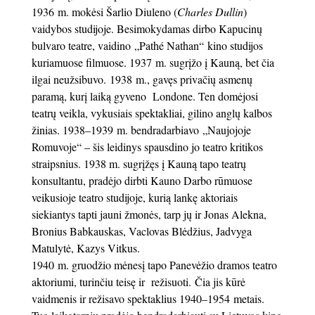
1936 m. mokėsi Šarlio Diuleno (
Charles Dullin
)
vaidybos studijoje. Besimokydamas dirbo Kapucinų
bulvaro teatre, vaidino „Pathé Nathan“ kino studijos
kuriamuose filmuose. 1937 m. sugrįžo į Kauną, bet čia
ilgai neužsibuvo. 1938 m., gavęs privačių asmenų
paramą, kurį laiką gyveno Londone. Ten domėjosi
teatrų veikla, vykusiais spektakliai, gilino anglų kalbos
žinias. 1938–1939 m. bendradarbiavo „Naujojoje
Romuvoje“ – šis leidinys spausdino jo teatro kritikos
straipsnius. 1938 m. sugrįžęs į Kauną tapo teatrų
konsultantu, pradėjo dirbti Kauno Darbo rūmuose
veikusioje teatro studijoje, kurią lankę aktoriais
siekiantys tapti jauni žmonės, tarp jų ir Jonas Alekna,
Bronius Babkauskas, Vaclovas Blėdžius, Jadvyga
Matulytė, Kazys Vitkus.
1940 m. gruodžio mėnesį tapo Panevėžio dramos teatro
aktoriumi, turinčiu teisę ir režisuoti. Čia jis kūrė
vaidmenis ir režisavo spektaklius 1940–1954 metais.