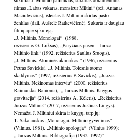
sukurtas J. Miltinio paminklas, sukurtas dokumentinis
filmas „Labas vakaras, monsieur Miltini“ (rež. Antanas
Maciulevičius), išleistas J. Miltiniui skirtas pašto
ženklas (dail. Aušrelė Ratkevičienė). Sukurta ir daugiau
filmų apie šį kūrėją:
„J. Miltinis. Monologai“ (1988,
režisierius G. Lukšas), „Paryžiaus pusėn – Juozo
Miltinio link“ (1992, režisierius Saulius Sruogis),
„J. Miltinis. Atominės akimirkos “ (1996, režisierius
Petras Savickis), „J. Miltinis. Tolesnis atomo
skaldymas“ (1997, režisierius P. Savickis), „Juozas
Miltinis. Nežinomas interviu“ (2000, režisierius
Raimundas Banionis), „ Juozas Miltinis. Knygos
gravitacija“ (2014, režisierius A. Kėleris), „Režisierius
Juozas Miltinis“ (2017, režisierius Justinas Lingys).
Nemažai J. Miltiniui skirta ir knygų, tarp jų:
T. Sakalauskas „Monologai: Miltinio gyvenimas“
(Vilnius, 1981), „Miltinio apologija“ (Vilnius 1999);
„ Juozas Miltinis: Bibliografija (1932–1992)“