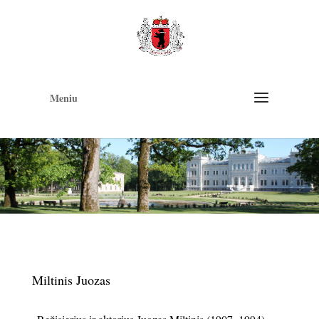
Op
too
Meniu
Miltinis Juozas