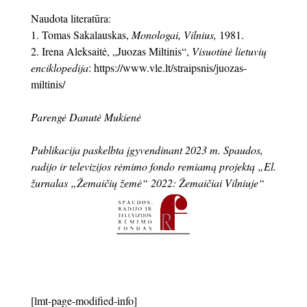
Naudota literatūra:
1. Tomas Sakalauskas,
Monologai, Vilnius,
1981.
2. Irena Aleksaitė, „Juozas Miltinis“,
Visuotinė lietuvių
enciklopedija
: https://www.vle.lt/straipsnis/juozas-
miltinis/
Parengė Danutė Mukienė
Publikacija paskelbta įgyvendinant 2023 m. Spaudos,
radijo ir televizijos rėmimo fondo remiamą projektą „El.
žurnalas „Žemaičių žemė“ 2022: Žemaičiai Vilniuje“
[lmt-page-modified-info]