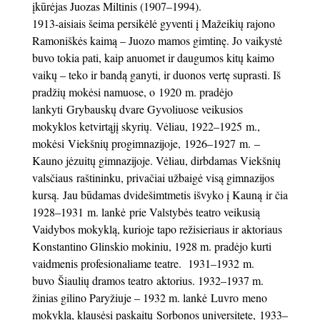
įkūrėjas Juozas Miltinis (1907–1994).
1913-aisiais šeima persikėlė gyventi į Mažeikių rajono
Ramoniškės kaimą – Juozo mamos gimtinę. Jo vaikystė
buvo tokia pati, kaip anuomet ir daugumos kitų kaimo
vaikų – teko ir bandą ganyti, ir duonos vertę suprasti. Iš
pradžių mokėsi namuose, o 1920 m. pradėjo
lankyti Grybauskų dvare Gyvoliuose veikusios
mokyklos ketvirtąjį skyrių. Vėliau, 1922–1925 m.,
mokėsi Viekšnių progimnazijoje, 1926–1927 m. –
Kauno jėzuitų gimnazijoje. Vėliau, dirbdamas Viekšnių
valsčiaus raštininku, privačiai užbaigė visą gimnazijos
kursą. Jau būdamas dvidešimtmetis išvyko į Kauną ir čia
1928–1931 m. lankė prie Valstybės teatro veikusią
Vaidybos mokyklą, kurioje tapo režisieriaus ir aktoriaus
Konstantino Glinskio mokiniu, 1928 m. pradėjo kurti
vaidmenis profesionaliame teatre. 1931–1932 m.
buvo Šiaulių dramos teatro aktorius. 1932–1937 m.
žinias gilino Paryžiuje – 1932 m. lankė Luvro meno
mokyklą, klausėsi paskaitų Sorbonos universitete, 1933–