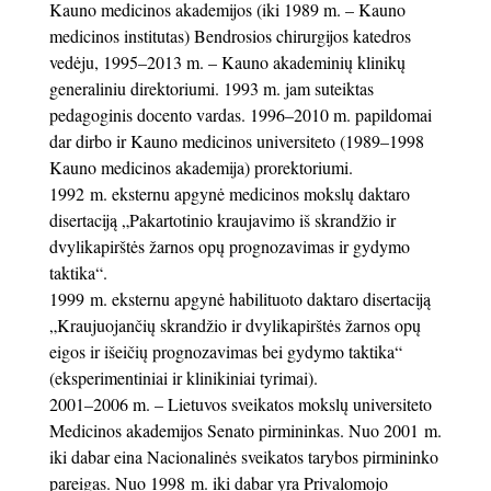
Kauno medicinos akademijos (iki 1989 m. – Kauno
medicinos institutas) Bendrosios chirurgijos katedros
vedėju, 1995–2013 m. – Kauno akademinių klinikų
generaliniu direktoriumi. 1993 m. jam suteiktas
pedagoginis docento vardas. 1996–2010 m. papildomai
dar dirbo ir Kauno medicinos universiteto (1989–1998
Kauno medicinos akademija) prorektoriumi.
1992 m. eksternu apgynė medicinos mokslų daktaro
disertaciją „Pakartotinio kraujavimo iš skrandžio ir
dvylikapirštės žarnos opų prognozavimas ir gydymo
taktika“.
1999 m. eksternu apgynė habilituoto daktaro disertaciją
„Kraujuojančių skrandžio ir dvylikapirštės žarnos opų
eigos ir išeičių prognozavimas bei gydymo taktika“
(eksperimentiniai ir klinikiniai tyrimai).
2001–2006 m. – Lietuvos sveikatos mokslų universiteto
Medicinos akademijos Senato pirmininkas. Nuo 2001 m.
iki dabar eina Nacionalinės sveikatos tarybos pirmininko
pareigas. Nuo 1998 m. iki dabar yra Privalomojo