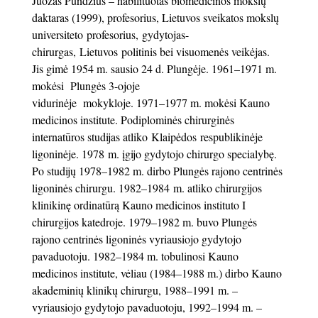
Juozas Pundzius – habilituotas biomedicinos mokslų
daktaras (1999), profesorius, Lietuvos sveikatos mokslų
universiteto profesorius, gydytojas-
chirurgas, Lietuvos politinis bei visuomenės veikėjas.
Jis gimė 1954 m. sausio 24 d. Plungėje. 1961–1971 m.
mokėsi Plungės 3-ojoje
vidurinėje mokykloje. 1971–1977 m. mokėsi Kauno
medicinos institute. Podiplominės chirurginės
internatūros studijas atliko Klaipėdos respublikinėje
ligoninėje. 1978 m. įgijo gydytojo chirurgo specialybę.
Po studijų 1978–1982 m. dirbo Plungės rajono centrinės
ligoninės chirurgu. 1982–1984 m. atliko chirurgijos
klinikinę ordinatūrą Kauno medicinos instituto I
chirurgijos katedroje. 1979–1982 m. buvo Plungės
rajono centrinės ligoninės vyriausiojo gydytojo
pavaduotoju. 1982–1984 m. tobulinosi Kauno
medicinos institute, vėliau (1984–1988 m.) dirbo Kauno
akademinių klinikų chirurgu, 1988–1991 m. –
vyriausiojo gydytojo pavaduotoju, 1992–1994 m. –