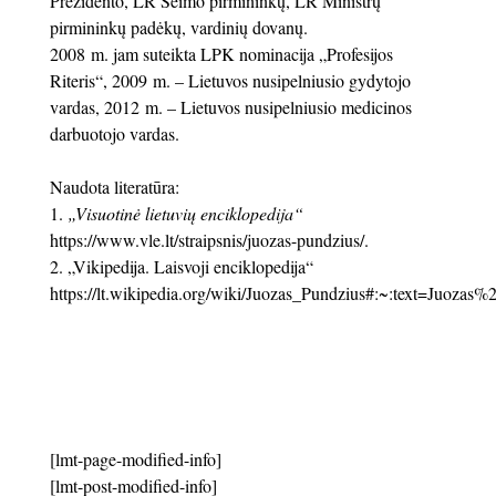
Prezidento, LR Seimo pirmininkų, LR Ministrų
pirmininkų padėkų, vardinių dovanų.
2008 m. jam suteikta LPK nominacija „Profesijos
Riteris“, 2009 m. – Lietuvos nusipelniusio gydytojo
vardas, 2012 m. – Lietuvos nusipelniusio medicinos
darbuotojo vardas.
Naudota literatūra:
„Visuotinė lietuvių enciklopedija“
https://www.vle.lt/straipsnis/juozas-pundzius/.
„Vikipedija. Laisvoji enciklopedija“
https://lt.wikipedia.org/wiki/Juozas_Pundzius#:~:text
[lmt-page-modified-info]
[lmt-post-modified-info]