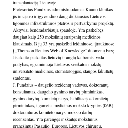
transplantaciją Lietuvoje.
Profesorius Pundzius administruodamas Kauno klinikas
jis inicijavo ir įgyvendino daug didžiausios Lietuvos
ligoninės infrastruktūros plėtros ir pertvarkymo projektų.
Aktyviai bendradarbiauja spaudoje. Yra paskelbęs
daugiau kaip 250 mokslinių straipsnių medicinos
klausimais. Iš jų 33 yra paskelbti leidiniuose, įtrauktuose
į „Thomson Reuters Web of Knowledge“ duomenų bazę
Jis skaito paskaitas lietuvių ir anglų kalbomis, veda
pratybas, egzaminuoja Lietuvos sveikatos mokslų
universiteto medicinos, stomatologijos, slaugos fakultetų
studentus.
J. Pundzius – daugelio rezidentų vadovas, doktorantų
konsultantas, daugelio gynimo tarybų pirmininkas,
gynimo tarybų, komitetų narys, habilitacijos komitetų
pirmininkas, ilgametis medicinos mokslo krypties (06B)
doktorantūros komiteto narys, mokslo darbų
recenzentas. Yra parengęs ir skaitęs mokslinius
pranešimus Pasaulio, Europos, Lietuvos chirurgų,