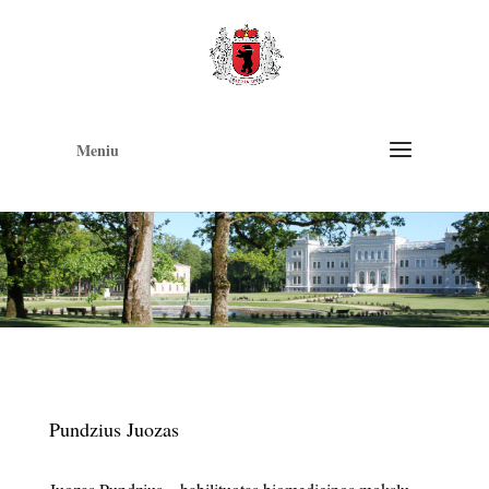
Op
too
Meniu
Pundzius Juozas