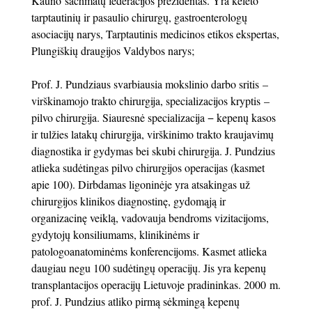
Kauno šachmatų federacijos prezidentas. Yra keleto
tarptautinių ir pasaulio chirurgų, gastroenterologų
asociacijų narys, Tarptautinis medicinos etikos ekspertas,
Plungiškių draugijos Valdybos narys;
Prof. J. Pundziaus svarbiausia mokslinio darbo sritis –
virškinamojo trakto chirurgija, specializacijos kryptis –
pilvo chirurgija. Siauresnė specializacija − kepenų kasos
ir tulžies latakų chirurgija, virškinimo trakto kraujavimų
diagnostika ir gydymas bei skubi chirurgija. J. Pundzius
atlieka sudėtingas pilvo chirurgijos operacijas (kasmet
apie 100). Dirbdamas ligoninėje yra atsakingas už
chirurgijos klinikos diagnostinę, gydomąją ir
organizacinę veiklą, vadovauja bendroms vizitacijoms,
gydytojų konsiliumams, klinikinėms ir
patologoanatominėms konferencijoms. Kasmet atlieka
daugiau negu 100 sudėtingų operacijų. Jis yra kepenų
transplantacijos operacijų Lietuvoje pradininkas. 2000 m.
prof. J. Pundzius atliko pirmą sėkmingą kepenų