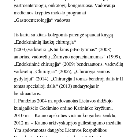
gastroenterologų, onkologų kongresuose. Vadovauja
medicinos krypties mokslo programai
„Gastroenterologija“ vadovas
Jis kartu su kitais kolegomis parengė spaudai knygą
„Endokrininių liaukų chirurgija“
(2003),vadovėlio „Klinikinis pilvo tyrimas“ (2008)
autorius, vadovėlių „Žarnyno nepraeinamumas“ (1999),
„Endokrininė chirurgija“ (2009) bendraautoris, vadovėlių
vadovėlių „Chirurgija“ (2006),
„Chirurgija šeimos
gydytojui“ (2014), „Chirurgija I tomas bendroji dalis ir II
tomas specialioji dalis“ (2013) sudarytojas ir
bendraautoris.
J. Pundzius 2004 m. apdovanotas Lietuvos didžiojo
kunigaikščio Gedimino ordino Karininko kryžiumi,
2010 m. – Kauno apskrities viršininko garbės ženklu,
2012 m. – Kauno arkivyskupijos gailestingumo medaliu.
Yra apdovanotas daugybe Lietuvos Respublikos