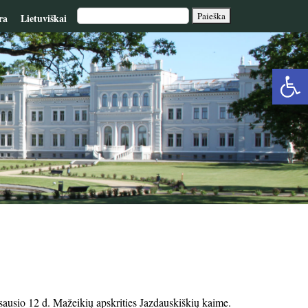
ra
Lietuviškai
Op
too
sausio 12 d. Mažeikių apskrities Jazdauskiškių kaime.