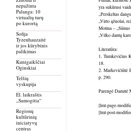
nepažinta
yra sukūrusi vaid
Palanga: 10
„Perskeltas dangu
virtualių turų
„Virto ąžuolai, r
po kurortą
Motina – „Sūnus p
Sofija
„Vilko dantų karo
Tyzenhauzaitė
ir jos kūrybinis
Literatūra:
palikimas
Tumkevičius K
Kunigaikščiai
18.
Oginskiai
Markevičiūtė E
p. 290.
Telšių
vyskupija
Parengė Danutė 
El. laikraštis
„Samogitia“
[lmt-page-modifie
Regionų
[lmt-post-modifie
kultūrinių
iniciatyvų
centras