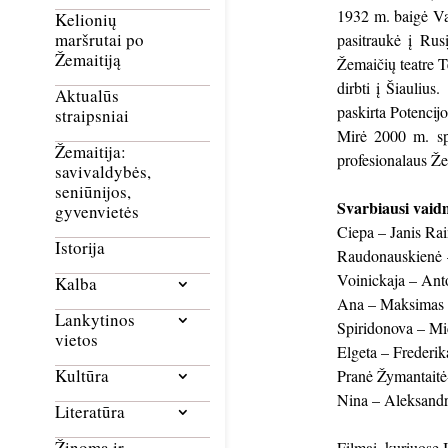
1932 m. baigė Va
Kelionių
maršrutai po
pasitraukė į Rus
Žemaitiją
Žemaičių teatre T
dirbti į Šiauliu
Aktualūs
paskirta Potencij
straipsniai
Mirė 2000 m. spa
Žemaitija:
profesionalaus Že
savivaldybės,
seniūnijos,
Svarbiausi vaid
gyvenvietės
Ciepa – Janis Rai
Istorija
Raudonauskienė –
Voinickaja – Ant
Kalba
Ana – Maksimas G
Lankytinos
Spiridonova – Mic
vietos
Elgeta – Frederi
Kultūra
Pranė Žymantaitė
Nina – Aleksandr
Literatūra
Žinoma ir
Filmai, kuriuose 