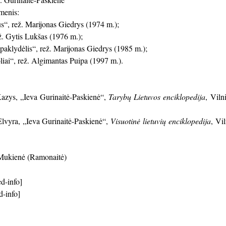
menis:
s“, rež. Marijonas Giedrys (1974 m.);
ež. Gytis Lukšas (1976 m.);
aklydėlis“, rež. Marijonas Giedrys (1985 m.);
liai“, rež. Algimantas Puipa (1997 m.).
azys, „Ieva Gurinaitė-Paskienė“,
Tarybų Lietuvos enciklopedija
, Viln
lvyra, „Ieva Gurinaitė-Paskienė“,
Visuotinė lietuvių enciklopedija
, Vi
Mukienė (Ramonaitė)
d-info]
d-info]