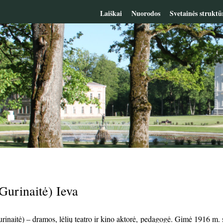
Laiškai
Nuorodos
Svetainės struktū
Gurinaitė) Ieva
rinaitė) – dramos, lėlių teatro ir kino aktorė, pedagogė. Gimė 1916 m. 