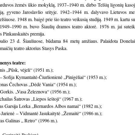
rduvos žemės ūkio mokyklą, 1937–1940 m. dirbo Telšių ligonių kasoje.
iją, gyveno Jaroslavlio srityje. 1942–1944 m. dalyvavo Lietuvos m
elšiuose. 1948 m. baigė prie šio teatro veikusią studiją. 1949 m. kartu s
s. 1949–1990 m. buvo Šiaulių dramos teatro aktorė. 1976 m. jai sutei
os Pinkauskaitės premija.
lio 23 d. Šiauliuose, būdama 84 metų amžiaus. Palaidota Donelaičio
maičių teatro aktorius Stasys Paska.
menys teatre:
nis „Pūsk, vėjeli“ (1951 m.);
 Sofija Kymantaitė-Čiurlionienė „Pinigėliai“ (1953 m.);
onas Čechovas „Dėdė Vania“ (1954 m.);
orkis. „Vasa Železnova“ (1956 m.);
hailas Šatrovas „Liepos šeštoji“ (1967 m.);
kas Garsija Lorka „Bernardos Albos namai“ (1982 m.);
-Jarienė – Vidmantė Jasukaitytė „Žemaitė“ (1986 m.);
as Galinas „ Retro“ (1996 m.).
I. Gurinaitė-Paskienė