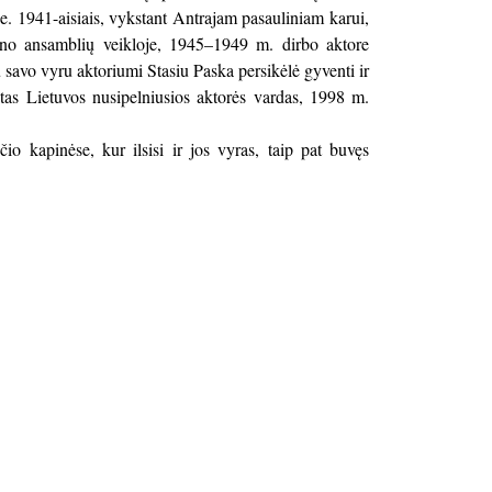
 1941-aisiais, vykstant Antrajam pasauliniam karui,
eno ansamblių veikloje, 1945–1949 m. dirbo aktore
u savo vyru aktoriumi Stasiu Paska persikėlė gyventi ir
ktas Lietuvos nusipelniusios aktorės vardas, 1998 m.
 kapinėse, kur ilsisi ir jos vyras, taip pat buvęs