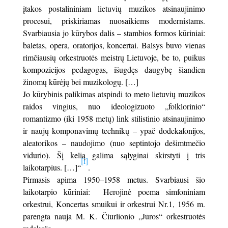
įtakos postalininiam lietuvių muzikos atsinaujinimo
procesui, priskiriamas nuosaikiems modernistams.
Svarbiausia jo kūrybos dalis – stambios formos kūriniai:
baletas, opera, oratorijos, koncertai. Balsys buvo vienas
rimčiausių orkestruotės meistrų Lietuvoje, be to, puikus
kompozicijos pedagogas, išugdęs daugybę šiandien
žinomų kūrėjų bei muzikologų. […]
Jo kūrybinis palikimas atspindi to meto lietuvių muzikos
raidos vingius, nuo ideologizuoto „folklorinio“
romantizmo (iki 1958 metų) link stilistinio atsinaujinimo
ir naujų komponavimų technikų – ypač dodekafonijos,
aleatorikos – naudojimo (nuo septintojo dešimtmečio
vidurio). Šį kelią galima sąlyginai skirstyti į tris
[i]
laikotarpius. […]“
.
Pirmasis apima 1950–1958 metus. Svarbiausi šio
laikotarpio kūriniai: Herojinė poema simfoniniam
orkestrui, Koncertas smuikui ir orkestrui Nr.1, 1956 m.
parengta nauja M. K. Čiurlionio „Jūros“ orkestruotės