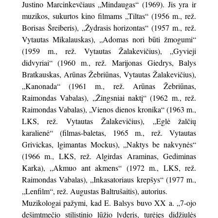
Justino Marcinkevčiaus „Mindaugas“ (1969). Jis yra ir
muzikos, sukurtos kino filmams „Tiltas“ (1956 m., rež.
Borisas Šreiberis), „Žydrasis horizontas“ (1957 m., rež.
Vytautas Mikalauskas), „Adomas nori būti žmogumi“
(1959 m., rež. Vytautas Žalakevičius), „Gyvieji
didvyriai“ (1960 m., rež. Marijonas Giedrys, Balys
Bratkauskas, Arūnas Žebriūnas, Vytautas Žalakevičius),
„Kanonada“ (1961 m., rež. Arūnas Žebriūnas,
Raimondas Vabalas), „Žingsniai naktį“ (1962 m., rež.
Raimondas Vabalas), „Vienos dienos kronika“ (1963 m.,
LKS, rež. Vytautas Žalakevičius), „Eglė žalčių
karalienė“ (filmas-baletas, 1965 m., rež. Vytautas
Grivickas, lgimantas Mockus), „Naktys be nakvynės“
(1966 m., LKS, rež. Algirdas Araminas, Gediminas
Karka), „Akmuo ant akmens“ (1972 m., LKS, rež.
Raimondas Vabalas), „Inkasatoriaus krepšys“ (1977 m.,
„Lenfilm“, rež. Augustas Baltrušaitis), autorius.
Muzikologai pažymi, kad E. Balsys buvo XX a. „7-ojo
dešimtmečio stilistinio lūžio lyderis, turėjęs didžiulės