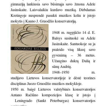
gimnaziją lankiusia savo būsimąja savo žmona Adele
Jasinskaite. Laisvalaikiu kurdavo muziką. Dirbdamas
Kretingoje nusprendė pasukti muzikos keliu ir įstojo
mokytis į Kauno J. Gruodžio konservatoriją.
1948 m. rugpjūčio 14 d. E.
Balsys susituokė su Adele
Jasinskaite. Santuokoje su ja
praleido visą likusį savo
gyvenimą – 36 metus.
Užaugino dukrą Dalią ir
sūnų Audrių.
1948–1950 m.
studijavo Lietuvos konservatorijoje ir dėstė teorines
disciplinas Juozo Gruodžio muzikos mokykloje.
1950 m. baigė Lietuvos valstybinės konservatorijos
Antano Račiūno kompozicijos klasę ir įstojo į
Leningrado (Sankt Peterburgas) konservatorijos