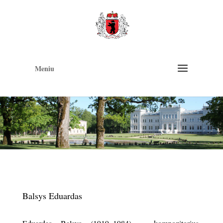
Op
too
Meniu
Balsys Eduardas