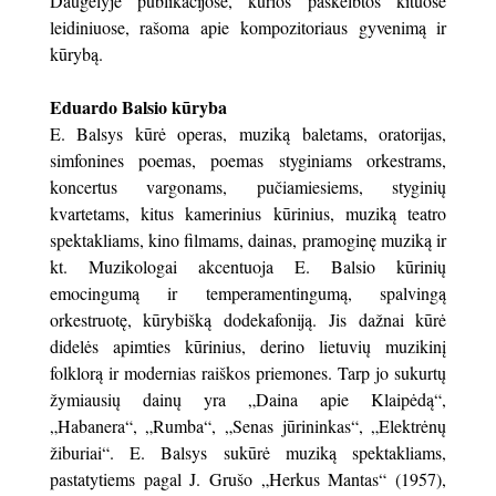
Daugelyje publikacijose, kurios paskelbtos kituose
leidiniuose, rašoma apie kompozitoriaus gyvenimą ir
kūrybą.
Eduardo Balsio kūryba
E. Balsys kūrė operas, muziką baletams, oratorijas,
simfonines poemas, poemas styginiams orkestrams,
koncertus vargonams, pučiamiesiems, styginių
kvartetams, kitus kamerinius kūrinius, muziką teatro
spektakliams, kino filmams, dainas, pramoginę muziką ir
kt. Muzikologai akcentuoja E. Balsio kūrinių
emocingumą ir temperamentingumą, spalvingą
orkestruotę, kūrybišką dodekafoniją. Jis dažnai kūrė
didelės apimties kūrinius, derino lietuvių muzikinį
folklorą ir modernias raiškos priemones. Tarp jo sukurtų
žymiausių dainų yra „Daina apie Klaipėdą“,
„Habanera“, „Rumba“, „Senas jūrininkas“, „Elektrėnų
žiburiai“. E. Balsys sukūrė muziką spektakliams,
pastatytiems pagal J. Grušo „Herkus Mantas“ (1957),