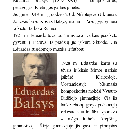
Eduardas Balsys (1919–1984) – kompozitorius,
pedagogas, Kretingos garbės pilietis.
Jis gimė 1919 m. gruodžio 20 d. Nikolajeve (Ukraina).
Jo tėvas buvo Kostas Balsys, mama – Pavolgyje gimusi
vokietė Barbora Renner.
1921 m. Eduardo tėvai su trimis savo vaikais persikėlė
gyventi į Lietuvą. Iš pradžių jie įsikūrė Skuode. Čia
Eduardas susidomėjo muzika ir futbolu.
1928 m. Eduardas kartu su
tėvais ir kitais šeimos nariais
įsikūrė Klaipėdoje.
Uostamiestyje būsimasis
kompozitorius mokėsi Vytauto
Didžiojo gimnazijoje. Čia jis
lankė chorą, grojo pučiamųjų
orkestre altu ir tūba, sportavo
– mėgo futbolą, krepšinį,
gimnastiką. Šioje gimnazijoje jis gavo ir pirmąsias