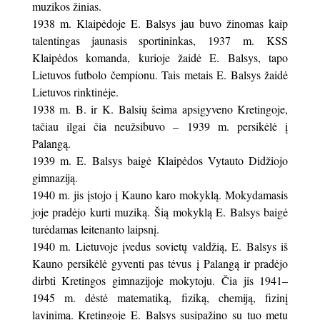
muzikos žinias.
1938 m. Klaipėdoje E. Balsys jau buvo žinomas kaip
talentingas jaunasis sportininkas, 1937 m. KSS
Klaipėdos komanda, kurioje žaidė E. Balsys, tapo
Lietuvos futbolo čempionu. Tais metais E. Balsys žaidė
Lietuvos rinktinėje.
1938 m. B. ir K. Balsių šeima apsigyveno Kretingoje,
tačiau ilgai čia neužsibuvo – 1939 m. persikėlė į
Palangą.
1939 m. E. Balsys baigė Klaipėdos Vytauto Didžiojo
gimnaziją.
1940 m. jis įstojo į Kauno karo mokyklą. Mokydamasis
joje pradėjo kurti muziką. Šią mokyklą E. Balsys baigė
turėdamas leitenanto laipsnį.
1940 m. Lietuvoje įvedus sovietų valdžią, E. Balsys iš
Kauno persikėlė gyventi pas tėvus į Palangą ir pradėjo
dirbti Kretingos gimnazijoje mokytoju. Čia jis 1941–
1945 m. dėstė matematiką, fiziką, chemiją, fizinį
lavinimą. Kretingoje E. Balsys susipažino su tuo metu