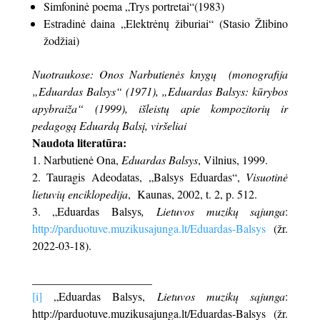
Simfoninė poema „Trys portretai“(1983)
Estradinė daina „Elektrėnų žiburiai“ (Stasio Žlibino
žodžiai)
Nuotraukose: Onos Narbutienės knygų (monografija
„Eduardas Balsys“ (1971), „Eduardas Balsys: kūrybos
apybraiža“
(1999), išleistų apie kompozitorių ir
pedagogą Eduardą Balsį, viršeliai
Naudota literatūra:
Narbutienė Ona,
Eduardas Balsys
, Vilnius, 1999.
Tauragis Adeodatas, „Balsys Eduardas“,
Visuotinė
lietuvių enciklopedija
, Kaunas, 2002, t. 2, p. 512.
„Eduardas Balsys
, Lietuvos muzikų sąjunga
:
http://parduotuve.muzikusajunga.lt/Eduardas-Balsys
(žr.
2022-03-18).
_____________________
[i]
„Eduardas Balsys,
Lietuvos muzikų sąjunga
:
http://parduotuve.muzikusajunga.lt/Eduardas-Balsys (žr.