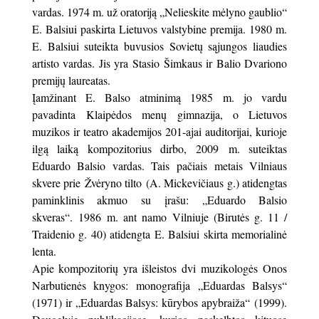
vardas. 1974 m. už oratoriją „Nelieskite mėlyno gaublio“
E. Balsiui paskirta Lietuvos valstybine premija. 1980 m.
E. Balsiui suteikta buvusios Sovietų sąjungos liaudies
artisto vardas. Jis yra Stasio Šimkaus ir Balio Dvariono
premijų laureatas.
Įamžinant E. Balso atminimą 1985 m. jo vardu
pavadinta Klaipėdos menų gimnazija, o Lietuvos
muzikos ir teatro akademijos 201-ajai auditorijai, kurioje
ilgą laiką kompozitorius dirbo, 2009 m. suteiktas
Eduardo Balsio vardas. Tais pačiais metais Vilniaus
skvere prie Žvėryno tilto (A. Mickevičiaus g.) atidengtas
paminklinis akmuo su įrašu: „Eduardo Balsio
skveras“. 1986 m. ant namo Vilniuje (Birutės g. 11 /
Traidenio g. 40) atidengta E. Balsiui skirta memorialinė
lenta.
Apie kompozitorių yra išleistos dvi muzikologės Onos
Narbutienės knygos: monografija „Eduardas Balsys“
(1971) ir „Eduardas Balsys: kūrybos apybraiža“
(1999).