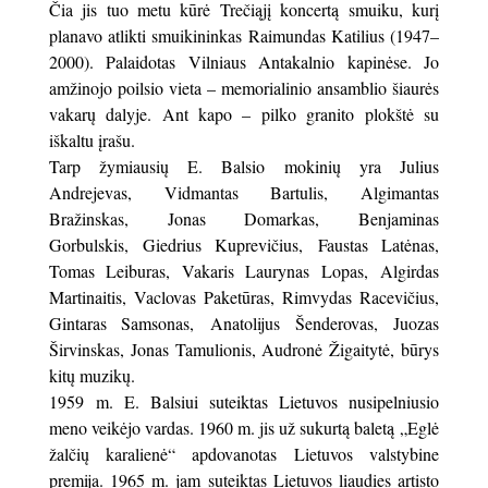
Čia jis tuo metu kūrė Trečiąjį koncertą smuiku, kurį
planavo atlikti smuikininkas Raimundas Katilius (1947–
2000). Palaidotas Vilniaus Antakalnio kapinėse. Jo
amžinojo poilsio vieta – memorialinio ansamblio šiaurės
vakarų dalyje. Ant kapo – pilko granito plokštė su
iškaltu įrašu.
Tarp žymiausių E. Balsio mokinių yra Julius
Andrejevas, Vidmantas Bartulis, Algimantas
Bražinskas, Jonas Domarkas, Benjaminas
Gorbulskis, Giedrius Kuprevičius, Faustas Latėnas,
Tomas Leiburas, Vakaris Laurynas Lopas, Algirdas
Martinaitis, Vaclovas Paketūras, Rimvydas Racevičius,
Gintaras Samsonas, Anatolijus Šenderovas, Juozas
Širvinskas, Jonas Tamulionis, Audronė Žigaitytė, būrys
kitų muzikų.
1959 m. E. Balsiui suteiktas Lietuvos nusipelniusio
meno veikėjo vardas. 1960 m. jis už sukurtą baletą „Eglė
žalčių karalienė“ apdovanotas Lietuvos valstybine
premija. 1965 m. jam suteiktas Lietuvos liaudies artisto