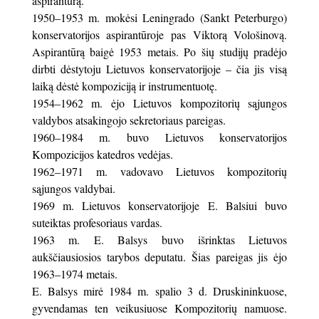
aspirantūrą.
1950–1953 m. mokėsi Leningrado (Sankt Peterburgo)
konservatorijos aspirantūroje pas Viktorą Vološinovą.
Aspirantūrą baigė 1953 metais. Po šių studijų pradėjo
dirbti dėstytoju Lietuvos konservatorijoje – čia jis visą
laiką dėstė kompoziciją ir instrumentuotę.
1954–1962 m. ėjo Lietuvos kompozitorių sąjungos
valdybos atsakingojo sekretoriaus pareigas.
1960–1984 m. buvo Lietuvos konservatorijos
Kompozicijos katedros vedėjas.
1962–1971 m. vadovavo Lietuvos kompozitorių
sąjungos valdybai.
1969 m. Lietuvos konservatorijoje E. Balsiui buvo
suteiktas profesoriaus vardas.
1963 m. E. Balsys buvo išrinktas Lietuvos
aukščiausiosios tarybos deputatu. Šias pareigas jis ėjo
1963–1974 metais.
E. Balsys mirė 1984 m. spalio 3 d. Druskininkuose,
gyvendamas ten veikusiuose Kompozitorių namuose.