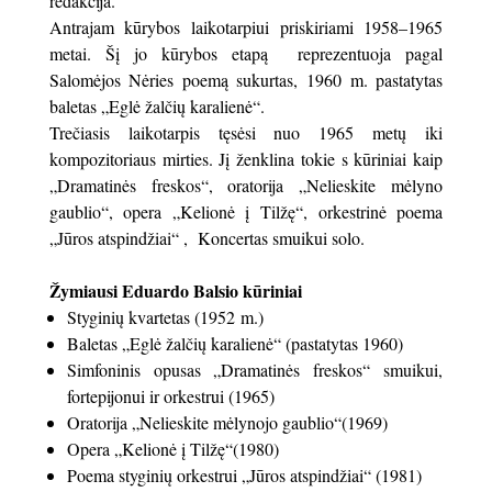
redakcija.
Antrajam kūrybos laikotarpiui priskiriami 1958–1965
metai. Šį jo kūrybos etapą reprezentuoja pagal
Salomėjos Nėries poemą sukurtas, 1960 m. pastatytas
baletas „Eglė žalčių karalienė“.
Trečiasis laikotarpis tęsėsi nuo 1965 metų iki
kompozitoriaus mirties. Jį ženklina tokie s kūriniai kaip
„Dramatinės freskos“, oratorija „Nelieskite mėlyno
gaublio“, opera „Kelionė į Tilžę“, orkestrinė poema
„Jūros atspindžiai“ , Koncertas smuikui solo.
Žymiausi Eduardo Balsio kūriniai
Styginių kvartetas (1952 m.)
Baletas „Eglė žalčių karalienė“ (pastatytas 1960)
Simfoninis opusas „Dramatinės freskos“ smuikui,
fortepijonui ir orkestrui (1965)
Oratorija „Nelieskite mėlynojo gaublio“(1969)
Opera „Kelionė į Tilžę“(1980)
Poema styginių orkestrui „Jūros atspindžiai“ (1981)