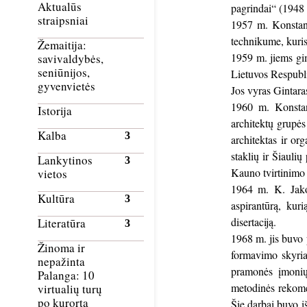
Aktualūs
pagrindai“ (1948 
straipsniai
1957 m. Konstant
technikume, kuris
Žemaitija:
1959 m. jiems gim
savivaldybės,
seniūnijos,
Lietuvos Respubl
gyvenvietės
Jos vyras Gintaras
1960 m. Konstant
Istorija
architektų grupės
Kalba
architektas ir or
staklių ir Šiauli
Lankytinos
Kauno tvirtinimo 
vietos
1964 m. K. Jakov
Kultūra
aspirantūrą, kur
disertaciją.
Literatūra
1968 m. jis buvo p
Žinoma ir
formavimo skyriau
nepažinta
pramonės įmonių,
Palanga: 10
metodinės rekomen
virtualių turų
po kurortą
Šie darbai buvo i