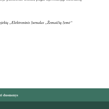
rojektą „Elektroninis žurnalas „Žemaičių žemė“
ri duomenys