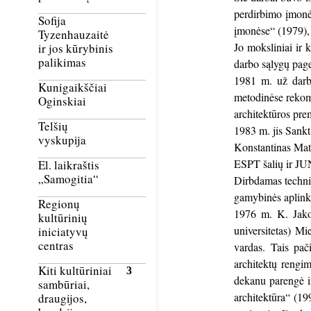
perdirbimo įmonė
Sofija
įmonėse“ (1979),
Tyzenhauzaitė
Jo moksliniai ir 
ir jos kūrybinis
palikimas
darbo sąlygų pag
1981 m. už darbų
Kunigaikščiai
metodinėse rekom
Oginskiai
architektūros prem
Telšių
1983 m. jis Sankt
vyskupija
Konstantinas Mate
ESPT šalių ir J
El. laikraštis
„Samogitia“
Dirbdamas technin
gamybinės aplinko
Regionų
1976 m. K. Jakov
kultūrinių
universitetas) M
iniciatyvų
centras
vardas. Tais pač
architektų rengi
Kiti kultūriniai
dekanu parengė ir
sambūriai,
architektūra“ (19
draugijos,