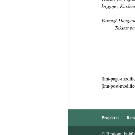
knygoje „Kuršėnų
Parengė Danguol
Tekstas pa
[lmt-page-modifie
[lmt-post-modifie
Projektai
Rem
© Regionų kultūri