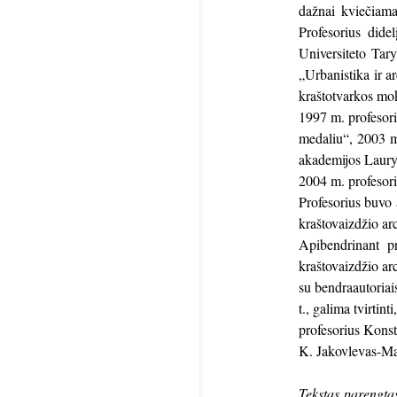
dažnai kviečiama
Profesorius dide
Universiteto Tar
„Urbanistika ir a
kraštotvarkos mok
1997 m. profesor
medaliu“, 2003 m
akademijos Laury
2004 m. profesori
Profesorius buvo 
kraštovaizdžio ar
Apibendrinant pr
kraštovaizdžio ar
su bendraautoriais
t., galima tvirtin
profesorius Kons
K. Jakovlevas-Ma
Tekstas parengta