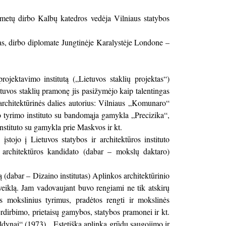
metų dirbo Kalbų katedros vedėja Vilniaus statybos
a.
ijas, dirbo diplomate Jungtinėje Karalystėje Londone –
jektavimo institutą („Lietuvos staklių projektas“)
etuvos staklių pramonę jis pasižymėjo kaip talentingas
 architektūrinės dalies autorius: Vilniaus „Komunaro“
io tyrimo instituto su bandomąja gamykla „Precizika“,
nstituto su gamykla prie Maskvos ir kt.
tojo į Lietuvos statybos ir architektūros instituto
 architektūros kandidato (dabar – mokslų daktaro)
ą (dabar – Dizaino institutas) Aplinkos architektūrinio
veiklą. Jam vadovaujant buvo rengiami ne tik atskirų
s mokslinius tyrimus, pradėtos rengti ir mokslinės
dirbimo, prietaisų gamybos, statybos pramonei ir kt.
eldynai“ (1973), „Estetiška aplinka grūdų saugojimo ir