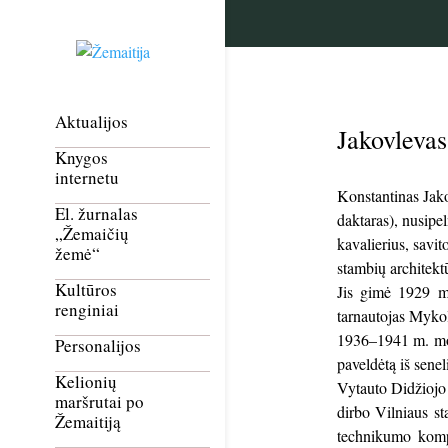
Aktualijos
Jakovleva
Knygos
internetu
Konstantinas Jako
El. žurnalas
daktaras), nusipe
„Žemaičių
kavalierius, savi
žemė“
stambių architektū
Kultūros
Jis gimė 1929 m.
renginiai
tarnautojas Myko
1936–1941 m. mok
Personalijos
paveldėtą iš sene
Kelionių
Vytauto Didžiojo 
maršrutai po
dirbo Vilniaus st
Žemaitiją
technikumo kompl