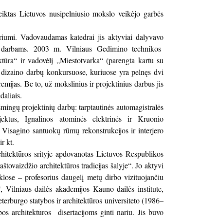
iktas Lietuvos nusipelniusio mokslo veikėjo garbės
riumi. Vadovaudamas katedrai jis aktyviai dalyvavo
tų darbams. 2003 m. Vilniaus Gedimino technikos
ktūra“ ir vadovėlį „Miestotvarka“ (parengta kartu su
os dizaino darbų konkursuose, kuriuose yra pelnęs dvi
emijas. Be to, už mokslinius ir projektinius darbus jis
aliais.
šmingų projektinių darbų: tarptautinės automagistralės
ektus, Ignalinos atominės elektrinės ir Kruonio
, Visagino santuokų rūmų rekonstrukcijos ir interjero
r kt.
hitektūros srityje apdovanotas Lietuvos Respublikos
ovaizdžio architektūros tradicijas šalyje“. Jo aktyvi
klose – profesorius daugelį metų dirbo vizituojančiu
, Vilniaus dailės akademijos Kauno dailės institute,
erburgo statybos ir architektūros universiteto (1986–
s architektūros disertacijoms ginti nariu. Jis buvo