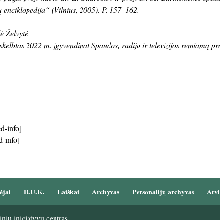
 enciklopedija“ (Vilnius, 2005). P. 157–162.
ė Želvytė
skelbtas 2022 m. įgyvendinat Spaudos, radijo ir televizijos remiamą p
d-info]
d-info]
ėjai
D.U.K.
Laiškai
Archyvas
Personalijų archyvas
Atvi
nių iniciatyvų centras