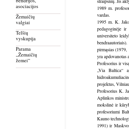
bendrijos,
straipsnių. Jis ak
asociacijos
1989 m. profesor
vardas.
Žemaičių
1995 m. K. Jakov
valgiai
pedagoginėje ir
Telšių
universiteto leid
vyskupija
bendraautoriais).
Parama
pirmąsias (1979, 1
„Žemaičių
yra apdovanotas a
žemei“
Profesorius ir vi
„Via Baltica“ a
hidroakumuliacinė
projektus, Vilniau
Profesorius K. J
Aplinkos ministro
mokslinė ir kūry
profesoriumi Bal
Kauno technologij
1991) ir Maskvos