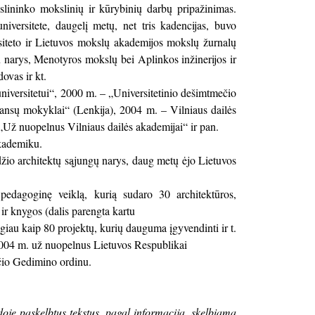
slininko mokslinių ir kūrybinių darbų pripažinimas.
iversitete, daugelį metų, net tris kadencijas, buvo
rsiteto ir Lietuvos mokslų akademijos mokslų žurnalų
jų narys, Menotyros mokslų bei Aplinkos inžinerijos ir
ovas ir kt.
iversitetui“, 2000 m. – „Universitetinio dešimtmečio
ansų mokyklai“ (Lenkija), 2004 m. – Vilniaus dailės
Už nuopelnus Vilniaus dailės akademijai“ ir pan.
akademiku.
džio architektų sąjungų narys, daug metų ėjo Lietuvos
pedagoginę veiklą, kurią sudaro 30 architektūros,
ir knygos (dalis parengta kartu
ugiau kaip 80 projektų, kurių dauguma įgyvendinti ir t.
ėl 2004 m. už nuopelnus Lietuvos Respublikai
čio Gedimino ordinu.
doje paskelbtus tekstus, pagal informaciją, skelbiamą