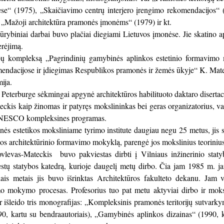
se“ (1975), „Skaičiavimo centrų interjero įrengimo rekomendacijos“ 
 „Mažoji architektūra pramonės įmonėms“ (1979) ir kt.
kūrybiniai darbai buvo plačiai diegiami Lietuvos įmonėse. Jie skatino a
erėjimą.
 kompleksą „Pagrindinių gamybinės aplinkos estetinio formavimo m
endacijose ir įdiegimas Respublikos pramonės ir žemės ūkyje“ K. Matec
ija.
 Peterburge sėkmingai apgynė architektūros habilituoto daktaro disertaci
ckis kaip žinomas ir patyręs mokslininkas bei geras organizatorius, v
UNESCO kompleksines programas.
ės estetikos moksliniame tyrimo institute daugiau negu 25 metus, jis s
s architektūrinio formavimo mokyklą, parengė jos mokslinius teoriniu
levas-Mateckis buvo pakviestas dirbti į Vilniaus inžinerinio staty
iestų statybos katedrą, kurioje daugelį metų dirbo. Čia jam 1985 m. 
iais metais jis buvo išrinktas Architektūros fakulteto dekanu. Jam 
mo mokymo procesas. Profesorius tuo pat metu aktyviai dirbo ir mok
 išleido tris monografijas: „Kompleksinis pramonės teritorijų sutvark
90, kartu su bendraautoriais), „Gamybinės aplinkos dizainas“ (1990, k