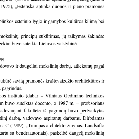
(1975), „Estetiška aplinka duonos ir pieno pramonės
plinkos estetinio lygio ir gamybos kultūros kilimą bei
okslinių principų sukūrimas, jų taikymas šakinėse
kiui buvo suteikta Lietuvos valstybinė
ją.
adovavo ir daugeliui mokslinių darbų, atliekamų pagal
ukūrė savitą pramonės kraštovaizdžio architektūros ir
s pagrindus.
bos instituto (dabar – Vilniaus Gedimino technikos
jam buvo suteiktas docento, o 1987 m. – profesoriaus
vadovaujant fakultete iš pagrindų buvo pertvarkytas
slinį darbą, vadovavo aspirantų darbams. Dirbdamas
ymas“ (1989), „Trumpas architekto žinynas. Landšafto
artu su bendraautoriais), paskelbė daugelį mokslinių