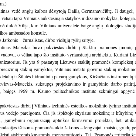
m.).
inas vedė anglų kalbos dėstytoją Dalilą Germanavičiūtę. Ji daugelį 
 vėliau tapo Vilniaus aukštesniąja statybos ir dizaino mokykla, kolegij
ė duktė Vilija, kuri Vilniaus universitete baigė anglų filologijos stud
ikos ambasados konsule.
 Jatkonis – žurnalistas, dirbo viešųjų ryšių srityje.
inas Mateckis buvo pakviestas dirbti į Staklių pramonės įmonių pro
 vadovu, o vėliau tapo šio instituto vyriausiuoju architektu. Kuriant Li
ganizatorius. Jis yra 9 pastatytų Lietuvos staklių pramonės kompleksų
ų precizinių staklių gamyklos, Vilniaus metalo pjovimo staklių mokslin
detalių ir Šilutės hidraulinių pavarų gamyklos, Kiržačiaus instrumentų i
levas-Mateckis, sukaupęs projektavimo ir gamybinio darbo patirtį, įs
ią baigęs 1969 m. Kauno politechnikos institute sėkmingai apgynė
akviestas dirbti į Vilniaus techninės estetikos mokslinio tyrimo institut
s vedėjo pareigoms. Čia jis išplėtojo skyriaus mokslinę ir kūrybinę 
 gamybinių organizacijų aplinkos formavimo projektai, bet, atliku
dacijos ištisoms pramonės ūkio šakoms – lengvajai, maisto, grūdų per
šleisti atskiromis knygomis, monografijomis. Tai „Pramonės teritorijų ž