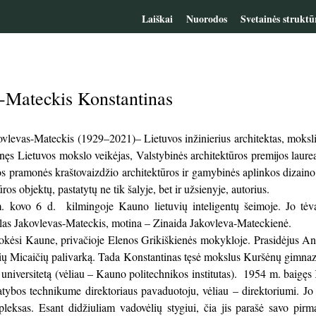
Laiškai
Nuorodos
Svetainės struktū
s-Mateckis Konstantinas
vlevas-Mateckis (1929–2021)– Lietuvos inžinierius architektas, mokslin
lnęs Lietuvos mokslo veikėjas, Valstybinės architektūros premijos laur
tos pramonės kraštovaizdžio architektūros ir gamybinės aplinkos dizaino
ros objektų, pastatytų ne tik šalyje, bet ir užsienyje, autorius.
 kovo 6 d. kilmingoje Kauno lietuvių inteligentų šeimoje. Jo tėva
las Jakovlevas-Mateckis, motina – Zinaida Jakovleva-Mateckienė.
ėsi Kaune, privačioje Elenos Grikiškienės mokykloje. Prasidėjus Antr
lių Micaičių palivarką. Tada Konstantinas tęsė mokslus Kuršėnų gimnazi
universitetą (vėliau – Kauno politechnikos institutas). 1954 m. baigęs 
atybos technikume direktoriaus pavaduotoju, vėliau – direktoriumi. Jo 
eksas. Esant didžiuliam vadovėlių stygiui, čia jis parašė savo pirmą