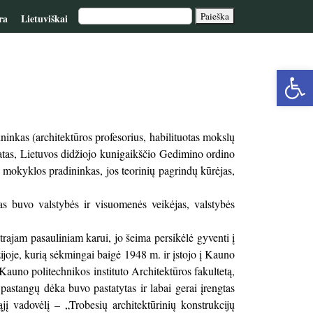
ra
Lietuviškai
Op
too
inkas (architektūros profesorius, habilituotas mokslų
eatas, Lietuvos didžiojo kunigaikščio Gedimino ordino
 mokyklos pradininkas, jos teorinių pagrindų kūrėjas,
s buvo valstybės ir visuomenės veikėjas, valstybės
ajam pasauliniam karui, jo šeima persikėlė gyventi į
joje, kurią sėkmingai baigė 1948 m. ir įstojo į Kauno
Kauno politechnikos instituto Architektūros fakultetą,
pastangų dėka buvo pastatytas ir labai gerai įrengtas
jį vadovėlį – „Trobesių architektūrinių konstrukcijų