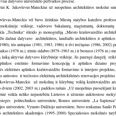
tyviai dalyvavo universiteto pertvarkos procese.
iui K. Jakovlevui-Mateckiui už nuopelnus architektūros mokslui sute
levas-Mateckis vėl buvo išrinktas Miestų statybos katedros profeso
 mokslinėje veikloje, vadovavo bakalaurų, magistrantų, doktoran
ykla „Technika“ išleido jo monografiją „Miesto kraštovaizdžio archite
 Jis dažnai dalyvavo architektūros, landšafto architektūros ir aplink
980), tris antrąsias (1981, 1983, 1986) ir dvi trečiąsias (1986, 2002) pr
ukso (1978 m.), trimis sidabro (l979–1963 m.) ir bronzos (1976 m.) med
są laiką aktyviai dalyvavo kūrybinėje veikloje. Jis parengė daugelį reik
plinkos estetinio formavimo koncepciją ir aplinkos dizaino proj
s elektrinės aplinkos kraštovaizdžio formavimo ir interjero projektus
s antrosios ir trečiosios elektrinių architektūrinės renovacijos projektus i
akovlevas-Mateckis už mokslinę ir kūrybinę veiklą kraštovaizdžio arc
 dviem (2002, 2003 m.) padėkos raštais „Už nuopelnus puoselėjant krašt
binė veikla neliko nepastebėta Lietuvos ir užsienio aukštosiose moky
tstogės politechnikos universitete, Romos universitete „La Sapienza“
os universitete, Vytauto Didžiojo universitete, buvo renkamas Sankt Pet
 architektūros akademijos (1995–2000) Specialiosios mokslinės tarybo