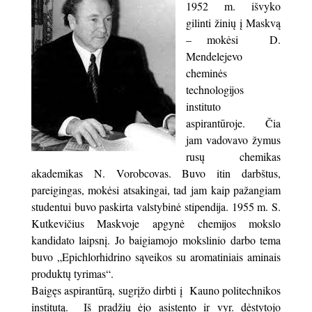
1952 m. išvyko
gilinti žinių į Maskvą
– mokėsi D.
Mendelejevo
cheminės
technologijos
instituto
aspirantūroje. Čia
jam vadovavo žymus
rusų chemikas
akademikas N. Vorobcovas. Buvo itin darbštus,
pareigingas, mokėsi atsakingai, tad jam kaip pažangiam
studentui buvo paskirta valstybinė stipendija. 1955 m. S.
Kutkevičius Maskvoje apgynė chemijos mokslo
kandidato laipsnį. Jo baigiamojo mokslinio darbo tema
buvo „Epichlorhidrino sąveikos su aromatiniais aminais
produktų tyrimas“.
Baigęs aspirantūrą, sugrįžo dirbti į Kauno politechnikos
institutą. Iš pradžių ėjo asistento ir vyr. dėstytojo