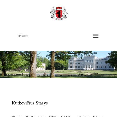
Op
too
Meniu
Kutkevičius Stasys