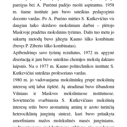
pareigas bei A. Purėnui padėjo ruošti aspirantus. 1958
m. šiame institute jam buvo suteiktas pedagoginis
docento vardas. Po A. Purėno mirties S. Kutkevičius vis
daugiau laiko skirdavo moksliniam darbui – plėtojo
Maskvoje pradėtus mokslinius tyrimus. Dalis tuo metu jo
sukurtų metodų buvo įdiegta Kauno šilko kombinate
(buvęs P. Ziberto šilko kombinatas).
Apibendrinęs savo tyrimų rezultatus, 1972 m. apgynė
disertaciją ir jam buvo suteiktas chemijos mokslų daktaro
laipsnis. Na o 1977 m. Kauno politechnikos institute S.
Kutkevičiui suteiktas profesoriaus vardas.
1980 m. jo vadovaujama mokslininkų grupė mokslinių
interesų sritį labai išplėtė. Jų atradimai buvo išbandomi
Vilniaus ir Maskvos moksliniuose institutuose.
Sovietmečiu svarbiausia S. Kutkevičiaus mokslinių
interesų sritis buvo aromatinių aminų ir azoto turinčių
heterociklinių junginių sintezė, kuri buvo pritaikyta
amorfiniams mažos molekulinės masės junginiams,