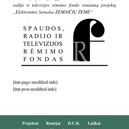
radijo ir televizijos rėmimo fondo remiamą projektą
„Elektroninis žurnalas ŽEMAIČIŲ ŽEMĖ“
[lmt-page-modified-info]
[lmt-post-modified-info]
Projektai
Remėjai
D.U.K.
Laiškai