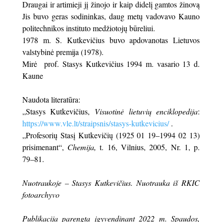
Draugai ir artimieji jį žinojo ir kaip didelį gamtos žinovą
Jis buvo geras sodininkas, daug metų vadovavo Kauno
politechnikos instituto medžiotojų būreliui.
1978 m. S. Kutkevičius buvo apdovanotas Lietuvos
valstybinė premija (1978).
Mirė prof. Stasys Kutkevičius 1994 m. vasario 13 d.
Kaune
Naudota literatūra:
„Stasys Kutkevičius,
Visuotinė lietuvių enciklopedija
:
https://www.vle.lt/straipsnis/stasys-kutkevicius/
.
„Profesorių Stasį Kutkevičių (1925 01 19–1994 02 13)
prisimenant“,
Chemija,
t. 16, Vilnius, 2005, Nr. 1, p.
79–81.
Nuotraukoje – Stasys Kutkevičius. Nuotrauka iš RKIC
fotoarchyvo
Publikacija parengta įgyvendinant 2022 m. Spaudos,