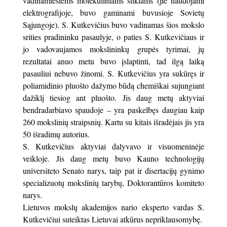
vadinamiesiems molekuliniams stiklams (jie naudojami
elektrografijoje, buvo gaminami buvusioje Sovietų
Sąjungoje). S. Kutkevičius buvo vadinamas šios mokslo
srities pradininku pasaulyje, o paties S. Kutkevičiaus ir
jo vadovaujamos mokslininkų grupės tyrimai, jų
rezultatai anuo metu buvo įslaptinti, tad ilgą laiką
pasauliui nebuvo žinomi. S. Kutkevičius yra sukūręs ir
poliamidinio pluošto dažymo būdą chemiškai sujungiant
dažiklį tiesiog ant pluošto. Jis daug metų aktyviai
bendradarbiavo spaudoje – yra paskelbęs daugiau kaip
260 mokslinių straipsnių. Kartu su kitais išradėjais jis yra
50 išradimų autorius.
S. Kutkevičius aktyviai dalyvavo ir visuomeninėje
veikloje. Jis daug metų buvo Kauno technologijų
universiteto Senato narys, taip pat ir disertacijų gynimo
specializuotų mokslinių tarybų, Doktorantūros komiteto
narys.
Lietuvos mokslų akademijos nario eksperto vardas S.
Kutkevičiui suteiktas Lietuvai atkūrus nepriklausomybę.