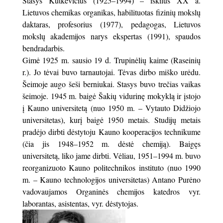
Stasys Kutkevičius (1925–1994) – iškilus XX a.
Lietuvos chemikas organikas, habilituotas fizinių mokslų
daktaras, profesorius (1977), pedagogas, Lietuvos
mokslų akademijos narys ekspertas (1991), spaudos
bendradarbis.
Gimė 1925 m. sausio 19 d. Trupinėlių kaime (Raseinių
r.). Jo tėvai buvo tarnautojai. Tėvas dirbo miško urėdu.
Šeimoje augo šeši berniukai. Stasys buvo trečias vaikas
šeimoje. 1945 m. baigė Šakių vidurinę mokyklą ir įstojo
į Kauno universitetą (nuo 1950 m. – Vytauto Didžiojo
universitetas), kurį baigė 1950 metais. Studijų metais
pradėjo dirbti dėstytoju Kauno kooperacijos technikume
(čia jis 1948–1952 m. dėstė chemiją). Baigęs
universitetą, liko jame dirbti. Vėliau, 1951–1994 m. buvo
reorganizuoto Kauno politechnikos instituto (nuo 1990
m. – Kauno technologijos universitetas) Antano Purėno
vadovaujamos Organinės chemijos katedros vyr.
laborantas, asistentas, vyr. dėstytojas.