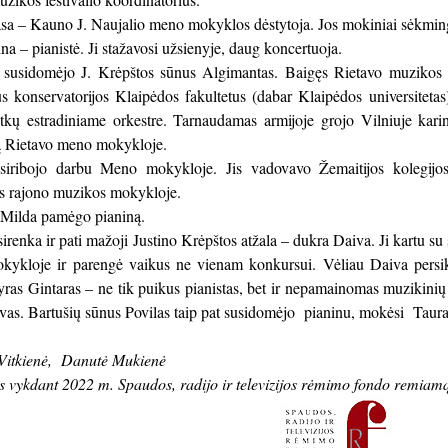
sa – Kauno J. Naujalio meno mokyklos dėstytoja. Jos mokiniai sėkminga
a – pianistė. Ji stažavosi užsienyje, daug koncertuoja.
a susidomėjo J. Krėpštos sūnus Algimantas. Baigęs Rietavo muzikos m
s konservatorijos Klaipėdos fakultetus (dabar Klaipėdos universitetas
tkų estradiniame orkestre. Tarnaudamas armijoje grojo Vilniuje kari
tą Rietavo meno mokykloje.
siribojo darbu Meno mokykloje. Jis vadovavo Žemaitijos kolegijo
ės rajono muzikos mokykloje.
 Milda pamėgo pianiną.
asirenka ir pati mažoji Justino Krėpštos atžala – dukra Daiva. Ji kartu s
ykloje ir parengė vaikus ne vienam konkursui. Vėliau Daiva persik
ras Gintaras – ne tik puikus pianistas, bet ir nepamainomas muzikini
yvas. Bartušių sūnus Povilas taip pat susidomėjo pianinu, mokėsi Tau
Vitkienė, Danutė Mukienė
as vykdant 2022 m. Spaudos, radijo ir televizijos rėmimo fondo remia