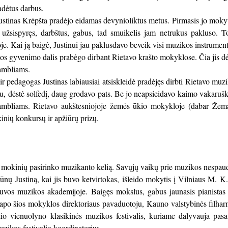
radėtus darbus.
ustinas Krėpšta pradėjo eidamas devynioliktus metus. Pirmasis jo mok
 užsispyręs, darbštus, gabus, tad smuikelis jam netrukus pakluso. T
. Kai ją baigė, Justinui jau paklusdavo beveik visi muzikos instrumenta
tos gyvenimo dalis prabėgo dirbant Rietavo krašto mokyklose. Čia jis 
ambliams.
r pedagogas Justinas labiausiai atsiskleidė pradėjęs dirbti Rietavo m
u, dėstė solfedį, daug grodavo pats. Be jo neapsieidavo kaimo vakaru
ambliams. Rietavo aukštesniojoje žemės ūkio mokykloje (dabar Žemait
inių konkursų ir apžiūrų prizų.
mokinių pasirinko muzikanto kelią. Savųjų vaikų prie muzikos nespaudė
nų Justiną, kai jis buvo ketvirtokas, išleido mokytis į Vilniaus M. 
etuvos muzikos akademijoje. Baigęs mokslus, gabus jaunasis pianista
apo šios mokyklos direktoriaus pavaduotoju, Kauno valstybinės filharm
lio vienuolyno klasikinės muzikos festivalis, kuriame dalyvauja pasa
uzikos festivalio koordinatorius.