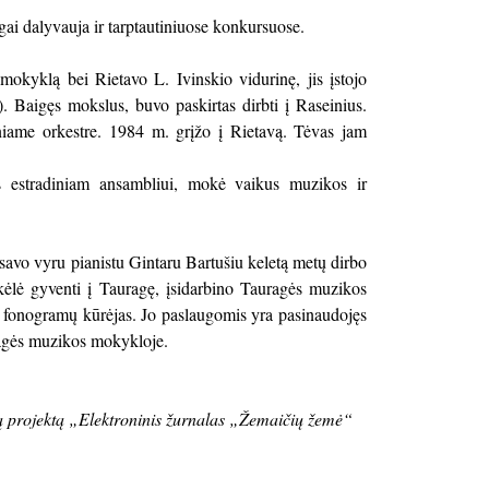
i dalyvauja ir tarptautiniuose konkursuose.
okyklą bei Rietavo L. Ivinskio vidurinę, jis įstojo
). Baigęs mokslus, buvo paskirtas dirbti į Raseinius.
niame orkestre. 1984 m. grįžo į Rietavą. Tėvas jam
s estradiniam ansambliui, mokė vaikus muzikos ir
u savo vyru pianistu Gintaru Bartušiu keletą metų dirbo
ėlė gyventi į Tauragę, įsidarbino Tauragės muzikos
ų fonogramų kūrėjas. Jo paslaugomis yra pasinaudojęs
ragės muzikos mokykloje.
mą projektą „Elektroninis žurnalas „Žemaičių žemė“