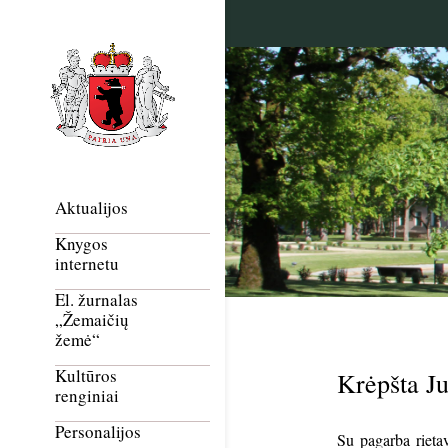
Aktualijos
Knygos
internetu
El. žurnalas
„Žemaičių
žemė“
Kultūros
Krėpšta Ju
renginiai
Personalijos
Su pagarba rieta