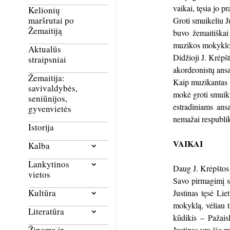
vaikai, tęsia jo p
Kelionių
maršrutai po
Groti smuikeliu J
Žemaitiją
buvo žemaitiškai
muzikos mokykloje
Aktualūs
Didžioji J. Krėpš
straipsniai
akordeonistų ans
Žemaitija:
Kaip muzikantas i
savivaldybės,
mokė groti smuik
seniūnijos,
estradiniams ans
gyvenvietės
nemažai respublik
Istorija
VAIKAI
Kalba
Lankytinos
Daug J. Krėpštos 
vietos
Savo pirmagimį sū
Kultūra
Justinas tęsė Li
mokyklą, vėliau t
Literatūra
kūdikis – Pažais
Žinoma ir
Justinas yra šio m