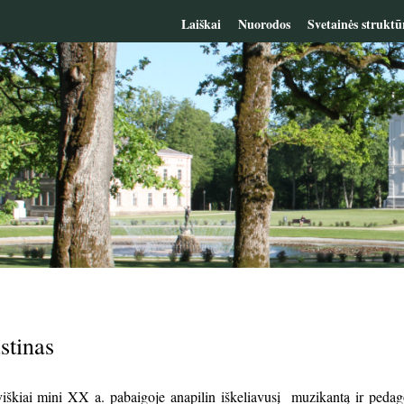
Laiškai
Nuorodos
Svetainės struktū
stinas
viškiai mini XX a. pabaigoje anapilin iškeliavusį muzikantą ir peda