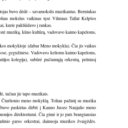
ytojas buvo dėdė – savamokslis muzikantas. Berniukas
oliau mokslus vaikinas tęsė Vilniaus Tallat Kelpšos
i, kurie pakliūdavo į rankas.
dėstė muziką, kūno kultūrą, vadovavo kaimo kapeloms,
uzikos mokykloje (dabar Meno mokykla). Čia jis vaikus
škose, gegužinėse. Vadovavo kelioms kaimo kapeloms,
ijos kolegija), subūrė pučiamųjų orkestrą, pelniusį
, tačiau jie tapo muzikais.
K. Čiurlionio meno mokyklą. Toliau pažintį su muzika
s buvo paskirtas dirbti į Kauno Juozo Naujalio meno
onijos direktoriumi. Čia gimė ir jo pats brangiausias
ulinio garso orkestrai, dainuoja muzikos žvaigždės.