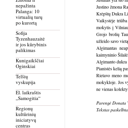
nepažinta
Justino žmona Ra
Palanga: 10
Krėpštų Dukra Lin
virtualių turų
Vaikystėje triūb
po kurortą
mokytis į Vilniau
Sofija
Grojo brolių Tau
Tyzenhauzaitė
užleido savo vie
ir jos kūrybinis
Algimantas neap
palikimas
kaimyninio Šilal
Kunigaikščiai
Algimanto dukra
Oginskiai
Pianistės kelią p
Rietavo meno mok
Telšių
vyskupija
mokykloje. Jos vy
ne vienas kolekt
El. laikraštis
„Samogitia“
Parengė Donata 
Regionų
Tekstas paskelbt
kultūrinių
iniciatyvų
centras