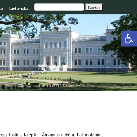
ra
Lietuviškai
Op
too
gogą Justiną Krėpštą. Žmogaus nebėra, bet mokiniai,