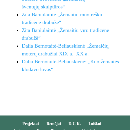
šventųjų skulptūros“
Zita Baniulaitītė „Žemaitiu muotrėšku
tradicėnē drabužē“
Zita Baniulaitītė „Žemaitiu vīru
tradicėnē
drabužē“
Dalia Bernotaitė-Beliauskienė „Žemaičių
moterų drabužiai XIX a.–XX a.
Dalia Bernotaitė-Beliauskienė: „Kuo žemaitės
klodavo lovas“
Projektai
Remėjai
D.U.K.
Laiškai