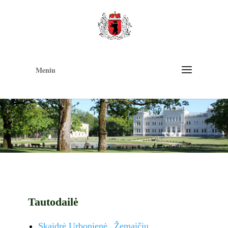
Op
too
Meniu
Tautodailė
Skaidrė Urbonienė „Žemaičių