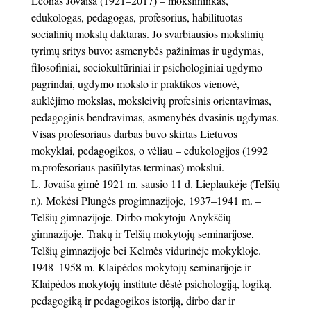
Leonas Jovaiša (1921–2017) – mokslininkas,
edukologas, pedagogas, profesorius, habilituotas
socialinių mokslų daktaras. Jo svarbiausios mokslinių
tyrimų sritys buvo: asmenybės pažinimas ir ugdymas,
filosofiniai, sociokultūriniai ir psichologiniai ugdymo
pagrindai, ugdymo mokslo ir praktikos vienovė,
auklėjimo mokslas, moksleivių profesinis orientavimas,
pedagoginis bendravimas, asmenybės dvasinis ugdymas.
Visas profesoriaus darbas buvo skirtas Lietuvos
mokyklai, pedagogikos, o vėliau – edukologijos (1992
m.profesoriaus pasiūlytas terminas) mokslui.
L. Jovaiša gimė 1921 m. sausio 11 d. Lieplaukėje (Telšių
r.). Mokėsi Plungės progimnazijoje, 1937–1941 m. –
Telšių gimnazijoje. Dirbo mokytoju Anykščių
gimnazijoje, Trakų ir Telšių mokytojų seminarijose,
Telšių gimnazijoje bei Kelmės vidurinėje mokykloje.
1948–1958 m. Klaipėdos mokytojų seminarijoje ir
Klaipėdos mokytojų institute dėstė psichologiją, logiką,
pedagogiką ir pedagogikos istoriją, dirbo dar ir