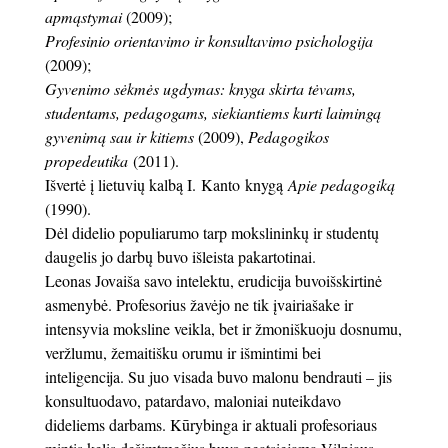
apmąstymai
(2009);
Profesinio orientavimo ir konsultavimo psichologija
(2009);
Gyvenimo sėkmės ugdymas: knyga skirta tėvams,
studentams, pedagogams, siekiantiems kurti laimingą
gyvenimą sau ir kitiems
(2009),
Pedagogikos
propedeutika
(2011).
Išvertė į lietuvių kalbą I. Kanto knygą
Apie pedagogiką
(1990).
Dėl didelio populiarumo tarp mokslininkų ir studentų
daugelis jo darbų buvo išleista pakartotinai.
Leonas Jovaiša savo intelektu, erudicija buvoišskirtinė
asmenybė. Profesorius žavėjo ne tik įvairiašake ir
intensyvia moksline veikla, bet ir žmoniškuoju dosnumu,
veržlumu, žemaitišku orumu ir išmintimi bei
inteligencija. Su juo visada buvo malonu bendrauti – jis
konsultuodavo, patardavo, maloniai nuteikdavo
dideliems darbams. Kūrybinga ir aktuali profesoriaus