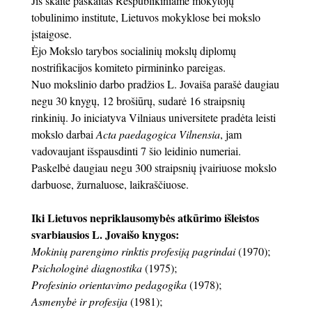
Jis skaitė paskaitas Respublikiniame mokytojų
tobulinimo institute, Lietuvos mokyklose bei mokslo
įstaigose.
Ėjo Mokslo tarybos socialinių mokslų diplomų
nostrifikacijos komiteto pirmininko pareigas.
Nuo mokslinio darbo pradžios L. Jovaiša parašė daugiau
negu 30 knygų, 12 brošiūrų, sudarė 16 straipsnių
rinkinių. Jo iniciatyva Vilniaus universitete pradėta leisti
mokslo darbai
Acta paedagogica Vilnensia
, jam
vadovaujant išspausdinti 7 šio leidinio numeriai.
Paskelbė daugiau negu 300 straipsnių įvairiuose mokslo
darbuose, žurnaluose, laikraščiuose.
Iki Lietuvos nepriklausomybės atkūrimo išleistos
svarbiausios L. Jovaišo knygos:
Mokinių parengimo rinktis profesiją pagrindai
(1970);
Psichologinė diagnostika
(1975);
Profesinio orientavimo pedagogika
(1978);
Asmenybė ir profesija
(1981);