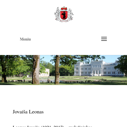
Op
too
Meniu
Jovaiša Leonas