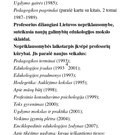
Ugdymo gairės
(1985);
Pedagogikos pagrindai
(parašė kartu su kitais, 2 tomai
1987–1989).
Profesorius džiaugiasi Lietuvos nepriklausomybe,
suteikusia naujų galimybių edukologijos mokslo
sklaidai.
Nepriklausomybės laikotarpis įkvėpė profesorių
kūrybai. Jis parašė naujus veikalus:
Pedagogikos terminai
(1993);
4
Edukologijos įvadas
(1993
2001);
Edukologijos pradmenys
(1993);
Hodegetika: Auklėjimo kokslas
(1995);
Apie mūsų būtį
(1998);
Profesinio konsultavimo psichologija
(1999);
Toks gyvenimas
(2000);
Ugdymo mokslas ir praktika
(2001);
Veikimo įgymių plėtra
(2004);
Enciklopedinis edukologijos žodynas
(2007);
Apie tikėjimo ugdymą: knyga ieškantiems tiesos: