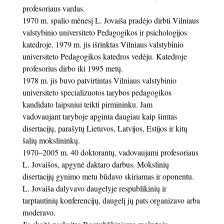
profesoriaus vardas.
1970 m. spalio mėnesį L. Jovaiša pradėjo dirbti Vilniaus
valstybinio universiteto Pedagogikos ir psichologijos
katedroje. 1979 m. jis išrinktas Vilniaus valstybinio
universiteto Pedagogikos katedros vedėju. Katedroje
profesorius dirbo iki 1995 metų.
1978 m. jis buvo patvirtintas Vilniaus valstybinio
universiteto specializuotos tarybos pedagogikos
kandidato laipsniui teikti pirmininku. Jam
vadovaujant taryboje apginta daugiau kaip šimtas
disertacijų, parašytų Lietuvos, Latvijos, Estijos ir kitų
šalių mokslininkų.
1970–2005 m. 40 doktorantų, vadovaujami profesoriaus
L. Jovaišos, apgynė daktaro darbus. Mokslinių
disertacijų gynimo metu būdavo skiriamas ir oponentu.
L. Jovaiša dalyvavo daugelyje respublikinių ir
tarptautinių konferencijų, daugelį jų pats organizavo arba
moderavo.