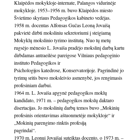
Klaipėdos mokykloje-internate, Palangos vidurinėje
mokykloje. 1953–1956 m. buvo Klaipėdos miesto
Švietimo skyriaus Pedagogikos kabineto vedėjas.
1958 m. docentas Alfonsas Gučas Leoną Jovaišą
pakvietė dirbti moksliniu sekretoriumi į steigiamą
Mokyklų mokslinio tyrimo institutą. Nuo tų metų
rugsėjo mėnesio L. Jovaiša pradėjo mokslinį darbą kartu
dirbdamas antraeilėse pareigose Vilniaus pedagoginio
instituto Pedagogikos ir
Psichologijos katedrose, Konservatorijoje. Pagrindinė jo
tyrimų sritis buvo moksleivio asmenybė, jos rengimasis
profesiniam darbui.
1964 m. L. Jovaiša apgynė pedagogikos moklų
kandidato, 1971 m. – pedagogikos mokslų daktaro
disertacijas. Jo mokslinių darbų temos buvo „Mokinių
profesinis orientavimas aštuonmetėje mokykloje“ ir
„Mokinių parengimo rinktis profesiją
pagrindai“.
1970 m. Leonui Jovaišai suteiktas docento, o 1973 m. –