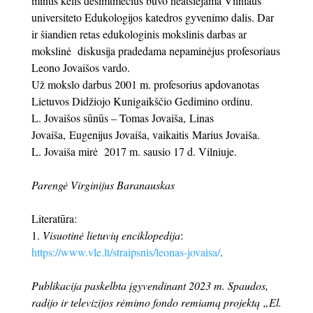
mintis kelis dešimtmečius buvo neatsiejama Vilniaus
universiteto Edukologijos katedros gyvenimo dalis. Dar
ir šiandien retas edukologinis mokslinis darbas ar
mokslinė diskusija pradedama nepaminėjus profesoriaus
Leono Jovaišos vardo.
Už mokslo darbus 2001 m. profesorius apdovanotas
Lietuvos Didžiojo Kunigaikščio Gedimino ordinu.
L. Jovaišos sūnūs – Tomas Jovaiša, Linas
Jovaiša, Eugenijus Jovaiša, vaikaitis Marius Jovaiša.
L. Jovaiša mirė 2017 m. sausio 17 d. Vilniuje.
Parengė Virginijus Baranauskas
Literatūra:
1.
Visuotinė lietuvių enciklopedija
:
https://www.vle.lt/straipsnis/leonas-jovaisa/
.
Publikacija paskelbta įgyvendinant 2023 m. Spaudos,
radijo ir televizijos rėmimo fondo remiamą projektą „El.