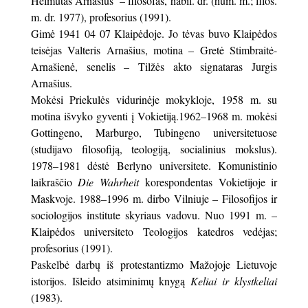
Helmutas Arnašius – filosofas, habil. dr. (hum. m.; filos.
m. dr. 1977), profesorius (1991).
Gimė 1941 04 07 Klaipėdoje. Jo tėvas buvo Klaipėdos
teisėjas Valteris Arnašius, motina – Gretė Stimbraitė-
Arnašienė, senelis – Tilžės akto signataras Jurgis
Arnašius.
Mokėsi Priekulės vidurinėje mokykloje, 1958 m. su
motina išvyko gyventi į Vokietiją.1962–1968 m. mokėsi
Gottingeno, Marburgo, Tubingeno universitetuose
(studijavo filosofiją, teologiją, socialinius mokslus).
1978–1981 dėstė Berlyno universitete. Komunistinio
laikraščio
Die Wahrheit
korespondentas Vokietijoje ir
Maskvoje. 1988–1996 m. dirbo Vilniuje – Filosofijos ir
sociologijos institute skyriaus vadovu. Nuo 1991 m. –
Klaipėdos universiteto Teologijos katedros vedėjas;
profesorius (1991).
Paskelbė darbų iš protestantizmo Mažojoje Lietuvoje
istorijos. Išleido atsiminimų knygą
Keliai ir klystkeliai
(1983).