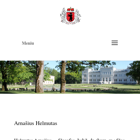
Op
too
Meniu
Arnašius Helmutas