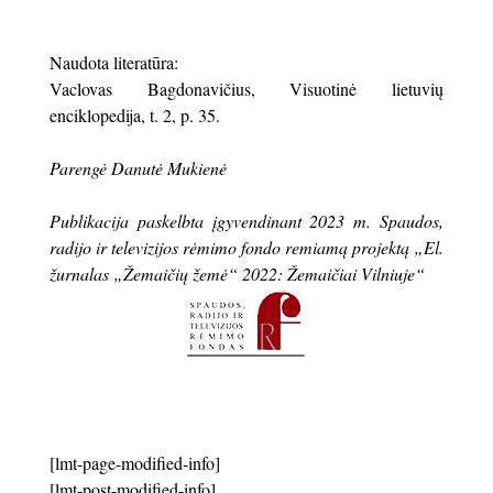
Naudota literatūra:
Vaclovas Bagdonavičius, Visuotinė lietuvių
enciklopedija, t. 2, p. 35.
Parengė Danutė Mukienė
Publikacija paskelbta įgyvendinant 2023 m. Spaudos,
radijo ir televizijos rėmimo fondo remiamą projektą „El.
žurnalas „Žemaičių žemė“ 2022: Žemaičiai Vilniuje“
[lmt-page-modified-info]
[lmt-post-modified-info]