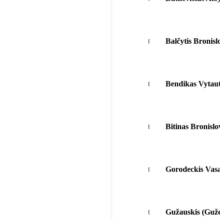
Balčytis Bronisl
Bendikas Vytau
Bitinas Bronislo
Gorodeckis Vasa
Gužauskis (Guže