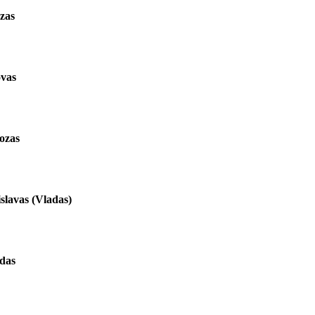
zas
vas
ozas
slavas (Vladas)
rdas