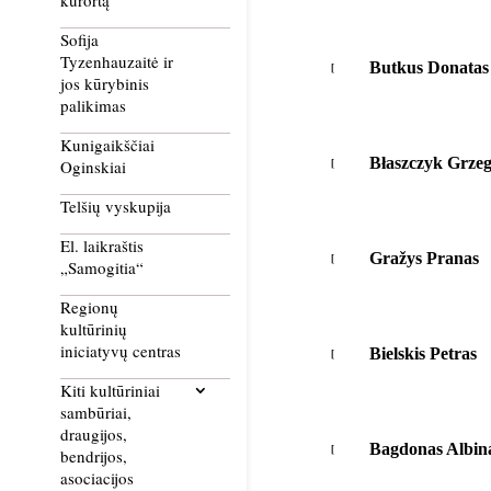
kurortą
Sofija
Tyzenhauzaitė ir
Butkus Donatas
jos kūrybinis
palikimas
Kunigaikščiai
Błaszczyk Grzeg
Oginskiai
Telšių vyskupija
El. laikraštis
Gražys Pranas
„Samogitia“
Regionų
kultūrinių
iniciatyvų centras
Bielskis Petras
Kiti kultūriniai
sambūriai,
draugijos,
Bagdonas Albin
bendrijos,
asociacijos