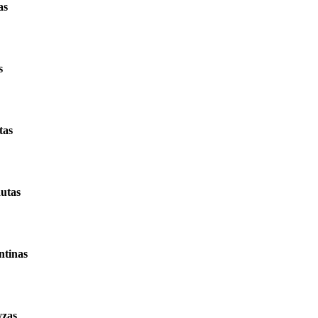
as
s
tas
utas
ntinas
yzas