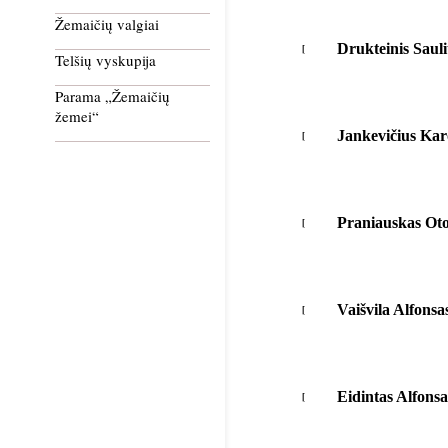
Žemaičių valgiai
Drukteinis Saul
Telšių vyskupija
Parama „Žemaičių
žemei“
Jankevičius Kar
Praniauskas Ot
Vaišvila Alfonsa
Eidintas Alfonsa