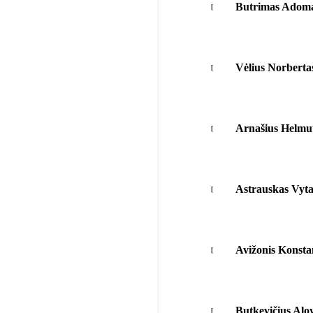
Butrimas Adom
Vėlius Norberta
Arnašius Helmu
Astrauskas Vyta
Avižonis Konsta
Butkevičius Alo