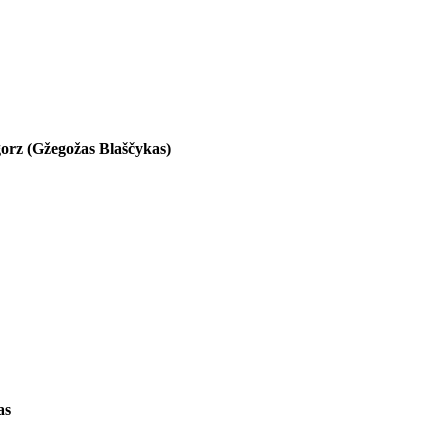
orz (Gžegožas Blaščykas)
as