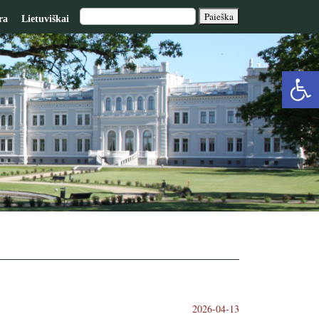
ra
Lietuviškai
Op
too
2026-04-13