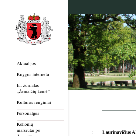
Aktualijos
Knygos internetu
El. žurnalas
„Žemaičių žemė“
Kultūros renginiai
Personalijos
Kelionių
maršrutai po
Laurinavičius A