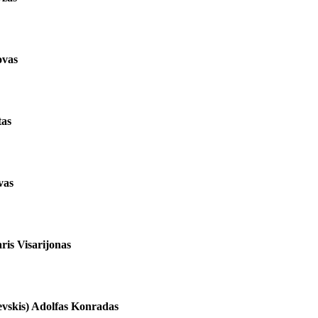
ovas
tas
vas
ris Visarijonas
vskis) Adolfas Konradas