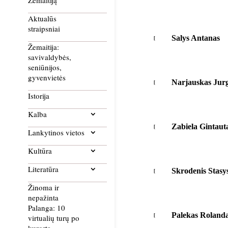
Žemaitiją
Aktualūs
straipsniai
Salys Antanas
Žemaitija:
savivaldybės,
seniūnijos,
gyvenvietės
Narjauskas Jurg
Istorija
Kalba
Zabiela Gintaut
Lankytinos vietos
Kultūra
Literatūra
Skrodenis Stasy
Žinoma ir
nepažinta
Palanga: 10
Palekas Roland
virtualių turų po