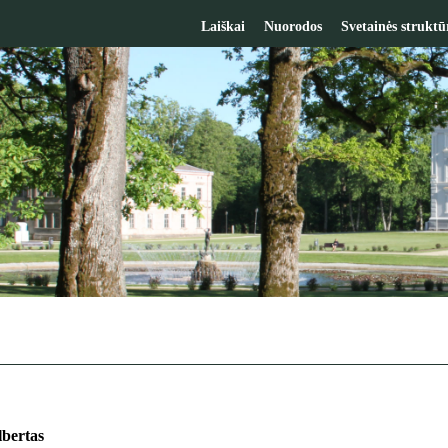
Laiškai
Nuorodos
Svetainės struktū
lbertas