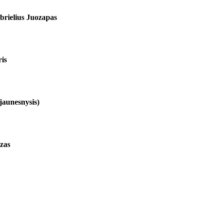
brielius Juozapas
is
jaunesnysis)
zas