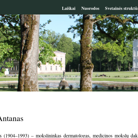
Laiškai
Nuorodos
Svetainės struktū
Antanas
as (1904–1993) – m
okslininkas dermatologas
,
medicinos mokslų dakt