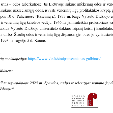
sritis – odos tuberkuliozė. Jis
Lietuvoje sukūrė infekcinių odos ir ven
.sukūrė užkrečiamųjų odos, išvystė venerinių ligų profilaktikos kryptį, 
os 10 d. Paliešiuose (Raseinių r.). 1933 m. baigė Vytauto Didžiojo u
 ir venerinių ligų katedros vedėju. 1946 m. jam suteiktas profesoriaus va
sakius Vytauto
D
idžiojo universiteto daktaro laipsnį keisti į kandidat
m.
dirbo
Šiaulių odos ir venerinių ligų dispanseryje, buvo jo vyriausias
ė
1993 m. rugsėjo 5 d. Kaune.
:
vių enciklopedija
:
https://www.vle.lt/straipsnis/antanas-gulbinas/
.
Mukienė
elbta įgyvendinant 2023 m. Spaudos, radijo ir televizijos rėmimo fo
Vilniuje“