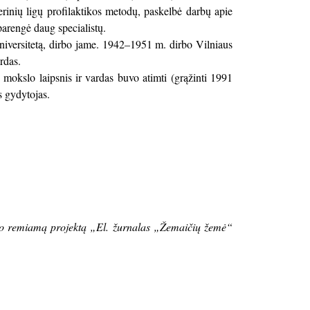
erinių ligų profilaktikos metodų, paskelbė darbų apie
parengė daug specialistų.
niversitetą, dirbo jame. 1942–1951 m. dirbo Vilniaus
rdas.
o, mokslo laipsnis ir vardas buvo atimti (grąžinti 1991
is gydytojas.
ndo remiamą projektą „El. žurnalas „Žemaičių žemė“