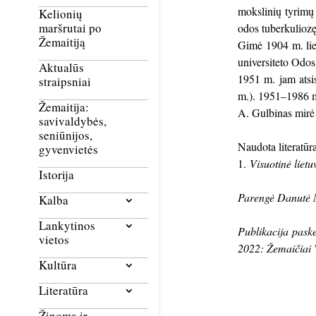
mokslinių tyrimų 
Kelionių
maršrutai po
odos tuberkuliozę
Žemaitiją
Gimė 1904 m. liep
universiteto Odos
Aktualūs
1951 m. jam atsi
straipsniai
m.). 1951–1986 
Žemaitija:
A. Gulbinas mir
savivaldybės,
seniūnijos,
Naudota literatūra
gyvenvietės
1.
Visuotinė lietu
Istorija
Parengė Danutė 
Kalba
Lankytinos
Publikacija pask
vietos
2022: Žemaičiai 
Kultūra
Literatūra
Žinoma ir