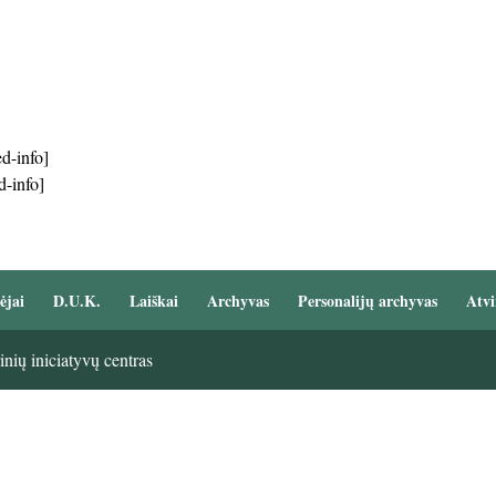
d-info]
d-info]
ėjai
D.U.K.
Laiškai
Archyvas
Personalijų archyvas
Atvi
nių iniciatyvų centras