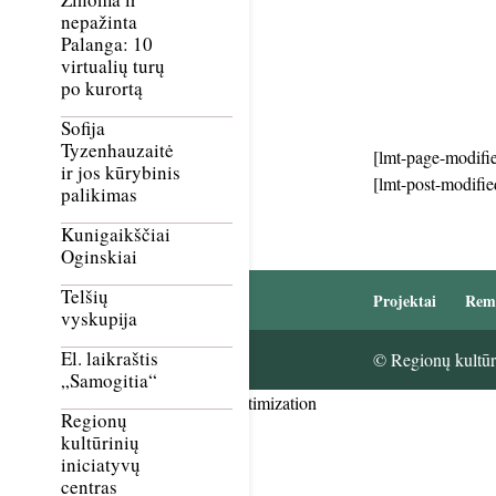
nepažinta
Palanga: 10
virtualių turų
po kurortą
Sofija
Tyzenhauzaitė
[lmt-page-modifie
ir jos kūrybinis
[lmt-post-modifie
palikimas
Kunigaikščiai
Oginskiai
Telšių
Projektai
Rem
vyskupija
El. laikraštis
© Regionų kultūri
„Samogitia“
Smush Image Compression and Optimization
Regionų
kultūrinių
iniciatyvų
centras