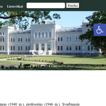
ra
Lietuviškai
Op
too
aras (1940 m.), profesorius (1946 m.). Svarbiausia