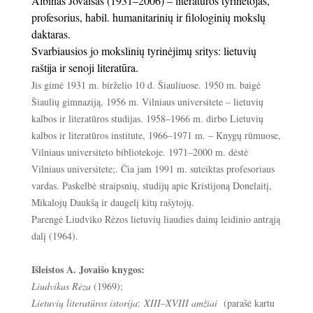
Albinas Jovaišas (1931–2006) – literatūros tyrinėtojas,
profesorius, habil. humanitarinių ir filologinių mokslų
daktaras.
Svarbiausios jo mokslinių tyrinėjimų sritys: lietuvių
raštija ir senoji literatūra.
Jis gimė 1931 m. birželio 10 d. Šiauliuose. 1950 m. baigė
Šiaulių gimnaziją, 1956 m. Vilniaus universitete – lietuvių
kalbos ir literatūros studijas. 1958–1966 m. dirbo Lietuvių
kalbos ir literatūros institute, 1966–1971 m. – Knygų rūmuose,
Vilniaus universiteto bibliotekoje. 1971–2000 m. dėstė
Vilniaus universitete;. Čia jam 1991 m. suteiktas profesoriaus
vardas. Paskelbė straipsnių, studijų apie Kristijoną Donelaitį,
Mikalojų Daukšą ir daugelį kitų rašytojų.
Parengė Liudviko Rėzos lietuvių liaudies dainų leidinio antrąją
dalį (1964).
Išleistos A. Jovaišo knygos:
Liudvikas Rėza
(1969);
Lietuvių literatūros istorija
:
XIII–XVIII amžiai
(parašė kartu