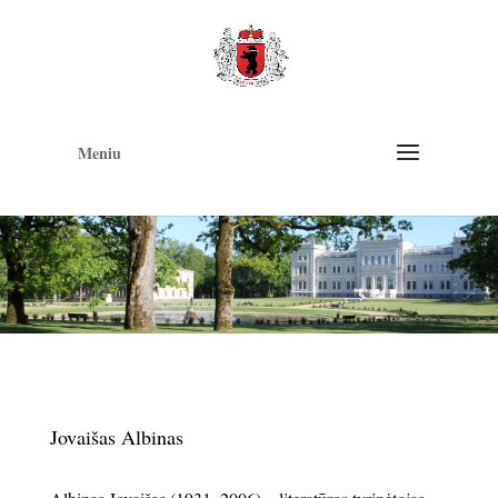
Op
too
Meniu
Jovaišas Albinas