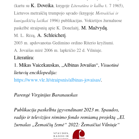
K. Doveika
(kartu su
, knygoje
Literatūra ir kalba
t. 7 1965),
Lietuvos metraščių trumpojo sąvado (knygoje
Metraščiai ir
kunigaikščių laiškai
1996) publikacijas. Vokietijos žurnaluose
M. Mažvydą
paskelbė straipsnių apie K. Donelaitį,
,
A. Schleicherį
M. L. Rėzą,
.
2003 m. apdovanotas Gedimino ordino Riterio kryžiumi.
A. Jovaišas mirė
2006 m. lapkričio 22 d.
Vilniuje.
Literatūra:
1. Mikas Vaicekauskas, „Albinas Jovaišas“,
Visuotinė
lietuvių enciklopedija:
https://www.vle.lt/straipsnis/albinas-jovaisas/
.
Parengė Virginijus Baranauskas
Publikacija paskelbta įgyvendinant 2023 m. Spaudos,
radijo ir televizijos rėmimo fondo remiamą projektą „El.
žurnalas „Žemaičių žemė“ 2022: Žemaičiai Vilniuje“