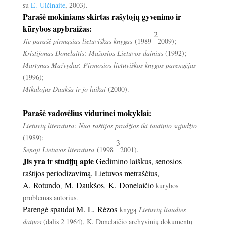
su
E. Ulčinaite
, 2003).
Parašė mokiniams skirtas rašytojų gyvenimo ir
kūrybos apybraižas:
2
Jie parašė pirmąsias lietuviškas knygas
(1989
2009);
Kristijonas Donelaitis
:
Mažosios Lietuvos dainius
(1992);
Martynas Mažvydas
:
Pirmosios lietuviškos knygos parengėjas
(1996);
Mikalojus Daukša ir jo laikai
(2000).
Parašė vadovėlius vidurinei mokyklai:
Lietuvių literatūra
:
Nuo raštijos pradžios iki tautinio sąjūdžio
(1989);
3
Senoji Lietuvos literatūra
(1998
2001).
Jis yra ir studijų apie
Gedimino laiškus, senosios
raštijos periodizavimą, Lietuvos metraščius,
A. Rotundo
M. Daukšos
K. Donelaičio
,
,
kūrybos
problemas autorius.
Parengė spaudai M. L. Rėzos
knygą
Lietuvių liaudies
dainos
(dalis 2 1964), K. Donelaičio archyvinių dokumentų