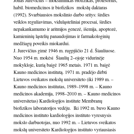
Jonas Jurevičius – mokslininkas biofizikas, profesorius,
habil. biomedicinos ir biofizikos mokslų daktaras
(1992). Svarbiausios mokslinio darbo sritys: širdies
veiklos reguliavimas, viduląsteliniai procesai, širdies
nepakankamumo ir aritmijos genezė, išemija, apoptozė,
kamieninių ląstelių panaudojimas ir farmakologinių
medžiagų poveikis miokardui.
J. Jurevičius gimė 1946 m. rugpjūčio 21 d. Šiauliuose.
Nuo 1954 m. mokėsi Šiaulių 2–ojoje vidurinėje
mokykloje, kurią baigė 1965 metais. 1971 m. baigė
Kauno medicinos institutą. 1971 m. pradėjo dirbti
Lietuvos sveikatos mokslų universiteto (iki 1989 m. –
Kauno medicinos institutas, 1989–1998 m. – Kauno
medicinos akademija, 1998–2010 m. – Kauno medicinos
universitetas) Kardiologijos institute Membranų
biofizikos laboratorijos vedėju. Iki 1992 m. buvo Kauno
medicinos instituto kardiologijos instituto vyresnysis
mokslo darbuotojas, nuo 1992 m. – Lietuvos sveikatos
mokslų universiteto Kardiologijos instituto vyriausiasis