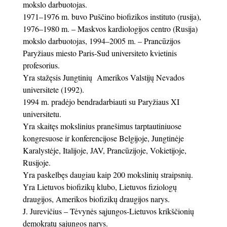
mokslo darbuotojas.
1971–1976 m. buvo Puščino biofizikos instituto (rusija),
1976–1980 m. – Maskvos kardiologijos centro (Rusija)
mokslo darbuotojas, 1994–2005 m. – Prancūzijos
Paryžiaus miesto Paris-Sud universiteto kvietinis
profesorius.
Yra stažęsis Jungtinių Amerikos Valstijų Nevados
universitete (1992).
1994 m. pradėjo bendradarbiauti su Paryžiaus XI
universitetu.
Yra skaitęs mokslinius pranešimus tarptautiniuose
kongresuose ir konferencijose Belgijoje, Jungtinėje
Karalystėje, Italijoje, JAV, Prancūzijoje, Vokietijoje,
Rusijoje.
Yra paskelbęs daugiau kaip 200 mokslinių straipsnių.
Yra Lietuvos biofizikų klubo, Lietuvos fiziologų
draugijos, Amerikos biofizikų draugijos narys.
J. Jurevičius – Tėvynės sąjungos-Lietuvos krikščionių
demokratų sąjungos narys.