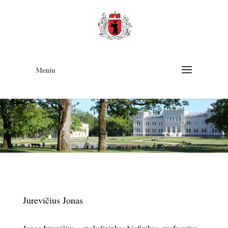
Op
too
Meniu
Jurevičius Jonas