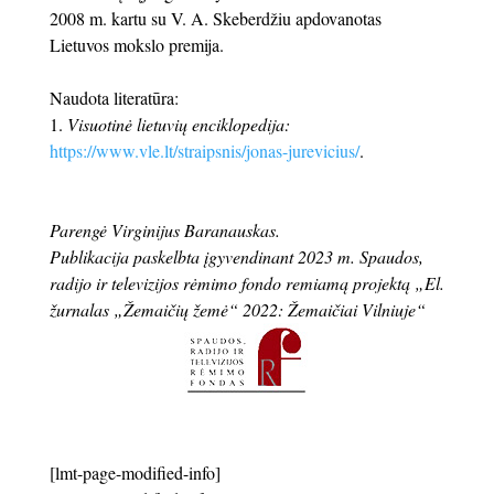
2008 m. kartu su V. A. Skeberdžiu apdovanotas
Lietuvos mokslo premija.
Naudota literatūra:
1.
Visuotinė lietuvių enciklopedija:
https://www.vle.lt/straipsnis/jonas-jurevicius/
.
Parengė Virginijus Baranauskas.
Publikacija paskelbta įgyvendinant 2023 m. Spaudos,
radijo ir televizijos rėmimo fondo remiamą projektą „El.
žurnalas „Žemaičių žemė“ 2022: Žemaičiai Vilniuje“
[lmt-page-modified-info]