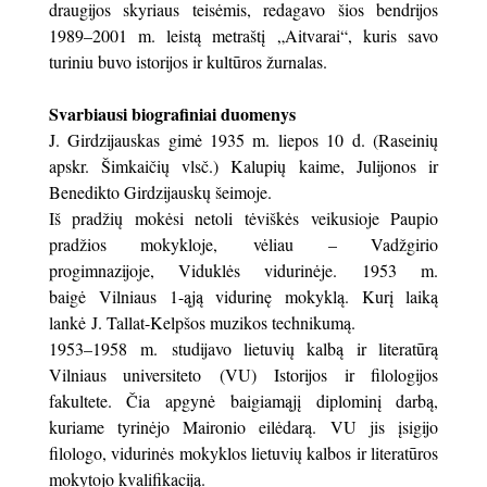
draugijos skyriaus teisėmis, redagavo šios bendrijos
1989–2001 m. leistą metraštį „Aitvarai“, kuris savo
turiniu buvo istorijos ir kultūros žurnalas.
Svarbiausi biografiniai duomenys
J. Girdzijauskas gimė 1935 m. liepos 10 d. (Raseinių
apskr. Šimkaičių vlsč.) Kalupių kaime, Julijonos ir
Benedikto Girdzijauskų šeimoje.
Iš pradžių mokėsi netoli tėviškės veikusioje Paupio
pradžios mokykloje, vėliau – Vadžgirio
progimnazijoje, Viduklės vidurinėje. 1953 m.
baigė Vilniaus 1-ąją vidurinę mokyklą. Kurį laiką
lankė J. Tallat-Kelpšos muzikos technikumą.
1953–1958 m. studijavo lietuvių kalbą ir literatūrą
Vilniaus universiteto (VU) Istorijos ir filologijos
fakultete. Čia apgynė baigiamąjį diplominį darbą,
kuriame tyrinėjo Maironio eilėdarą. VU jis įsigijo
filologo, vidurinės mokyklos lietuvių kalbos ir literatūros
mokytojo kvalifikaciją.