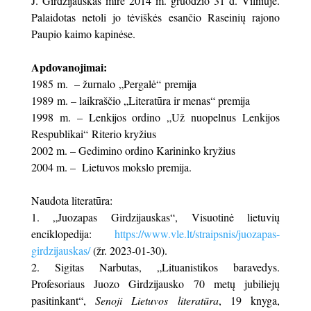
J. Girdzijauskas mirė 2014 m. gruodžio 31 d. Vilniuje.
Palaidotas netoli jo tėviškės esančio Raseinių rajono
Paupio kaimo kapinėse.
Apdovanojimai:
1985 m. – žurnalo „Pergalė“ premija
1989 m. – laikraščio „Literatūra ir menas“ premija
1998 m. – Lenkijos ordino „Už nuopelnus Lenkijos
Respublikai“ Riterio kryžius
2002 m. – Gedimino ordino Karininko kryžius
2004 m. – Lietuvos mokslo premija.
Naudota literatūra:
„Juozapas Girdzijauskas“, Visuotinė lietuvių
enciklopedija:
https://www.vle.lt/straipsnis/juozapas-
girdzijauskas/
(žr. 2023-01-30).
Sigitas Narbutas, „Lituanistikos baravedys.
Profesoriaus Juozo Girdzijausko 70 metų jubiliejų
pasitinkant“,
Senoji Lietuvos literatūra
, 19 knyga,