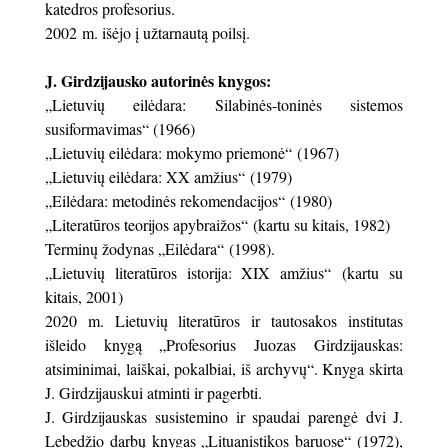
katedros profesorius.
2002 m. išėjo į užtarnautą poilsį.
J. Girdzijausko autorinės knygos:
„Lietuvių eilėdara: Silabinės-toninės sistemos
susiformavimas“ (1966)
„Lietuvių eilėdara: mokymo priemonė“ (1967)
„Lietuvių eilėdara: XX amžius“ (1979)
„Eilėdara: metodinės rekomendacijos“ (1980)
„Literatūros teorijos apybraižos“ (kartu su kitais, 1982)
Terminų žodynas „Eilėdara“ (1998).
„Lietuvių literatūros istorija: XIX amžius“ (kartu su
kitais, 2001)
2020 m. Lietuvių literatūros ir tautosakos institutas
išleido knygą „Profesorius Juozas Girdzijauskas:
atsiminimai, laiškai, pokalbiai, iš archyvų“. Knyga skirta
J. Girdzijauskui atminti ir pagerbti.
J. Girdzijauskas susistemino ir spaudai parengė dvi J.
Lebedžio darbų knygas „Lituanistikos baruose“ (1972),