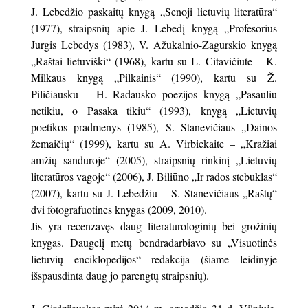
J. Lebedžio paskaitų knygą „Senoji lietuvių literatūra“
(1977), straipsnių apie J. Lebedį knygą „Profesorius
Jurgis Lebedys (1983), V. Ažukalnio-Zagurskio knygą
„Raštai lietuviški“ (1968), kartu su L. Citavičiūte – K.
Milkaus knygą „Pilkainis“ (1990), kartu su Ž.
Piličiausku – H. Radausko poezijos knygą „Pasauliu
netikiu, o Pasaka tikiu“ (1993), knygą „Lietuvių
poetikos pradmenys (1985), S. Stanevičiaus „Dainos
žemaičių“ (1999), kartu su A. Virbickaite – „Kražiai
amžių sandūroje“ (2005), straipsnių rinkinį „Lietuvių
literatūros vagoje“ (2006), J. Biliūno „Ir rados stebuklas“
(2007), kartu su J. Lebedžiu – S. Stanevičiaus „Raštų“
dvi fotografuotines knygas (2009, 2010).
Jis yra recenzavęs daug literatūrologinių bei grožinių
knygas. Daugelį metų bendradarbiavo su „Visuotinės
lietuvių enciklopedijos“ redakcija (šiame leidinyje
išspausdinta daug jo parengtų straipsnių).