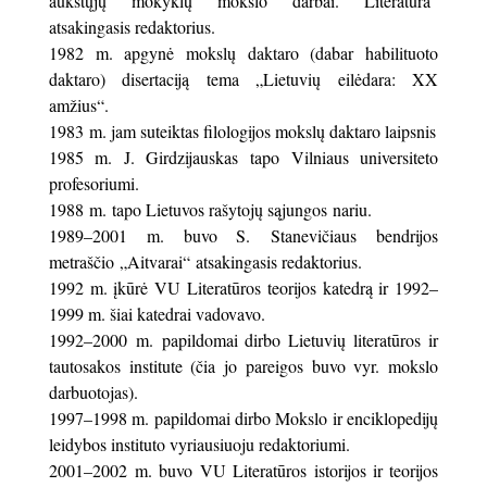
aukštųjų mokyklų mokslo darbai. Literatūra“
atsakingasis redaktorius.
1982 m. apgynė mokslų daktaro (dabar habilituoto
daktaro) disertaciją tema „Lietuvių eilėdara: XX
amžius“.
1983 m. jam suteiktas filologijos mokslų daktaro laipsnis
1985 m. J. Girdzijauskas tapo Vilniaus universiteto
profesoriumi.
1988 m. tapo Lietuvos rašytojų sąjungos nariu.
1989–2001 m. buvo S. Stanevičiaus bendrijos
metraščio „Aitvarai“ atsakingasis redaktorius.
1992 m. įkūrė VU Literatūros teorijos katedrą ir 1992–
1999 m. šiai katedrai vadovavo.
1992–2000 m. papildomai dirbo Lietuvių literatūros ir
tautosakos institute (čia jo pareigos buvo vyr. mokslo
darbuotojas).
1997–1998 m. papildomai dirbo Mokslo ir enciklopedijų
leidybos instituto vyriausiuoju redaktoriumi.
2001–2002 m. buvo VU Literatūros istorijos ir teorijos