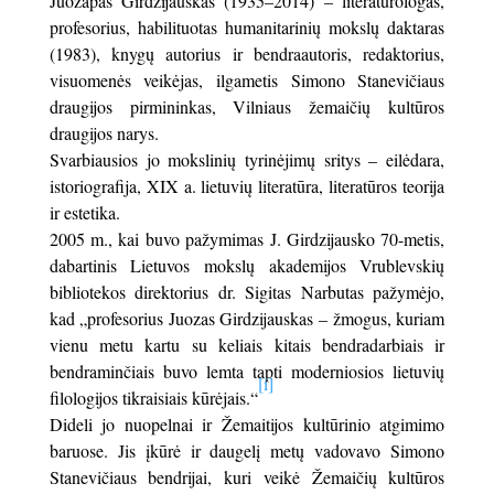
Juozapas Girdzijauskas (1935–2014) – literatūrologas,
profesorius, habilituotas humanitarinių mokslų daktaras
(1983), knygų autorius ir bendraautoris, redaktorius,
visuomenės veikėjas, ilgametis Simono Stanevičiaus
draugijos pirmininkas, Vilniaus žemaičių kultūros
draugijos narys.
Svarbiausios jo mokslinių tyrinėjimų sritys – eilėdara,
istoriografija, XIX a. lietuvių literatūra, literatūros teorija
ir estetika.
2005 m., kai buvo pažymimas J. Girdzijausko 70-metis,
dabartinis Lietuvos mokslų akademijos Vrublevskių
bibliotekos direktorius dr. Sigitas Narbutas pažymėjo,
kad „profesorius Juozas Girdzijauskas – žmogus, kuriam
vienu metu kartu su keliais kitais bendradarbiais ir
bendraminčiais buvo lemta tapti moderniosios lietuvių
[i]
filologijos tikraisiais kūrėjais.“
Dideli jo nuopelnai ir Žemaitijos kultūrinio atgimimo
baruose. Jis įkūrė ir daugelį metų vadovavo Simono
Stanevičiaus bendrijai, kuri veikė Žemaičių kultūros