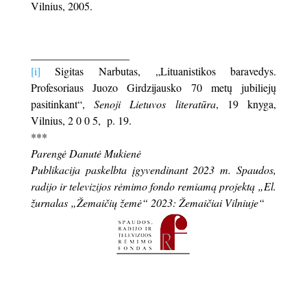
Vilnius, 2005.
__________________
[i]
Sigitas Narbutas, „Lituanistikos baravedys.
Profesoriaus Juozo Girdzijausko 70 metų jubiliejų
pasitinkant“,
Senoji Lietuvos literatūra
, 19 knyga,
Vilnius, 2 0 0 5, p. 19.
***
Parengė Danutė Mukienė
Publikacija paskelbta įgyvendinant 2023 m. Spaudos,
radijo ir televizijos rėmimo fondo remiamą projektą „El.
žurnalas „Žemaičių žemė“ 2023: Žemaičiai Vilniuje“