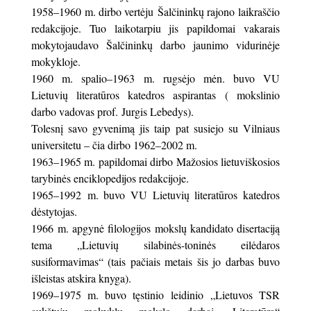
1958–1960 m. dirbo vertėju Šalčininkų rajono laikraščio
redakcijoje. Tuo laikotarpiu jis papildomai vakarais
mokytojaudavo Šalčininkų darbo jaunimo vidurinėje
mokykloje.
1960 m. spalio–1963 m. rugsėjo mėn. buvo VU
Lietuvių literatūros katedros aspirantas ( mokslinio
darbo vadovas prof. Jurgis Lebedys).
Tolesnį savo gyvenimą jis taip pat susiejo su Vilniaus
universitetu – čia dirbo 1962–2002 m.
1963–1965 m. papildomai dirbo Mažosios lietuviškosios
tarybinės enciklopedijos redakcijoje.
1965–1992 m. buvo VU Lietuvių literatūros katedros
dėstytojas.
1966 m. apgynė filologijos mokslų kandidato disertaciją
tema „Lietuvių silabinės-toninės eilėdaros
susiformavimas“ (tais pačiais metais šis jo darbas buvo
išleistas atskira knyga).
1969–1975 m. buvo tęstinio leidinio „Lietuvos TSR