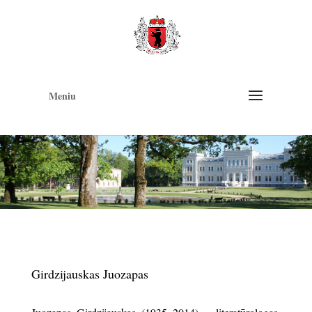
Op
too
Meniu
Girdzijauskas Juozapas