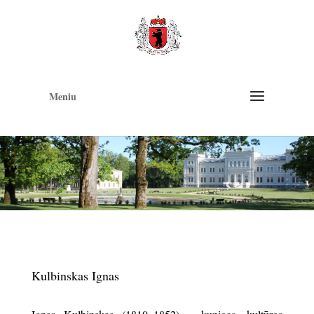
Op
too
Meniu
Kulbinskas Ignas