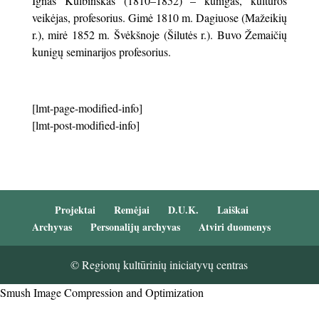
Ignas Kulbinskas (1810–1852) – kunigas, kultūros
veikėjas, profesorius. Gimė 1810 m. Dagiuose (Mažeikių
r.), mirė 1852 m. Švėkšnoje (Šilutės r.). Buvo Žemaičių
kunigų seminarijos profesorius.
[lmt-page-modified-info]
[lmt-post-modified-info]
Projektai
Remėjai
D.U.K.
Laiškai
Archyvas
Personalijų archyvas
Atviri duomenys
© Regionų kultūrinių iniciatyvų centras
Smush Image Compression and Optimization