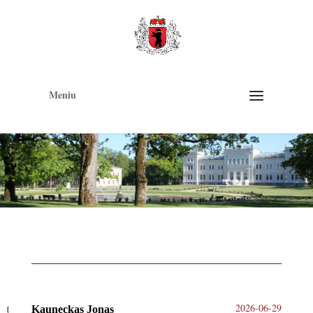
Op
too
Meniu
2026-06-29
Kauneckas Jonas