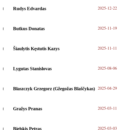
2025-12-22
Rudys Edvardas
2025-11-19
Butkus Donatas
2025-11-11
Šiaulytis Kęstutis Kazys
2025-08-06
Lygutas Stanislovas
2025-04-29
Błaszczyk Grzegorz (Gžegožas Blaščykas)
2025-03-11
Gražys Pranas
2025-03-03
Bielskis Petras