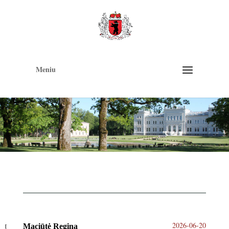
Op
too
Meniu
2026-06-20
Maciūtė Regina