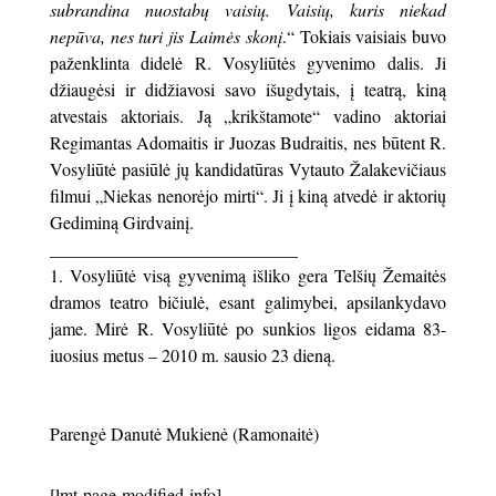
subrandina nuostabų vaisių. Vaisių, kuris niekad
nepūva, nes turi jis Laimės skonį
.“ Tokiais vaisiais buvo
paženklinta didelė R. Vosyliūtės gyvenimo dalis. Ji
džiaugėsi ir didžiavosi savo išugdytais, į teatrą, kiną
atvestais aktoriais. Ją „krikštamote“ vadino aktoriai
Regimantas Adomaitis ir Juozas Budraitis, nes būtent R.
Vosyliūtė pasiūlė jų kandidatūras Vytauto Žalakevičiaus
filmui „Niekas nenorėjo mirti“. Ji į kiną atvedė ir aktorių
Gediminą Girdvainį.
____________________________
Vosyliūtė visą gyvenimą išliko gera Telšių Žemaitės
dramos teatro bičiulė, esant galimybei, apsilankydavo
jame. Mirė R. Vosyliūtė po sunkios ligos eidama 83-
iuosius metus – 2010 m. sausio 23 dieną.
Parengė Danutė Mukienė (Ramonaitė)
[lmt-page-modified-info]