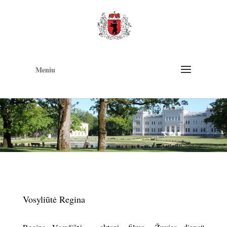
Op
too
Meniu
Vosyliūtė Regina