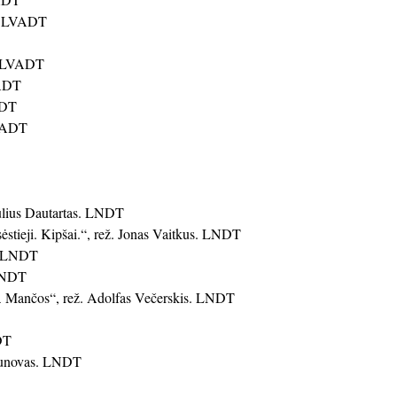
s, LVADT
s, LVADT
VADT
ADT
LVADT
ulius Dautartas. LNDT
stieji. Kipšai.“, rež. Jonas Vaitkus. LNDT
n. LNDT
 LNDT
a Mančos“, rež. Adolfas Večerskis. LNDT
DT
ršunovas. LNDT