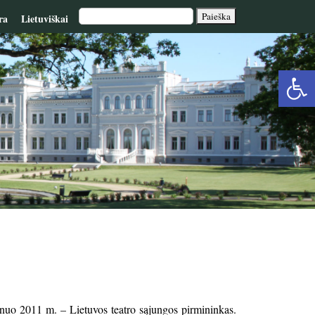
ra
Lietuviškai
Op
too
, nuo 2011 m. – Lietuvos teatro sąjungos pirmininkas.