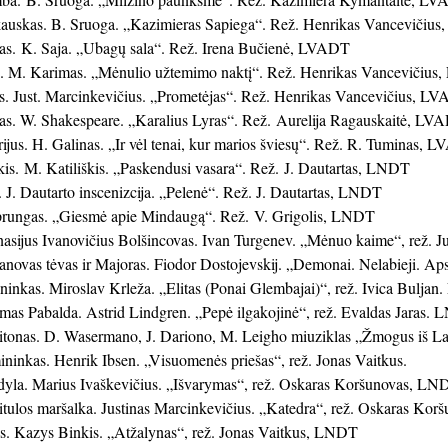
auskas. B. Sruoga. „Kazimieras Sapiega“. Rež. Henrikas Vancevičiu
as. K. Saja. „Ubagų sala“. Rež. Irena Bučienė, LVADT
. M. Karimas. „Mėnulio užtemimo naktį“. Rež. Henrikas Vancevičiu
. Just. Marcinkevičius. „Prometėjas“. Rež. Henrikas Vancevičius, L
s. W. Shakespeare. „Karalius Lyras“. Rež. Aurelija Ragauskaitė, LV
ijus. H. Galinas. „Ir vėl tenai, kur marios šviesų“. Rež. R. Tuminas, 
kis. M. Katiliškis. „Paskendusi vasara“. Rež. J. Dautartas, LNDT
 J. Dautarto inscenizcija. „Pelenė“. Rež. J. Dautartas, LNDT
rungas. „Giesmė apie Mindaugą“. Rež. V. Grigolis, LNDT
ijus Ivanovičius Bolšincovas. Ivan Turgenev. „Mėnuo kaime“, rež. J
vas tėvas ir Majoras. Fiodor Dostojevskij. „Demonai. Nelabieji. Apsė
nkas. Miroslav Krleža. „Elitas (Ponai Glembajai)“, rež. Ivica Bulja
s Pabalda. Astrid Lindgren. „Pepė ilgakojinė“, rež. Evaldas Jaras.
onas. D. Wasermano, J. Dariono, M. Leigho miuziklas „Žmogus iš L
nkas. Henrik Ibsen. „Visuomenės priešas“, rež. Jonas Vaitkus.
yla. Marius Ivaškevičius. „Išvarymas“, rež. Oskaras Koršunovas, LN
ulos maršalka. Justinas Marcinkevičius. „Katedra“, rež. Oskaras Ko
s. Kazys Binkis. „Atžalynas“, rež. Jonas Vaitkus, LNDT