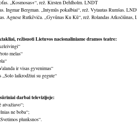
ofas. „Kosmosas+“, rež. Kirsten Dehlholm. LNDT
as. Ingmar Bergman. „Intymūs pokalbiai“, rež. Vytautas Rumšas. LN
s. Agnese Rutkēviča. „Gyvūnas Ku Kū“, rež. Rolandas Atkočiūnas
takliai, režisuoti Lietuvos nacionaliniame dramos teatre:
keleivingi“
roto melas“
pla“
Valanda ir visas gyvenimas“
 „Solo laikrodžiui su gegute“
ūriniai darbai televizijoje:
 atvažiavo“;
elnias ne boba“;
„Svetimos plunksnos“.