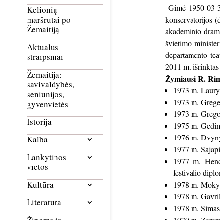
Gimė 1950-03-30 
Kelionių
maršrutai po
konservatorijos (
Žemaitiją
akademinio dramo
švietimo ministe
Aktualūs
departamento tea
straipsniai
2011 m. išrinktas
Žemaitija:
Žymiausi R. Rim
savivaldybės,
1973 m. Lauryn
seniūnijos,
1973 m. Greger
gyvenvietės
1973 m. Grego
Istorija
1975 m. Gedim
1976 m. Dvynys
Kalba
1977 m. Sajap
Lankytinos
1977 m. Hende
vietos
festivalio dipl
Kultūra
1978 m. Mokyto
1978 m. Gavri
Literatūra
1978 m. Simas.
Žinoma ir
1979 m. Zaram