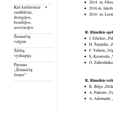
2014 m. Filos
Kiti kultūriniai
2016 m. Jakob
sambūriai,
2016 m. Leona
draugijos,
bendrijos,
asociacijos
R. Rimeikio spek
Žemaičių
J. Erlickas „Pa
valgiai
H. Šepardas „P
F. Veberis „Vė
Telšių
vyskupija
S, Kromvelis „
O. Zahrodnikas
Parama
„Žemaičių
žemei“
R. Rimeikio režis
K. Būga „Dėdė
A. Palionis „V
A. Adomaitis 