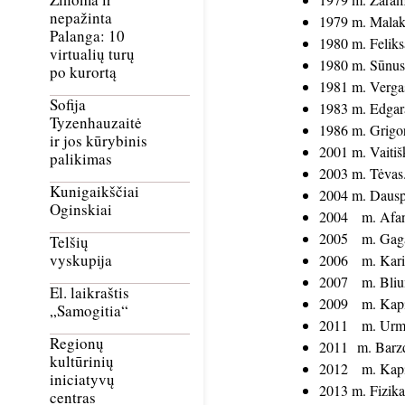
nepažinta
1979 m. Malak
Palanga: 10
1980 m. Feliks
virtualių turų
1980 m. Sūnus
po kurortą
1981 m. Vergas
Sofija
1983 m. Edgara
Tyzenhauzaitė
1986 m. Grigor
ir jos kūrybinis
2001 m. Vaitiš
palikimas
2003 m. Tėvas.
Kunigaikščiai
2004 m. Dausp
Oginskiai
2004 m. Afanas
2005 m. Gagano
Telšių
vyskupija
2006 m. Karini
2007 m. Bliuma
El. laikraštis
2009 m. Kapit
„Samogitia“
2011 m. Urmini
Regionų
2011 m. Barzd
kultūrinių
2012 m. Kapit
iniciatyvų
2013 m. Fizika
centras