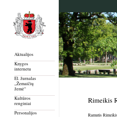
Aktualijos
Knygos
internetu
El. žurnalas
„Žemaičių
žemė“
Kultūros
Rimeikis 
renginiai
Personalijos
Ramutis Rimeikis 