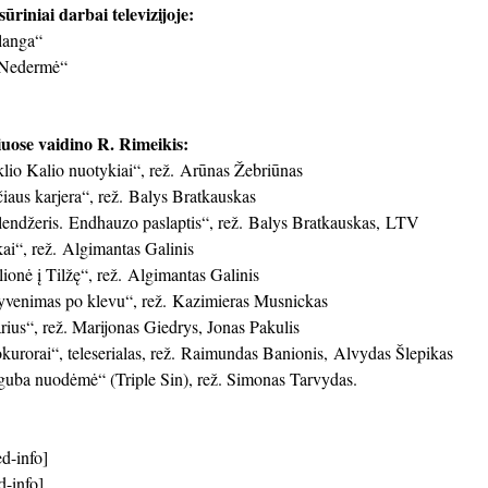
ūriniai darbai televizijoje:
langa“
 „Nedermė“
iuose vaidino R. Rimeikis:
lio Kalio nuotykiai“, rež. Arūnas Žebriūnas
iaus karjera“, rež. Balys Bratkauskas
endžeris. Endhauzo paslaptis“, rež. Balys Bratkauskas, LTV
ai“, rež. Algimantas Galinis
ionė į Tilžę“, rež. Algimantas Galinis
venimas po klevu“, rež. Kazimieras Musnickas
ius“, rež. Marijonas Giedrys, Jonas Pakulis
kurorai“, teleserialas, rež. Raimundas Banionis, Alvydas Šlepikas
guba nuodėmė“ (Triple Sin), rež. Simonas Tarvydas.
d-info]
d-info]