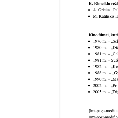
R. Rimeikio režis
A. Gricius „Pa
M. Katiliškis
Kino filmai, kur
1976 m. – „Sek
1980 m. – „Dič
1981 m. – „Čel
1981 m. – Sutk
1982 m. – „Kel
1988 m. – „Gy
1990 m. – „Mar
2002 m. – „Pro
2005 m. – „Tri
[lmt-page-modifie
[lmt-post-modifie