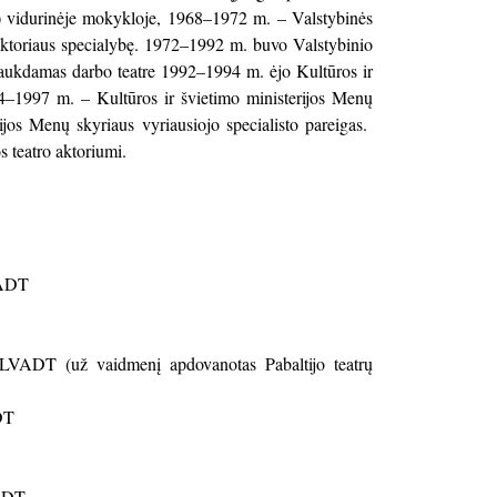
 vidurinėje mokykloje, 1968–1972 m. – Valstybinės
o aktoriaus specialybę. 1972–1992 m. buvo Valstybinio
traukdamas darbo teatre 1992–1994 m. ėjo Kultūros ir
994–1997 m. – Kultūros ir švietimo ministerijos Menų
jos Menų skyriaus vyriausiojo specialisto pareigas.
 teatro aktoriumi.
VADT
 LVADT (už vaidmenį apdovanotas Pabaltijo teatrų
DT
VADT