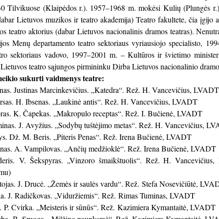
Tilvikuose (Klaipėdos r.). 1957–1968 m. mokėsi Kulių (Plungės r.)
dabar Lietuvos muzikos ir teatro akademija) Teatro fakultete, čia įgij
s teatro aktorius (dabar Lietuvos nacionalinis dramos teatras). Nenu
rijos Menų departamento teatro sektoriaus vyriausiojo specialisto, 1
tro sektoriaus vadovo, 1997–2001 m. – Kultūros ir švietimo ministeri
 Lietuvos teatro sąjungos pirmininku Dirba Lietuvos nacionalinio dramos
eikio sukurti vaidmenys teatre:
as. Justinas Marcinkevičius. „Katedra“. Rež. H. Vancevičius, LVADT
sas. H. Ibsenas. „Laukinė antis“. Rež. H. Vancevičius, LVADT
ras. K. Čapekas. „Makropulo receptas“. Rež. I. Bučienė, LVADT
inas. J. Avyžius. „Sodybų tuštėjimo metas“. Rež. H. Vancevičius, L
. Dž. M. Beris. „Piteris Penas“. Rež. Irena Bučienė, LVADT
inas. A. Vampilovas. „Ančių medžioklė“. Rež. Irena Bučienė, LVADT
ris. V. Šekspyras. „Vinzoro šmaikštuolis“. Rež. H. Vancevičius,
omu)
jas. J. Drucė. „Žemės ir saulės vardu“. Rež. Stefa Nosevičiūtė, LVA
la. J. Radičkovas. „Viduržiemis“. Rež. Rimas Tuminas, LVADT
 P. Cvirka. „Meisteris ir sūnūs“. Rež. Kazimiera Kymantaitė, LVADT
ba. B. Sruoga. „Milžino paunksmė“. Rež. Kazimiera Kymantaitė, L