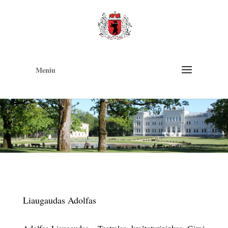
Op
too
Meniu
Liaugaudas Adolfas