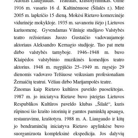
Adolfas Liaugaudas. Teatralas, kraštotyrininkas. Gimė
1916 m. vasario 16 d. Kaltinėnuose (Šilalės r.). Mirė
2005 m. lapkričio 15 dieną. Mokėsi Rietavo komercinėje
vidurinėje mokykloje. 1935 m. savanoriu išėjo į Lietuvos
kariuomenę. Gyvendamas Vilniuje studijavo Valstybės
teatro režisieriaus Juozo Gustaičio vadovaujamoje
aktoriaus Aleksandro Kernagio studijoje. Tuo pat metu
dirbo valstybės tarnyboje. 1946–1948 m. buvo
Klaipėdos valstybinio muzikinės komedijos teatro
aktorius. 1948 m. rugpjūčio 25–1949 m. rugsėjo 29
dienomis vadovavo Telšiuose veikusiam profesionaliam
Žemaičių teatrui. Vėliau dirbo Marijampolės teatre.
Žinomas kaip Rietavo kultūros paveldo puoselėtojas.
1987 m. jo iniciatyva Rietave buvo įsteigtas Lietuvos
Respublikos Kultūros paveldo klubas „Šilalė“, kuris
rūpinosi šio krašto istorinių ir gamtos paminklų apsauga,
restauravimu, kraštotyra. 1988 m. A. Liaugaudo ir kitų
jo bendraminčių iniciatyva Rietavo apylinkėse buvo
suorganizuota kompleksinė ekspedicija. Jos dalyvių