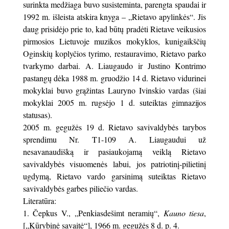
surinkta medžiaga buvo susisteminta, parengta spaudai ir
1992 m. išleista atskira knyga – „Rietavo apylinkės“. Jis
daug prisidėjo prie to, kad būtų pradėti Rietave veikusios
pirmosios Lietuvoje muzikos mokyklos, kunigaikščių
Oginskių koplyčios tyrimo, restauravimo, Rietavo parko
tvarkymo darbai. A. Liaugaudo ir Justino Kontrimo
pastangų dėka 1988 m. gruodžio 14 d. Rietavo vidurinei
mokyklai buvo grąžintas Lauryno Ivinskio vardas (šiai
mokyklai 2005 m. rugsėjo 1 d. suteiktas gimnazijos
statusas).
2005 m. gegužės 19 d. Rietavo savivaldybės tarybos
sprendimu Nr. T1-109 A. Liaugaudui už
nesavanaudišką ir pasiaukojamą veiklą Rietavo
savivaldybės visuomenės labui, jos patriotinį-pilietinį
ugdymą, Rietavo vardo garsinimą suteiktas Rietavo
savivaldybės garbes piliečio vardas.
Literatūra:
Čepkus V., „Penkiasdešimt neramių“,
Kauno tiesa
,
[„Kūrybinė savaitė“], 1966 m. gegužės 8 d. p. 4.